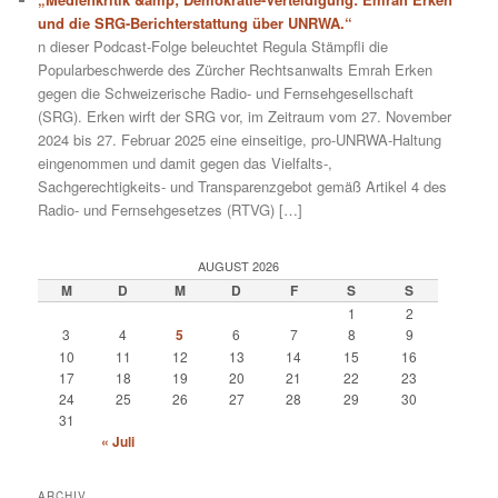
und die SRG-Berichterstattung über UNRWA.“
n dieser Podcast-Folge beleuchtet Regula Stämpfli die
Popularbeschwerde des Zürcher Rechtsanwalts Emrah Erken
gegen die Schweizerische Radio- und Fernsehgesellschaft
(SRG). Erken wirft der SRG vor, im Zeitraum vom 27. November
2024 bis 27. Februar 2025 eine einseitige, pro-UNRWA-Haltung
eingenommen und damit gegen das Vielfalts-,
Sachgerechtigkeits- und Transparenzgebot gemäß Artikel 4 des
Radio- und Fernsehgesetzes (RTVG) […]
AUGUST 2026
M
D
M
D
F
S
S
1
2
3
4
5
6
7
8
9
10
11
12
13
14
15
16
17
18
19
20
21
22
23
24
25
26
27
28
29
30
31
« Juli
ARCHIV