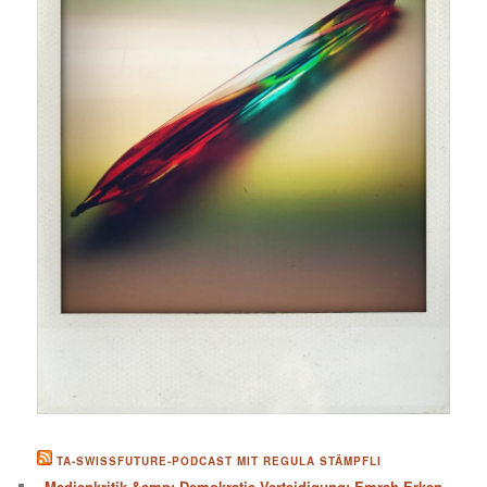
TA-SWISSFUTURE-PODCAST MIT REGULA STÄMPFLI
„Medienkritik &amp; Demokratie-Verteidigung: Emrah Erken