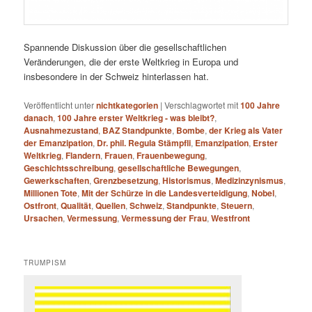
Spannende Diskussion über die gesellschaftlichen
Veränderungen, die der erste Weltkrieg in Europa und
insbesondere in der Schweiz hinterlassen hat.
Veröffentlicht unter
nichtkategorien
|
Verschlagwortet mit
100 Jahre
danach
,
100 Jahre erster Weltkrieg - was bleibt?
,
Ausnahmezustand
,
BAZ Standpunkte
,
Bombe
,
der Krieg als Vater
der Emanzipation
,
Dr. phil. Regula Stämpfli
,
Emanzipation
,
Erster
Weltkrieg
,
Flandern
,
Frauen
,
Frauenbewegung
,
Geschichtsschreibung
,
gesellschaftliche Bewegungen
,
Gewerkschaften
,
Grenzbesetzung
,
Historismus
,
Medizinzynismus
,
Millionen Tote
,
Mit der Schürze in die Landesverteidigung
,
Nobel
,
Ostfront
,
Qualität
,
Quellen
,
Schweiz
,
Standpunkte
,
Steuern
,
Ursachen
,
Vermessung
,
Vermessung der Frau
,
Westfront
TRUMPISM