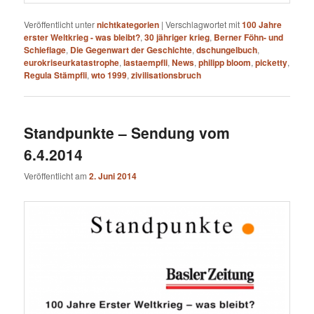
Veröffentlicht unter
nichtkategorien
|
Verschlagwortet mit
100 Jahre
erster Weltkrieg - was bleibt?
,
30 jähriger krieg
,
Berner Föhn- und
Schieflage
,
Die Gegenwart der Geschichte
,
dschungelbuch
,
eurokriseurkatastrophe
,
lastaempfli
,
News
,
philipp bloom
,
picketty
,
Regula Stämpfli
,
wto 1999
,
zivilisationsbruch
Standpunkte – Sendung vom
6.4.2014
Veröffentlicht am
2. Juni 2014