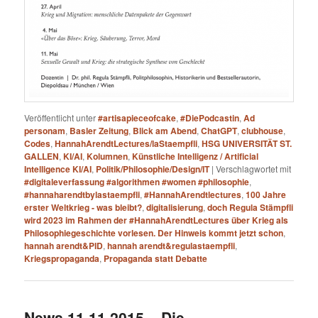
Veröffentlicht unter
#artisapieceofcake
,
#DiePodcastin
,
Ad
personam
,
Basler Zeitung
,
Blick am Abend
,
ChatGPT
,
clubhouse
,
Codes
,
HannahArendtLectures/laStaempfli
,
HSG UNIVERSITÄT ST.
GALLEN
,
KI/AI
,
Kolumnen
,
Künstliche Intelligenz / Artificial
Intelligence KI/AI
,
Politik/Philosophie/Design/IT
|
Verschlagwortet mit
#digitaleverfassung #algorithmen #women #philosophie
,
#hannaharendtbylastaempfli
,
#HannahArendtlectures
,
100 Jahre
erster Weltkrieg - was bleibt?
,
digitalisierung
,
doch Regula Stämpfli
wird 2023 im Rahmen der #HannahArendtLectures über Krieg als
Philosophiegeschichte vorlesen. Der Hinweis kommt jetzt schon
,
hannah arendt&PID
,
hannah arendt&regulastaempfli
,
Kriegspropaganda
,
Propaganda statt Debatte
News 11.11.2015 – Die