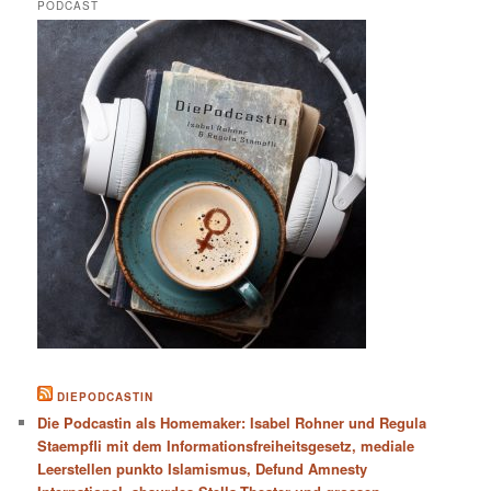
PODCAST
DIEPODCASTIN
Die Podcastin als Homemaker: Isabel Rohner und Regula
Staempfli mit dem Informationsfreiheitsgesetz, mediale
Leerstellen punkto Islamismus, Defund Amnesty