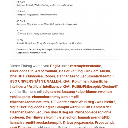
Dieser Eintrag wurde von
RegSt
unter
#artisapieceofcake
,
#DiePodcastin
,
Ad personam
,
Basler Zeitung
,
Blick am Abend
,
ChatGPT
,
clubhouse
,
Codes
,
HannahArendtLectures/laStaempfli
,
HSG UNIVERSITÄT ST. GALLEN
,
KI/AI
,
Kolumnen
,
Künstliche
Intelligenz / Artificial Intelligence KI/AI
,
Politik/Philosophie/Design/IT
veröffentlicht und mit
#digitaleverfassung #algorithmen #women
#philosophie
,
#hannaharendtbylastaempfli
,
#HannahArendtlectures
,
100 Jahre erster Weltkrieg - was bleibt?
,
digitalisierung
,
doch Regula Stämpfli wird 2023 im Rahmen der
#HannahArendtLectures über Krieg als Philosophiegeschichte
vorlesen. Der Hinweis kommt jetzt schon
,
hannah arendt&PID
,
hannah arendt&regulastaempfli
,
Kriegspropaganda
,
Propaganda
statt Debatte
verschlagwortet. Setze ein Lesezeichen für den