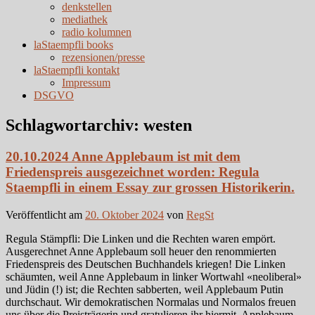
denkstellen
mediathek
radio kolumnen
laStaempfli books
rezensionen/presse
laStaempfli kontakt
Impressum
DSGVO
Schlagwortarchiv:
westen
20.10.2024 Anne Applebaum ist mit dem
Friedenspreis ausgezeichnet worden: Regula
Staempfli in einem Essay zur grossen Historikerin.
Veröffentlicht am
20. Oktober 2024
von
RegSt
Regula Stämpfli: Die Linken und die Rechten waren empört.
Ausgerechnet Anne Applebaum soll heuer den renommierten
Friedenspreis des Deutschen Buchhandels kriegen! Die Linken
schäumten, weil Anne Applebaum in linker Wortwahl «neoliberal»
und Jüdin (!) ist; die Rechten sabberten, weil Applebaum Putin
durchschaut. Wir demokratischen Normalas und Normalos freuen
uns über die Preisträgerin und gratulieren ihr hiermit. Applebaum