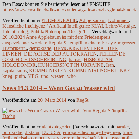
Den Essay können Sie barrierefrei lesen auf ENSUITE
https://www.ensuite.ch/die-autokratien-ag-die-gier-die-global-bindet/
Veröffentlicht unter
#DEMOKRATIE
,
Ad personam
,
Kolumnen
,
Künstliche Intelligenz / Artificial Intelligence KI/AI
,
Lehre/Vorträge
,
Literaturblog
,
Politik/Philosophie/Design/IT
|
Verschlagwortet mit
20.10.2024 Anne Applebaum ist mit dem Friedenspreis
ausgezeichnet worden: Regula Staempfli in einem Essay zur grossen
Historikerin.
,
demokratie
,
DEMOKRATIEVERRAT DER
LINKEN
,
DIE ACHSE DER AUTOKRATEN
,
FEHLENDE
GESCHICHTSSCHREIBUNG
,
hamas
,
HISBOLLAH
,
HOLODOMOR
,
HUNGERSNOT IN UKRAINE
,
Iran
,
kapitalismus
,
KOMMUNISTEN KOMMUNISTISCHE LINKE
,
krieg
,
putin
,
SIEG
,
uno
,
westen
,
who
News 19.3.2014 – Wenn Gas zu Wasser wird
Veröffentlicht am
20. März 2014
von
RegSt
Veröffentlicht unter
nichtkategorien
|
Verschlagwortet mit
barnier
,
bürokratie
,
diktatur
,
EU-USA
,
europäisches bürgerbegehren
,
filme
,
freihandelsabkommen
,
gas
,
gazprom
,
herrschaft
,
kino
,
lastaempfli
,