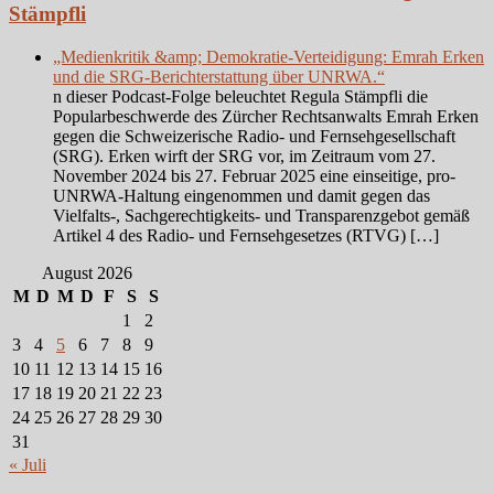
Stämpfli
„Medienkritik &amp; Demokratie-Verteidigung: Emrah Erken
und die SRG-Berichterstattung über UNRWA.“
n dieser Podcast-Folge beleuchtet Regula Stämpfli die
Popularbeschwerde des Zürcher Rechtsanwalts Emrah Erken
gegen die Schweizerische Radio- und Fernsehgesellschaft
(SRG). Erken wirft der SRG vor, im Zeitraum vom 27.
November 2024 bis 27. Februar 2025 eine einseitige, pro-
UNRWA-Haltung eingenommen und damit gegen das
Vielfalts-, Sachgerechtigkeits- und Transparenzgebot gemäß
Artikel 4 des Radio- und Fernsehgesetzes (RTVG) […]
August 2026
M
D
M
D
F
S
S
1
2
3
4
5
6
7
8
9
10
11
12
13
14
15
16
17
18
19
20
21
22
23
24
25
26
27
28
29
30
31
« Juli