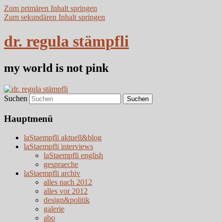
Zum primären Inhalt springen
Zum sekundären Inhalt springen
dr. regula stämpfli
my world is not pink
Suchen
Hauptmenü
laStaempfli aktuell&blog
laStaempfli interviews
laStaempfli english
gespraeche
laStaempfli archiv
alles nach 2012
alles vor 2012
design&politik
galerie
abo