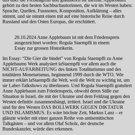
gehört zu den besten Sachbuchautorinnen, die wir im Westen haben:
Sprache, Quellen, Fussnoten, Komposition, Aufklärung – alles
stimmt, und sie nimmt einen mit auf eine historische Reise durch
Russland und den Osten Europas, die erschüttert.
20.10.2024 Anne Applebaum ist mit dem Friedenspreis
ausgezeichnet worden: Regula Staempfli in einem
Essay zur grossen Historikerin.
Im Essay: “Die Gier die bindet” von Regula Staempfli zu Anne
Applebaums Werk analysiert laStaempfli vor allem auch die
NICHT-AUFARBEITUNG des linken Totalitarismus und des
totalitären Monetarismus, beginnend 1999 durch die WTO. Wie
immer erklärt laStaempfli die Welt, weil die Welt zu wichtig ist, um
sie Laber-Talkshows zu überlassen. Und Regula Staempfli gratuliert
Anne Applebaum zum Friedenspreis, obwohl deren Stille zur
Situation in Israel, die mit der Ukraine und dem Feldzug gegen den
Westen definitiv zusammenhängt, irritiert. Israel und die Ukraine
sind für den Westen DAS BOLLWERK GEGEN DIKTATUR
UND ISLAMISMUS. Es wäre höchste Zeit, Markus Lanz – er
glänzte wieder mit einer ganzen Reihe von antisemitischen
Talkgästen – und vor allem Olaf Scholz, der deutsche
Bundeskanzler, würde dies erkennen.