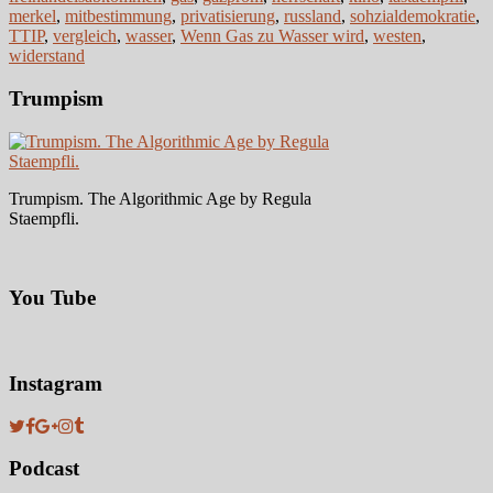
merkel
,
mitbestimmung
,
privatisierung
,
russland
,
sohzialdemokratie
,
TTIP
,
vergleich
,
wasser
,
Wenn Gas zu Wasser wird
,
westen
,
widerstand
Trumpism
Trumpism. The Algorithmic Age by Regula
Staempfli.
You Tube
Instagram
Podcast