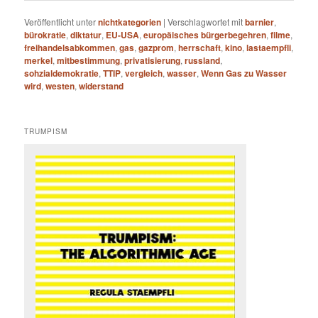
Veröffentlicht unter
nichtkategorien
|
Verschlagwortet mit
barnier
,
bürokratie
,
diktatur
,
EU-USA
,
europäisches bürgerbegehren
,
filme
,
freihandelsabkommen
,
gas
,
gazprom
,
herrschaft
,
kino
,
lastaempfli
,
merkel
,
mitbestimmung
,
privatisierung
,
russland
,
sohzialdemokratie
,
TTIP
,
vergleich
,
wasser
,
Wenn Gas zu Wasser
wird
,
westen
,
widerstand
TRUMPISM