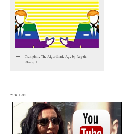
Trumpism. The Algorithmic Age by Regula
Staempfli.
YOU TUBE