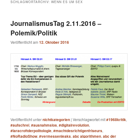
SCHLAGWORTARCHIV:
WENN ES UM SEX
JournalismusTag 2.11.2016 –
Polemik/Politik
Veröffentlicht am
12. Oktober 2016
Veröffentlicht unter
nichtkategorien
|
Verschlagwortet mit
#1968kritik
,
#aufschrei
,
#ausnahmslos
,
#digitalrevolution
,
#laracroftderpolitologie
,
#machtdesrichtigenfriseurs
,
#NoRadioShow
,
#vermessenleaks
,
abc algorithmen
,
abc der