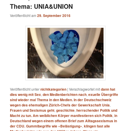
Thema: UNIA&UNION
Veröffentlicht am
29. September 2016
Veröffentlicht unter
nichtkategorien
|
Verschlagwortet mit
dann hat
dies wenig mit Sex
,
den Medienberichten nach
,
exuelle Übergriffe
sind wieder mal Thema in den Medien. In der Deutschschweiz
wegen des ehemaligen Zürich-Chefs der Gewerkschaft Unia
,
Frauen und Sexismus geht
,
geschichte
,
herrschender Politik und
Macht zu tun. Am weiblichen Körper manifestieren sich Politik
,
in
Deutschland wegen einem offenen Brief zum Alltagssexismus in
der CDU. Gummibegriffe wie «Belästigung»
,
klingen fast alle