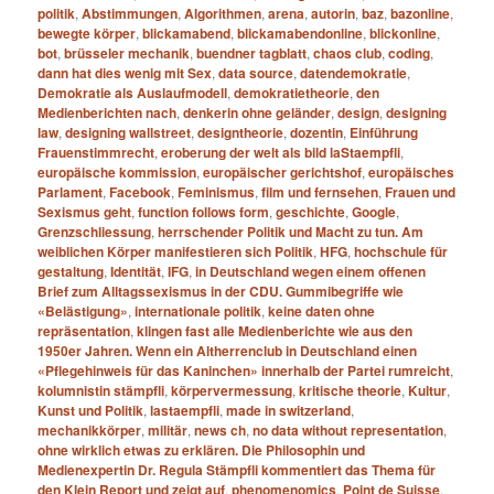
politik
,
Abstimmungen
,
Algorithmen
,
arena
,
autorin
,
baz
,
bazonline
,
bewegte körper
,
blickamabend
,
blickamabendonline
,
blickonline
,
bot
,
brüsseler mechanik
,
buendner tagblatt
,
chaos club
,
coding
,
dann hat dies wenig mit Sex
,
data source
,
datendemokratie
,
Demokratie als Auslaufmodell
,
demokratietheorie
,
den
Medienberichten nach
,
denkerin ohne geländer
,
design
,
designing
law
,
designing wallstreet
,
designtheorie
,
dozentin
,
Einführung
Frauenstimmrecht
,
eroberung der welt als bild laStaempfli
,
europäische kommission
,
europäischer gerichtshof
,
europäisches
Parlament
,
Facebook
,
Feminismus
,
film und fernsehen
,
Frauen und
Sexismus geht
,
function follows form
,
geschichte
,
Google
,
Grenzschliessung
,
herrschender Politik und Macht zu tun. Am
weiblichen Körper manifestieren sich Politik
,
HFG
,
hochschule für
gestaltung
,
Identität
,
IFG
,
in Deutschland wegen einem offenen
Brief zum Alltagssexismus in der CDU. Gummibegriffe wie
«Belästigung»
,
internationale politik
,
keine daten ohne
repräsentation
,
klingen fast alle Medienberichte wie aus den
1950er Jahren. Wenn ein Altherrenclub in Deutschland einen
«Pflegehinweis für das Kaninchen» innerhalb der Partei rumreicht
,
kolumnistin stämpfli
,
körpervermessung
,
kritische theorie
,
Kultur
,
Kunst und Politik
,
lastaempfli
,
made in switzerland
,
mechanikkörper
,
militär
,
news ch
,
no data without representation
,
ohne wirklich etwas zu erklären. Die Philosophin und
Medienexpertin Dr. Regula Stämpfli kommentiert das Thema für
den Klein Report und zeigt auf
,
phenomenomics
,
Point de Suisse
,