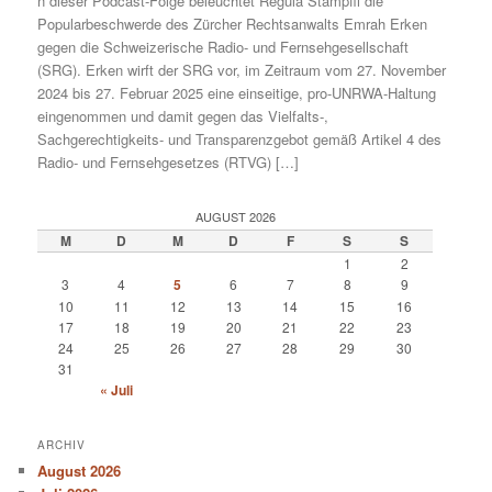
n dieser Podcast-Folge beleuchtet Regula Stämpfli die
Popularbeschwerde des Zürcher Rechtsanwalts Emrah Erken
gegen die Schweizerische Radio- und Fernsehgesellschaft
(SRG). Erken wirft der SRG vor, im Zeitraum vom 27. November
2024 bis 27. Februar 2025 eine einseitige, pro-UNRWA-Haltung
eingenommen und damit gegen das Vielfalts-,
Sachgerechtigkeits- und Transparenzgebot gemäß Artikel 4 des
Radio- und Fernsehgesetzes (RTVG) […]
AUGUST 2026
M
D
M
D
F
S
S
1
2
3
4
5
6
7
8
9
10
11
12
13
14
15
16
17
18
19
20
21
22
23
24
25
26
27
28
29
30
31
« Juli
ARCHIV
August 2026