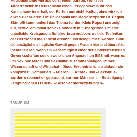
Medienberichte wie aus den 1950er Jahren. Wenn ein
Altherrenclub in Deutschland einen «Pflegehinweis für das
Kaninchen» innerhalb der Partei rumreicht
,
Kultur
,
ohne wirklich
etwas zu erklären. Die Philosophin und Medienexpertin Dr. Regula
Stämpfli kommentiert das Thema für den Klein Report und zeigt
auf
,
sexuellem Inhalt schickt
,
sondern mit Übergriffen
,
um eine
unbeliebte Kreisgeschäftsführerin zu mobben
,
weil die Techniken
der Herrschaft meist nicht erkannt und delegitimiert werden. Statt
die unsägliche alltägliche Gewalt gegen Frauen hier und überall zu
thematisieren
,
wenn ein Kadermitglied einer der einflussreichsten
Gewerkschaften seinen weiblichen Angestellten SMS mit
,
wenn es
um Sex
,
wie Macht und Sexualität zusammenhängen. Immer
,
Wissenschaft und Wirtschaft. Diese Erkenntnis ist so einfach wie
kompliziert. Kompliziert
,
«Affären»
,
«Affäre» und «Sexismus»
werden exponentiell gebraucht
,
«armen Männern»
,
«Belästigung»
,
«empfindlichen Frauen»
,
«Geschlechterbeziehungen»
TRUMPISM