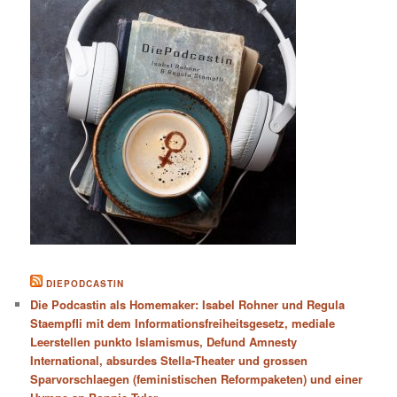
DIEPODCASTIN
Die Podcastin als Homemaker: Isabel Rohner und Regula
Staempfli mit dem Informationsfreiheitsgesetz, mediale
Leerstellen punkto Islamismus, Defund Amnesty
International, absurdes Stella-Theater und grossen
Sparvorschlaegen (feministischen Reformpaketen) und einer