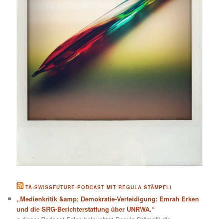
TA-SWISSFUTURE-PODCAST MIT REGULA STÄMPFLI
„Medienkritik &amp; Demokratie-Verteidigung: Emrah Erken
und die SRG-Berichterstattung über UNRWA.“