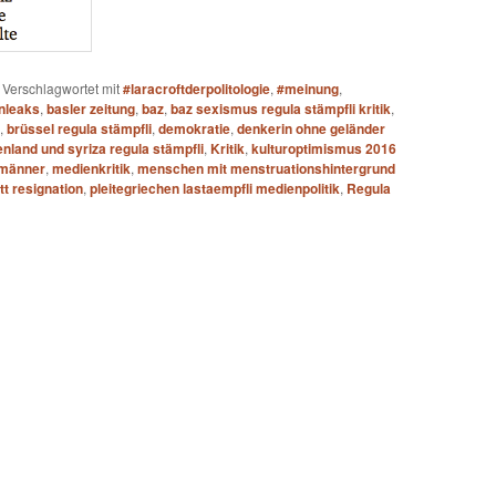
|
Verschlagwortet mit
#laracroftderpolitologie
,
#meinung
,
nleaks
,
basler zeitung
,
baz
,
baz sexismus regula stämpfli kritik
,
,
brüssel regula stämpfli
,
demokratie
,
denkerin ohne geländer
enland und syriza regula stämpfli
,
Kritik
,
kulturoptimismus 2016
 männer
,
medienkritik
,
menschen mit menstruationshintergrund
tt resignation
,
pleitegriechen lastaempfli medienpolitik
,
Regula