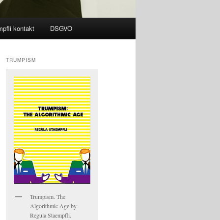
pfli kontakt
DSGVO
TRUMPISM
Trumpism. The
Algorithmic Age by
Regula Staempfli.