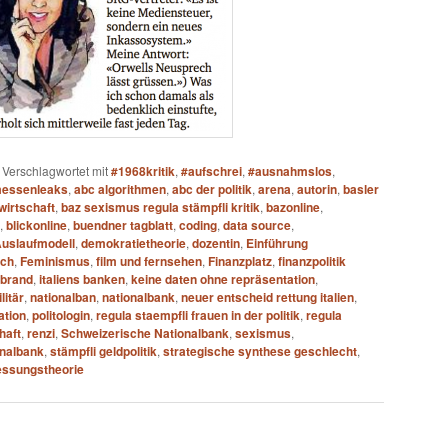
|
Verschlagwortet mit
#1968kritik
,
#aufschrei
,
#ausnahmslos
,
essenleaks
,
abc algorithmen
,
abc der politik
,
arena
,
autorin
,
basler
wirtschaft
,
baz sexismus regula stämpfli kritik
,
bazonline
,
,
blickonline
,
buendner tagblatt
,
coding
,
data source
,
Auslaufmodell
,
demokratietheorie
,
dozentin
,
Einführung
sch
,
Feminismus
,
film und fernsehen
,
Finanzplatz
,
finanzpolitik
ebrand
,
italiens banken
,
keine daten ohne repräsentation
,
litär
,
nationalban
,
nationalbank
,
neuer entscheid rettung italien
,
ation
,
politologin
,
regula staempfli frauen in der politik
,
regula
haft
,
renzi
,
Schweizerische Nationalbank
,
sexismus
,
onalbank
,
stämpfli geldpolitik
,
strategische synthese geschlecht
,
ssungstheorie