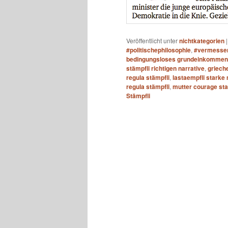
Veröffentlicht unter
nichtkategorien
#politischephilosophie
,
#vermesse
bedingungsloses grundeinkommen
stämpfli richtigen narrative
,
griech
regula stämpfli
,
lastaempfli starke
regula stämpfli
,
mutter courage sta
Stämpfli