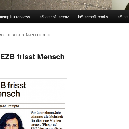
aempfli interviews
laStaempfli archiv
laStaempfli books
laStaem
MUS REGULA STÄMPFLI KRITIK
 EZB frisst Mensch