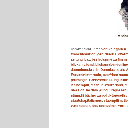
Veröffentlicht unter
nichtkategorien
#machtdesrichtigenfriseurs
,
#verm
zeitung
,
baz
,
baz kolumne zu finanz
blickamabend
,
blickamabendonline
datendemokratie
,
Demokratie als 
Frauenstimmrecht
,
ezb frisst men
politologin
,
Grenzschliessung
,
hild
lastaempfli
,
made in switzerland
,
mi
news ch
,
no data without represent
stämpfli bücher zu politik&gesellsc
staatskapitalismus
,
staempfli nati
vermessung des menschen
,
verme