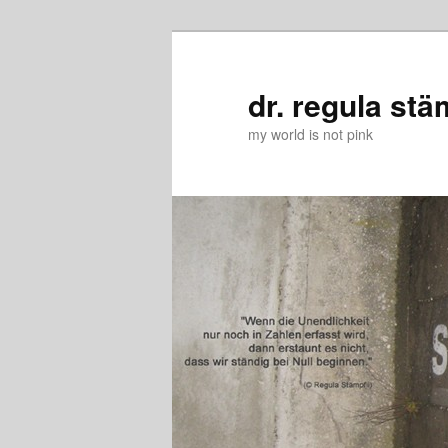
Zum
Zum
primären
sekundären
Inhalt
Inhalt
dr. regula stä
springen
springen
my world is not pink