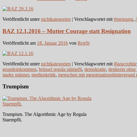
Veröffentlicht unter
nichtkategorien
|
Verschlagwortet mit
#meinung
,
BAZ 12.1.2016 – Mutter Courage statt Resignation
Veröffentlicht am
18. Januar 2016
von
RegSt
Veröffentlicht unter
nichtkategorien
|
Verschlagwortet mit
#laracroftde
grundeinkommen
,
brüssel regula stämpfli
,
demokratie
,
denkerin ohne 
starke männer
,
medienkritik
,
menschen mit menstruationshintergrund r
Trumpism
Trumpism. The Algorithmic Age by Regula
Staempfli.