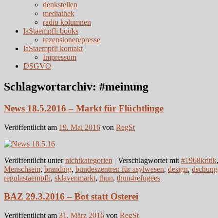
denkstellen
mediathek
radio kolumnen
laStaempfli books
rezensionen/presse
laStaempfli kontakt
Impressum
DSGVO
Schlagwortarchiv:
#meinung
News 18.5.2016 – Markt für Flüchtlinge
Veröffentlicht am
19. Mai 2016
von
RegSt
Veröffentlicht unter
nichtkategorien
|
Verschlagwortet mit
#1968kritik
Menschsein
,
branding
,
bundeszentren für asylwesen
,
design
,
dschung
regulastaempfli
,
sklavenmarkt
,
thun
,
thun4refugees
BAZ 29.3.2016 – Bot statt Osterei
Veröffentlicht am
31. März 2016
von
RegSt