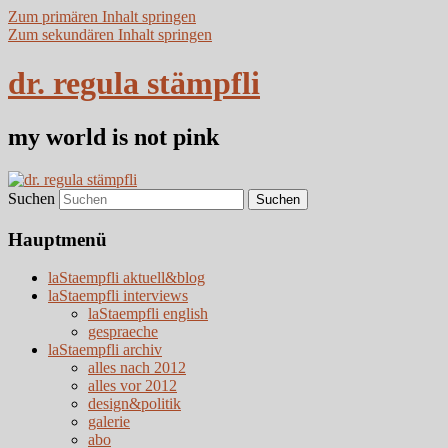
Zum primären Inhalt springen
Zum sekundären Inhalt springen
dr. regula stämpfli
my world is not pink
Suchen
Hauptmenü
laStaempfli aktuell&blog
laStaempfli interviews
laStaempfli english
gespraeche
laStaempfli archiv
alles nach 2012
alles vor 2012
design&politik
galerie
abo