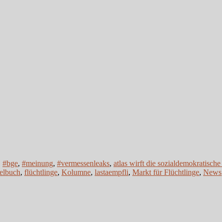
,
#bge
,
#meinung
,
#vermessenleaks
,
atlas wirft die sozialdemokratische
elbuch
,
flüchtlinge
,
Kolumne
,
lastaempfli
,
Markt für Flüchtlinge
,
News