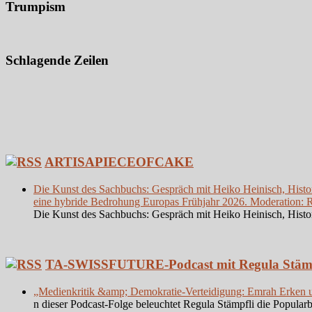
Trumpism
Schlagende Zeilen
ARTISAPIECEOFCAKE
Die Kunst des Sachbuchs: Gespräch mit Heiko Heinisch, Histor
eine hybride Bedrohung Europas Frühjahr 2026. Moderation: Re
Die Kunst des Sachbuchs: Gespräch mit Heiko Heinisch, Histor
TA-SWISSFUTURE-Podcast mit Regula Stämp
„Medienkritik &amp; Demokratie-Verteidigung: Emrah Erken
n dieser Podcast-Folge beleuchtet Regula Stämpfli die Popul