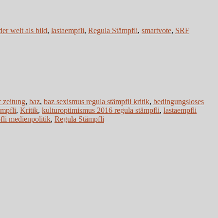
der welt als bild
,
lastaempfli
,
Regula Stämpfli
,
smartvote
,
SRF
r zeitung
,
baz
,
baz sexismus regula stämpfli kritik
,
bedingungsloses
ämpfli
,
Kritik
,
kulturoptimismus 2016 regula stämpfli
,
lastaempfli
fli medienpolitik
,
Regula Stämpfli