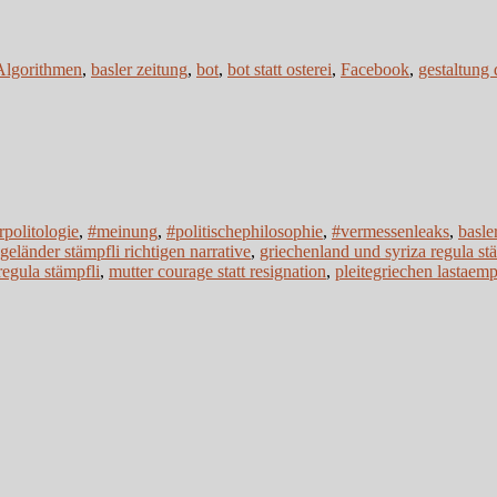
Algorithmen
,
basler zeitung
,
bot
,
bot statt osterei
,
Facebook
,
gestaltung 
rpolitologie
,
#meinung
,
#politischephilosophie
,
#vermessenleaks
,
basle
geländer stämpfli richtigen narrative
,
griechenland und syriza regula st
egula stämpfli
,
mutter courage statt resignation
,
pleitegriechen lastaemp