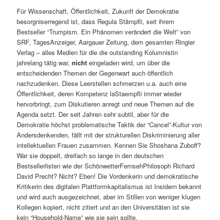
Für Wissenschaft, Öffentlichkeit, Zukunft der Demokratie
besorgniserregend ist, dass Regula Stämpfli, seit ihrem
Bestseller “Trumpism. Ein Phänomen verändert die Welt” von
SRF, TagesAnzeiger, Aargauer Zeitung, dem gesamten Ringier
Verlag – alles Medien für die die outstanding Kolumnistin
jahrelang tätig war,
nicht
eingeladen wird, um über die
entscheidenden Themen der Gegenwart auch öffentlich
nachzudenken. Diese Leerstellen schmerzen u.a. auch eine
Öffentlichkeit, deren Kompetenz laStaempfli immer wieder
hervorbringt, zum Diskutieren anregt und neue Themen auf die
Agenda setzt. Der seit Jahren sehr subtil, aber für die
Demokratie höchst problematische Taktik der “Cancel”-Kultur von
Andersdenkenden, fällt mit der strukturellen Diskriminierung aller
intellektuellen Frauen zusammen. Kennen Sie Shoshana Zuboff?
War sie doppelt, dreifach so lange in den deutschen
Bestsellerlisten wie der SchönwetterFernsehPhilosoph Richard
David Precht? Nicht? Eben! Die Vordenkerin und demokratische
Kritikerin des digitalen Plattformkapitalismus ist Insidern bekannt
und wird auch ausgezeichnet, aber im Stillen von weniger klugen
Kollegen kopiert, nicht zitiert und an den Universitäten ist sie
kein “Household-Name” wie sie sein sollte.