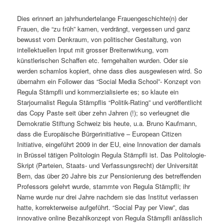
Dies erinnert an jahrhundertelange Frauengeschichte(n) der
Frauen, die “zu früh” kamen, verdrängt, vergessen und ganz
bewusst vom Denkraum, von politischer Gestaltung, von
intellektuellen Input mit grosser Breitenwirkung, vom
künstlerischen Schaffen etc. ferngehalten wurden. Oder sie
werden schamlos kopiert, ohne dass dies ausgewiesen wird. So
übernahm ein Follower das “Social Media School”- Konzept von
Regula Stämpfli und kommerzialisierte es; so klaute ein
Starjournalist Regula Stämpflis “Politik-Rating” und veröffentlicht
das Copy Paste seit über zehn Jahren (!); so verleugnet die
Demokratie Stiftung Schweiz bis heute, u.a. Bruno Kaufmann,
dass die Europäische Bürgerinitiative – European Citizen
Initiative, eingeführt 2009 in der EU, eine Innovation der damals
in Brüssel tätigen Politologin Regula Stämpfli ist. Das Politologie-
Skript (Parteien, Staats- und Verfassungsrecht) der Universität
Bern, das über 20 Jahre bis zur Pensionierung des betreffenden
Professors gelehrt wurde, stammte von Regula Stämpfli; ihr
Name wurde nur drei Jahre nachdem sie das Institut verlassen
hatte, korrekterweise aufgeführt. “Social Pay per View”, das
innovative online Bezahlkonzept von Regula Stämpfli anlässlich