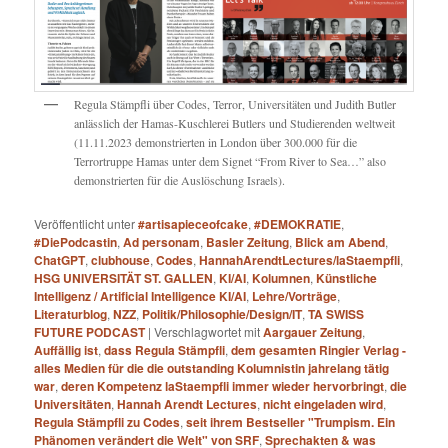
Regula Stämpfli über Codes, Terror, Universitäten und Judith Butler
anlässlich der Hamas-Kuschlerei Butlers und Studierenden weltweit
(11.11.2023 demonstrierten in London über 300.000 für die
Terrortruppe Hamas unter dem Signet “From River to Sea…” also
demonstrierten für die Auslöschung Israels).
Veröffentlicht unter
#artisapieceofcake
,
#DEMOKRATIE
,
#DiePodcastin
,
Ad personam
,
Basler Zeitung
,
Blick am Abend
,
ChatGPT
,
clubhouse
,
Codes
,
HannahArendtLectures/laStaempfli
,
HSG UNIVERSITÄT ST. GALLEN
,
KI/AI
,
Kolumnen
,
Künstliche
Intelligenz / Artificial Intelligence KI/AI
,
Lehre/Vorträge
,
Literaturblog
,
NZZ
,
Politik/Philosophie/Design/IT
,
TA SWISS
FUTURE PODCAST
|
Verschlagwortet mit
Aargauer Zeitung
,
Auffällig ist
,
dass Regula Stämpfli
,
dem gesamten Ringier Verlag -
alles Medien für die die outstanding Kolumnistin jahrelang tätig
war
,
deren Kompetenz laStaempfli immer wieder hervorbringt
,
die
Universitäten
,
Hannah Arendt Lectures
,
nicht eingeladen wird
,
Regula Stämpfli zu Codes
,
seit ihrem Bestseller "Trumpism. Ein
Phänomen verändert die Welt" von SRF
,
Sprechakten & was