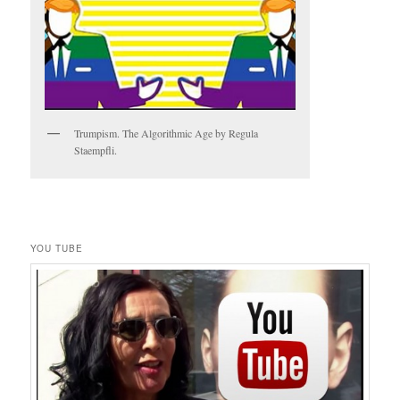
Trumpism. The Algorithmic Age by Regula
Staempfli.
YOU TUBE