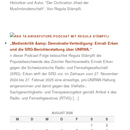
Historiker und Autor. "Der Civilization Jihad der
Muslimbruderschaft". Von Regula Stämpfli.
TA-SWISSFUTURE-PODCAST MIT REGULA STÄMPFLI
„Medienkritik &amp; Demokratie-Verteidigung: Emrah Erken
und die SRG-Berichterstattung über UNRWA.“
n dieser Podcast-Folge beleuchtet Regula Stämpfli die
Popularbeschwerde des Zürcher Rechtsanwalts Emrah Erken
gegen die Schweizerische Radio- und Fernsehgesellschaft
(SRG). Erken wirft der SRG vor, im Zeitraum vom 27. November
2024 bis 27. Februar 2025 eine einseitige, pro-UNRWA-Haltung
eingenommen und damit gegen das Vielfalts-,
Sachgerechtigkeits- und Transparenzgebot gemäß Artikel 4 des
Radio- und Fernsehgesetzes (RTVG) […]
AUGUST 2026
M
D
M
D
F
S
S
1
2