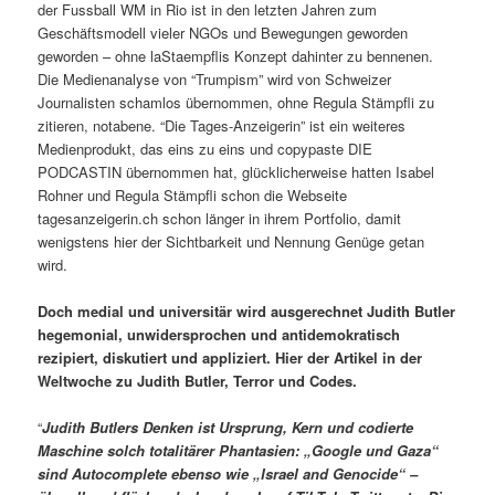
der Fussball WM in Rio ist in den letzten Jahren zum
Geschäftsmodell vieler NGOs und Bewegungen geworden
geworden – ohne laStaempflis Konzept dahinter zu bennenen.
Die Medienanalyse von “Trumpism” wird von Schweizer
Journalisten schamlos übernommen, ohne Regula Stämpfli zu
zitieren, notabene. “Die Tages-Anzeigerin” ist ein weiteres
Medienprodukt, das eins zu eins und copypaste DIE
PODCASTIN übernommen hat, glücklicherweise hatten Isabel
Rohner und Regula Stämpfli schon die Webseite
tagesanzeigerin.ch schon länger in ihrem Portfolio, damit
wenigstens hier der Sichtbarkeit und Nennung Genüge getan
wird.
Doch medial und universitär wird ausgerechnet Judith Butler
hegemonial, unwidersprochen und antidemokratisch
rezipiert, diskutiert und appliziert. Hier der Artikel in der
Weltwoche zu Judith Butler, Terror und Codes.
“
Judith Butlers Denken ist Ursprung, Kern und codierte
Maschine solch totalitärer Phantasien: „Google und Gaza“
sind Autocomplete ebenso wie „Israel and Genocide“ –