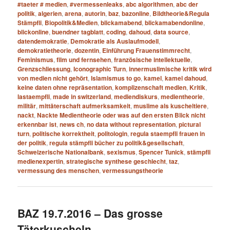
#taeter # medien
,
#vermessenleaks
,
abc algorithmen
,
abc der
politik
,
algerien
,
arena
,
autorin
,
baz
,
bazonline
,
Bildtheorie&Regula
Stämpfli
,
Biopolitik&Medien
,
blickamabend
,
blickamabendonline
,
blickonline
,
buendner tagblatt
,
coding
,
dahoud
,
data source
,
datendemokratie
,
Demokratie als Auslaufmodell
,
demokratietheorie
,
dozentin
,
Einführung Frauenstimmrecht
,
Feminismus
,
film und fernsehen
,
französische intellektuelle
,
Grenzschliessung
,
Iconographic Turn
,
innermuslimische kritik wird
von medien nicht gehört
,
Islamismus to go
,
kamel
,
kamel dahoud
,
keine daten ohne repräsentation
,
komplizenschaft medien
,
Kritik
,
lastaempfli
,
made in switzerland
,
mediendiskurs
,
medientheorie
,
militär
,
mittäterschaft aufmerksamkeit
,
muslime als kuscheltiere
,
nackt
,
Nackte Medientheorie oder was auf den ersten Blick nicht
erkennbar ist
,
news ch
,
no data without representation
,
pictural
turn
,
politische korrektheit
,
politologin
,
regula staempfli frauen in
der politik
,
regula stämpfli bücher zu politik&gesellschaft
,
Schweizerische Nationalbank
,
sexismus
,
Spencer Tunick
,
stämpfli
medienexpertin
,
strategische synthese geschlecht
,
taz
,
vermessung des menschen
,
vermessungstheorie
BAZ 19.7.2016 – Das grosse
Täterkuscheln