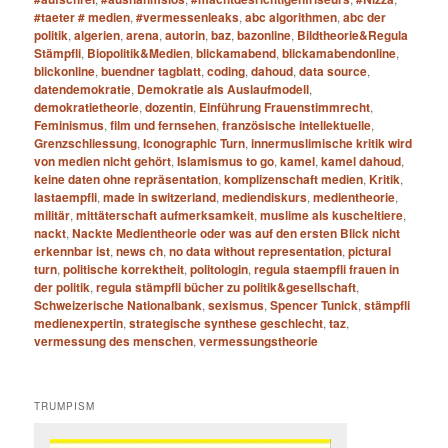
#taeter # medien
,
#vermessenleaks
,
abc algorithmen
,
abc der
politik
,
algerien
,
arena
,
autorin
,
baz
,
bazonline
,
Bildtheorie&Regula
Stämpfli
,
Biopolitik&Medien
,
blickamabend
,
blickamabendonline
,
blickonline
,
buendner tagblatt
,
coding
,
dahoud
,
data source
,
datendemokratie
,
Demokratie als Auslaufmodell
,
demokratietheorie
,
dozentin
,
Einführung Frauenstimmrecht
,
Feminismus
,
film und fernsehen
,
französische intellektuelle
,
Grenzschliessung
,
Iconographic Turn
,
innermuslimische kritik wird
von medien nicht gehört
,
Islamismus to go
,
kamel
,
kamel dahoud
,
keine daten ohne repräsentation
,
komplizenschaft medien
,
Kritik
,
lastaempfli
,
made in switzerland
,
mediendiskurs
,
medientheorie
,
militär
,
mittäterschaft aufmerksamkeit
,
muslime als kuscheltiere
,
nackt
,
Nackte Medientheorie oder was auf den ersten Blick nicht
erkennbar ist
,
news ch
,
no data without representation
,
pictural
turn
,
politische korrektheit
,
politologin
,
regula staempfli frauen in
der politik
,
regula stämpfli bücher zu politik&gesellschaft
,
Schweizerische Nationalbank
,
sexismus
,
Spencer Tunick
,
stämpfli
medienexpertin
,
strategische synthese geschlecht
,
taz
,
vermessung des menschen
,
vermessungstheorie
TRUMPISM