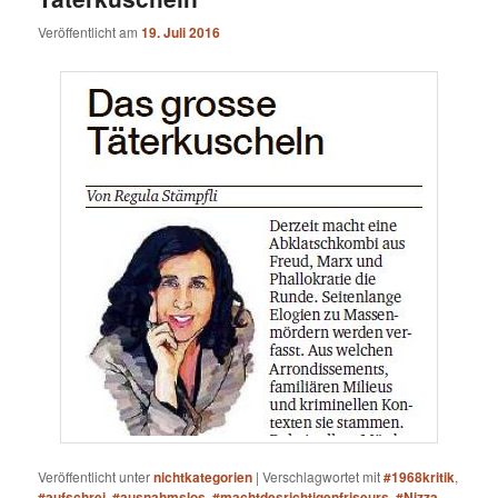
Veröffentlicht am
19. Juli 2016
Veröffentlicht unter
nichtkategorien
|
Verschlagwortet mit
#1968kritik
,
#aufschrei
,
#ausnahmslos
,
#machtdesrichtigenfriseurs
,
#Nizza
,