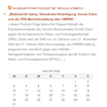
TA-SWISSFUTURE-PODCAST MIT REGULA STÄMPFLI
„Medienkritik &amp; Demokratie-Verteidigung: Emrah Erken
und die SRG-Berichterstattung über UNRWA.“
n dieser Podcast-Folge beleuchtet Regula Stämpfli die
Popularbeschwerde des Zürcher Rechtsanwalts Emrah Erken
gegen die Schweizerische Radio- und Fernsehgesellschaft
(SRG). Erken wirft der SRG vor, im Zeitraum vom 27. November
2024 bis 27. Februar 2025 eine einseitige, pro-UNRWA-Haltung
eingenommen und damit gegen das Vielfalts-,
Sachgerechtigkeits- und Transparenzgebot gemäß Artikel 4 des
Radio- und Fernsehgesetzes (RTVG) […]
AUGUST 2026
M
D
M
D
F
S
S
1
2
3
4
5
6
7
8
9
10
11
12
13
14
15
16
17
18
19
20
21
22
23
24
25
26
27
28
29
30
31