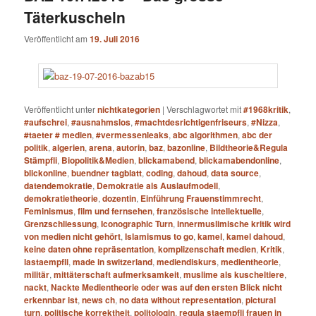
Täterkuscheln
Veröffentlicht am
19. Juli 2016
Veröffentlicht unter
nichtkategorien
|
Verschlagwortet mit
#1968kritik
,
#aufschrei
,
#ausnahmslos
,
#machtdesrichtigenfriseurs
,
#Nizza
,
#taeter # medien
,
#vermessenleaks
,
abc algorithmen
,
abc der
politik
,
algerien
,
arena
,
autorin
,
baz
,
bazonline
,
Bildtheorie&Regula
Stämpfli
,
Biopolitik&Medien
,
blickamabend
,
blickamabendonline
,
blickonline
,
buendner tagblatt
,
coding
,
dahoud
,
data source
,
datendemokratie
,
Demokratie als Auslaufmodell
,
demokratietheorie
,
dozentin
,
Einführung Frauenstimmrecht
,
Feminismus
,
film und fernsehen
,
französische intellektuelle
,
Grenzschliessung
,
Iconographic Turn
,
innermuslimische kritik wird
von medien nicht gehört
,
Islamismus to go
,
kamel
,
kamel dahoud
,
keine daten ohne repräsentation
,
komplizenschaft medien
,
Kritik
,
lastaempfli
,
made in switzerland
,
mediendiskurs
,
medientheorie
,
militär
,
mittäterschaft aufmerksamkeit
,
muslime als kuscheltiere
,
nackt
,
Nackte Medientheorie oder was auf den ersten Blick nicht
erkennbar ist
,
news ch
,
no data without representation
,
pictural
turn
,
politische korrektheit
,
politologin
,
regula staempfli frauen in