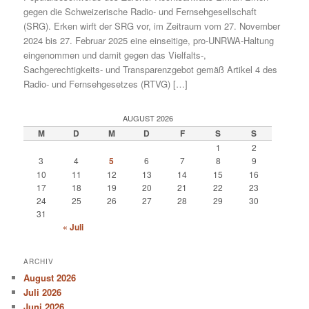
gegen die Schweizerische Radio- und Fernsehgesellschaft
(SRG). Erken wirft der SRG vor, im Zeitraum vom 27. November
2024 bis 27. Februar 2025 eine einseitige, pro-UNRWA-Haltung
eingenommen und damit gegen das Vielfalts-,
Sachgerechtigkeits- und Transparenzgebot gemäß Artikel 4 des
Radio- und Fernsehgesetzes (RTVG) […]
AUGUST 2026
M
D
M
D
F
S
S
1
2
3
4
5
6
7
8
9
10
11
12
13
14
15
16
17
18
19
20
21
22
23
24
25
26
27
28
29
30
31
« Juli
ARCHIV
August 2026
Juli 2026
Juni 2026