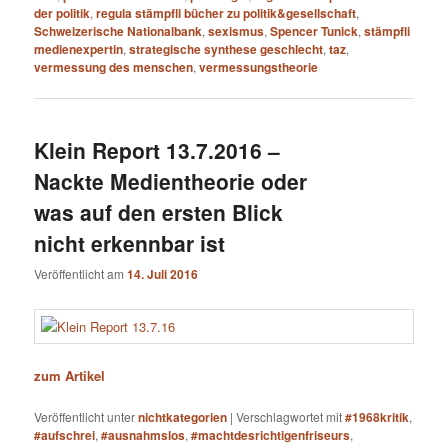
der politik
,
regula stämpfli bücher zu politik&gesellschaft
,
Schweizerische Nationalbank
,
sexismus
,
Spencer Tunick
,
stämpfli
medienexpertin
,
strategische synthese geschlecht
,
taz
,
vermessung des menschen
,
vermessungstheorie
Klein Report 13.7.2016 –
Nackte Medientheorie oder
was auf den ersten Blick
nicht erkennbar ist
Veröffentlicht am
14. Juli 2016
zum Artikel
Veröffentlicht unter
nichtkategorien
|
Verschlagwortet mit
#1968kritik
,
#aufschrei
,
#ausnahmslos
,
#machtdesrichtigenfriseurs
,