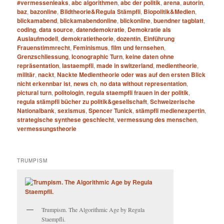
#vermessenleaks
,
abc algorithmen
,
abc der politik
,
arena
,
autorin
,
baz
,
bazonline
,
Bildtheorie&Regula Stämpfli
,
Biopolitik&Medien
,
blickamabend
,
blickamabendonline
,
blickonline
,
buendner tagblatt
,
coding
,
data source
,
datendemokratie
,
Demokratie als
Auslaufmodell
,
demokratietheorie
,
dozentin
,
Einführung
Frauenstimmrecht
,
Feminismus
,
film und fernsehen
,
Grenzschliessung
,
Iconographic Turn
,
keine daten ohne
repräsentation
,
lastaempfli
,
made in switzerland
,
medientheorie
,
militär
,
nackt
,
Nackte Medientheorie oder was auf den ersten Blick
nicht erkennbar ist
,
news ch
,
no data without representation
,
pictural turn
,
politologin
,
regula staempfli frauen in der politik
,
regula stämpfli bücher zu politik&gesellschaft
,
Schweizerische
Nationalbank
,
sexismus
,
Spencer Tunick
,
stämpfli medienexpertin
,
strategische synthese geschlecht
,
vermessung des menschen
,
vermessungstheorie
TRUMPISM
Trumpism. The Algorithmic Age by Regula
Staempfli.