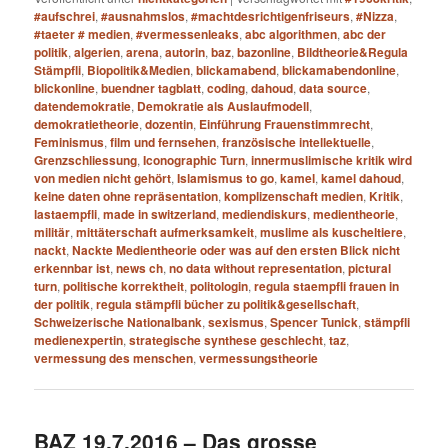
#aufschrei
,
#ausnahmslos
,
#machtdesrichtigenfriseurs
,
#Nizza
,
#taeter # medien
,
#vermessenleaks
,
abc algorithmen
,
abc der
politik
,
algerien
,
arena
,
autorin
,
baz
,
bazonline
,
Bildtheorie&Regula
Stämpfli
,
Biopolitik&Medien
,
blickamabend
,
blickamabendonline
,
blickonline
,
buendner tagblatt
,
coding
,
dahoud
,
data source
,
datendemokratie
,
Demokratie als Auslaufmodell
,
demokratietheorie
,
dozentin
,
Einführung Frauenstimmrecht
,
Feminismus
,
film und fernsehen
,
französische intellektuelle
,
Grenzschliessung
,
Iconographic Turn
,
innermuslimische kritik wird
von medien nicht gehört
,
Islamismus to go
,
kamel
,
kamel dahoud
,
keine daten ohne repräsentation
,
komplizenschaft medien
,
Kritik
,
lastaempfli
,
made in switzerland
,
mediendiskurs
,
medientheorie
,
militär
,
mittäterschaft aufmerksamkeit
,
muslime als kuscheltiere
,
nackt
,
Nackte Medientheorie oder was auf den ersten Blick nicht
erkennbar ist
,
news ch
,
no data without representation
,
pictural
turn
,
politische korrektheit
,
politologin
,
regula staempfli frauen in
der politik
,
regula stämpfli bücher zu politik&gesellschaft
,
Schweizerische Nationalbank
,
sexismus
,
Spencer Tunick
,
stämpfli
medienexpertin
,
strategische synthese geschlecht
,
taz
,
vermessung des menschen
,
vermessungstheorie
BAZ 19.7.2016 – Das grosse