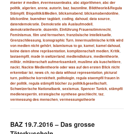
#taeter # medien
,
#vermessenleaks
,
abc algorithmen
,
abc der
politik
,
algerien
,
arena
,
autorin
,
baz
,
bazonline
,
Bildtheorie&Regula
Stämpfli
,
Biopolitik&Medien
,
blickamabend
,
blickamabendonline
,
blickonline
,
buendner tagblatt
,
coding
,
dahoud
,
data source
,
datendemokratie
,
Demokratie als Auslaufmodell
,
demokratietheorie
,
dozentin
,
Einführung Frauenstimmrecht
,
Feminismus
,
film und fernsehen
,
französische intellektuelle
,
Grenzschliessung
,
Iconographic Turn
,
innermuslimische kritik wird
von medien nicht gehört
,
Islamismus to go
,
kamel
,
kamel dahoud
,
keine daten ohne repräsentation
,
komplizenschaft medien
,
Kritik
,
lastaempfli
,
made in switzerland
,
mediendiskurs
,
medientheorie
,
militär
,
mittäterschaft aufmerksamkeit
,
muslime als kuscheltiere
,
nackt
,
Nackte Medientheorie oder was auf den ersten Blick nicht
erkennbar ist
,
news ch
,
no data without representation
,
pictural
turn
,
politische korrektheit
,
politologin
,
regula staempfli frauen in
der politik
,
regula stämpfli bücher zu politik&gesellschaft
,
Schweizerische Nationalbank
,
sexismus
,
Spencer Tunick
,
stämpfli
medienexpertin
,
strategische synthese geschlecht
,
taz
,
vermessung des menschen
,
vermessungstheorie
BAZ 19.7.2016 – Das grosse
Täterkuscheln