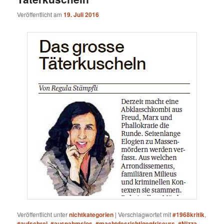
Veröffentlicht am
19. Juli 2016
Veröffentlicht unter
nichtkategorien
|
Verschlagwortet mit
#1968kritik
,
#aufschrei
,
#ausnahmslos
,
#machtdesrichtigenfriseurs
,
#Nizza
,