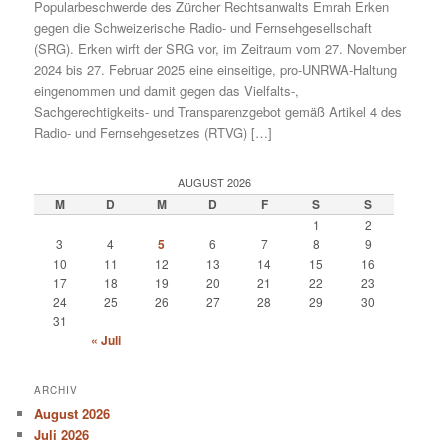
Popularbeschwerde des Zürcher Rechtsanwalts Emrah Erken
gegen die Schweizerische Radio- und Fernsehgesellschaft
(SRG). Erken wirft der SRG vor, im Zeitraum vom 27. November
2024 bis 27. Februar 2025 eine einseitige, pro-UNRWA-Haltung
eingenommen und damit gegen das Vielfalts-,
Sachgerechtigkeits- und Transparenzgebot gemäß Artikel 4 des
Radio- und Fernsehgesetzes (RTVG) […]
AUGUST 2026
M
D
M
D
F
S
S
1
2
3
4
5
6
7
8
9
10
11
12
13
14
15
16
17
18
19
20
21
22
23
24
25
26
27
28
29
30
31
« Juli
ARCHIV
August 2026
Juli 2026