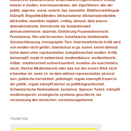
#taeter # medien
,
#vermessenleaks
,
abc algorithmen
,
abc der
politik
,
algerien
,
arena
,
autorin
,
baz
,
bazonline
,
Bildtheorie&Regula
Stämpfli
,
Biopolitik&Medien
,
blickamabend
,
blickamabendonline
,
blickonline
,
buendner tagblatt
,
coding
,
dahoud
,
data source
,
datendemokratie
,
Demokratie als Auslaufmodell
,
demokratietheorie
,
dozentin
,
Einführung Frauenstimmrecht
,
Feminismus
,
film und fernsehen
,
französische intellektuelle
,
Grenzschliessung
,
Iconographic Turn
,
innermuslimische kritik wird
von medien nicht gehört
,
Islamismus to go
,
kamel
,
kamel dahoud
,
keine daten ohne repräsentation
,
komplizenschaft medien
,
Kritik
,
lastaempfli
,
made in switzerland
,
mediendiskurs
,
medientheorie
,
militär
,
mittäterschaft aufmerksamkeit
,
muslime als kuscheltiere
,
nackt
,
Nackte Medientheorie oder was auf den ersten Blick nicht
erkennbar ist
,
news ch
,
no data without representation
,
pictural
turn
,
politische korrektheit
,
politologin
,
regula staempfli frauen in
der politik
,
regula stämpfli bücher zu politik&gesellschaft
,
Schweizerische Nationalbank
,
sexismus
,
Spencer Tunick
,
stämpfli
medienexpertin
,
strategische synthese geschlecht
,
taz
,
vermessung des menschen
,
vermessungstheorie
TRUMPISM