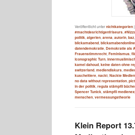
Veröffentlicht unter
nichtkategorien
#machtdesrichtigenfriseurs
,
#Nizz
politik
,
algerien
,
arena
,
autorin
,
baz
blickamabend
,
blickamabendonline
datendemokratie
,
Demokratie als 
Frauenstimmrecht
,
Feminismus
,
fi
Iconographic Turn
,
innermuslimisch
kamel dahoud
,
keine daten ohne re
switzerland
,
mediendiskurs
,
medien
kuscheltiere
,
nackt
,
Nackte Medient
no data without representation
,
pic
in der politik
,
regula stämpfli bücher
Spencer Tunick
,
stämpfli medienex
menschen
,
vermessungstheorie
Klein Report 13.