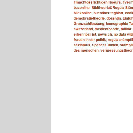
#machtdesrichtigenfriseurs
,
#verm
bazonline
,
Bildtheorie&Regula Stäm
blickonline
,
buendner tagblatt
,
codi
demokratietheorie
,
dozentin
,
Einfü
Grenzschliessung
,
Iconographic Tu
switzerland
,
medientheorie
,
militär
erkennbar ist
,
news ch
,
no data wit
frauen in der politik
,
regula stämpfli
sexismus
,
Spencer Tunick
,
stämpfl
des menschen
,
vermessungstheor