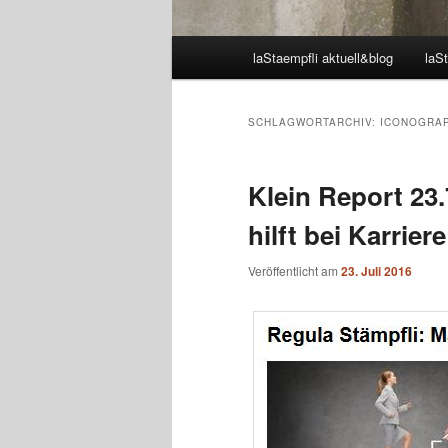
Hauptmenü
laStaempfli aktuell&blog
laSt
SCHLAGWORTARCHIV:
ICONOGRAP
Klein Report 23
hilft bei Karriere
Veröffentlicht am
23. Juli 2016