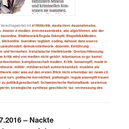
|
Verschlagwortet mit
#1968kritik
,
#aufschrei
,
#ausnahmslos
,
a
,
#taeter # medien
,
#vermessenleaks
,
abc algorithmen
,
abc der
,
bazonline
,
Bildtheorie&Regula Stämpfli
,
Biopolitik&Medien
,
,
blickonline
,
buendner tagblatt
,
coding
,
dahoud
,
data source
,
Auslaufmodell
,
demokratietheorie
,
dozentin
,
Einführung
lm und fernsehen
,
französische intellektuelle
,
Grenzschliessung
,
e kritik wird von medien nicht gehört
,
Islamismus to go
,
kamel
,
präsentation
,
komplizenschaft medien
,
Kritik
,
lastaempfli
,
made in
theorie
,
militär
,
mittäterschaft aufmerksamkeit
,
muslime als
heorie oder was auf den ersten Blick nicht erkennbar ist
,
news ch
,
tural turn
,
politische korrektheit
,
politologin
,
regula staempfli frauen
 zu politik&gesellschaft
,
Schweizerische Nationalbank
,
sexismus
,
pertin
,
strategische synthese geschlecht
,
taz
,
vermessung des
7.2016 – Nackte