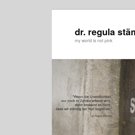
Zum
Zum
primären
sekundären
Inhalt
Inhalt
dr. regula stä
springen
springen
my world is not pink