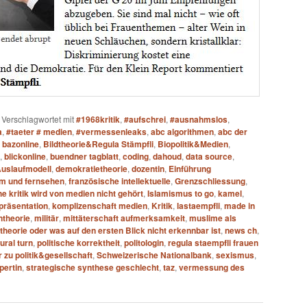
|
Verschlagwortet mit
#1968kritik
,
#aufschrei
,
#ausnahmslos
,
a
,
#taeter # medien
,
#vermessenleaks
,
abc algorithmen
,
abc der
,
bazonline
,
Bildtheorie&Regula Stämpfli
,
Biopolitik&Medien
,
,
blickonline
,
buendner tagblatt
,
coding
,
dahoud
,
data source
,
Auslaufmodell
,
demokratietheorie
,
dozentin
,
Einführung
lm und fernsehen
,
französische intellektuelle
,
Grenzschliessung
,
e kritik wird von medien nicht gehört
,
Islamismus to go
,
kamel
,
präsentation
,
komplizenschaft medien
,
Kritik
,
lastaempfli
,
made in
theorie
,
militär
,
mittäterschaft aufmerksamkeit
,
muslime als
heorie oder was auf den ersten Blick nicht erkennbar ist
,
news ch
,
tural turn
,
politische korrektheit
,
politologin
,
regula staempfli frauen
 zu politik&gesellschaft
,
Schweizerische Nationalbank
,
sexismus
,
pertin
,
strategische synthese geschlecht
,
taz
,
vermessung des