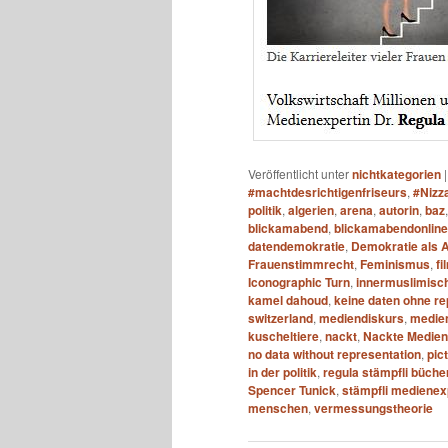
Veröffentlicht unter
nichtkategorien
#machtdesrichtigenfriseurs
,
#Nizz
politik
,
algerien
,
arena
,
autorin
,
baz
blickamabend
,
blickamabendonline
datendemokratie
,
Demokratie als 
Frauenstimmrecht
,
Feminismus
,
fi
Iconographic Turn
,
innermuslimisch
kamel dahoud
,
keine daten ohne re
switzerland
,
mediendiskurs
,
medien
kuscheltiere
,
nackt
,
Nackte Medient
no data without representation
,
pic
in der politik
,
regula stämpfli bücher
Spencer Tunick
,
stämpfli medienex
menschen
,
vermessungstheorie