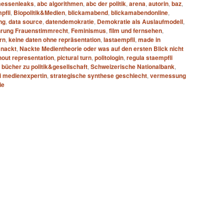
essenleaks
,
abc algorithmen
,
abc der politik
,
arena
,
autorin
,
baz
,
pfli
,
Biopolitik&Medien
,
blickamabend
,
blickamabendonline
,
ng
,
data source
,
datendemokratie
,
Demokratie als Auslaufmodell
,
hrung Frauenstimmrecht
,
Feminismus
,
film und fernsehen
,
rn
,
keine daten ohne repräsentation
,
lastaempfli
,
made in
,
nackt
,
Nackte Medientheorie oder was auf den ersten Blick nicht
hout representation
,
pictural turn
,
politologin
,
regula staempfli
 bücher zu politik&gesellschaft
,
Schweizerische Nationalbank
,
i medienexpertin
,
strategische synthese geschlecht
,
vermessung
ie