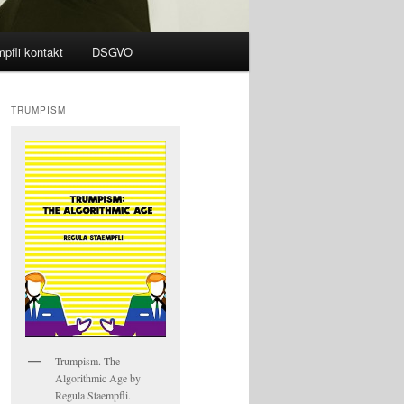
pfli kontakt
DSGVO
TRUMPISM
Trumpism. The
Algorithmic Age by
Regula Staempfli.