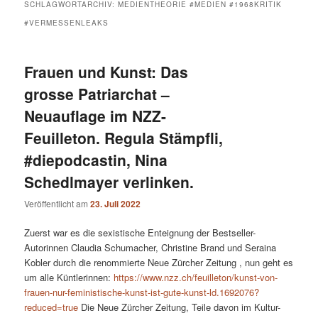
SCHLAGWORTARCHIV:
MEDIENTHEORIE #MEDIEN #1968KRITIK
#VERMESSENLEAKS
Frauen und Kunst: Das
grosse Patriarchat –
Neuauflage im NZZ-
Feuilleton. Regula Stämpfli,
#diepodcastin, Nina
Schedlmayer verlinken.
Veröffentlicht am
23. Juli 2022
Zuerst war es die sexistische Enteignung der Bestseller-
Autorinnen Claudia Schumacher, Christine Brand und Seraina
Kobler durch die renommierte Neue Zürcher Zeitung , nun geht es
um alle Küntlerinnen:
https://www.nzz.ch/feuilleton/kunst-von-
frauen-nur-feministische-kunst-ist-gute-kunst-ld.1692076?
reduced=true
Die Neue Zürcher Zeitung, Teile davon im Kultur-