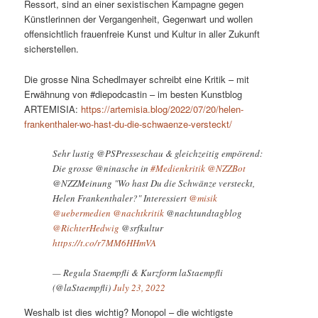
Ressort, sind an einer sexistischen Kampagne gegen
Künstlerinnen der Vergangenheit, Gegenwart und wollen
offensichtlich frauenfreie Kunst und Kultur in aller Zukunft
sicherstellen.
Die grosse Nina Schedlmayer schreibt eine Kritik – mit
Erwähnung von #diepodcastin – im besten Kunstblog
ARTEMISIA:
https://artemisia.blog/2022/07/20/helen-
frankenthaler-wo-hast-du-die-schwaenze-versteckt/
Sehr lustig @PSPresseschau & gleichzeitig empörend:
Die grosse @ninasche in
#Medienkritik
@NZZBot
@NZZMeinung "Wo hast Du die Schwänze versteckt,
Helen Frankenthaler?" Interessiert
@misik
@uebermedien
@nachtkritik
@nachtundtagblog
@RichterHedwig
@srfkultur
https://t.co/r7MM6HHmVA
— Regula Staempfli & Kurzform laStaempfli
(@laStaempfli)
July 23, 2022
Weshalb ist dies wichtig? Monopol – die wichtigste