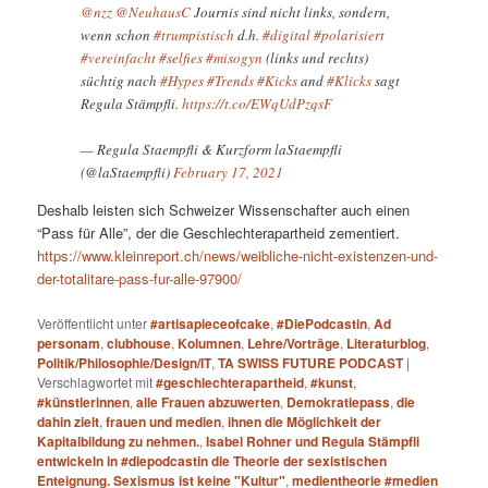
@nzz
@NeuhausC
Journis sind nicht links, sondern,
wenn schon
#trumpistisch
d.h.
#digital
#polarisiert
#vereinfacht
#selfies
#misogyn
(links und rechts)
süchtig nach
#Hypes
#Trends
#Kicks
and
#Klicks
sagt
Regula Stämpfli.
https://t.co/EWqUdPzqsF
— Regula Staempfli & Kurzform laStaempfli
(@laStaempfli)
February 17, 2021
Deshalb leisten sich Schweizer Wissenschafter auch einen
“Pass für Alle”, der die Geschlechterapartheid zementiert.
https://www.kleinreport.ch/news/weibliche-nicht-existenzen-und-
der-totalitare-pass-fur-alle-97900/
Veröffentlicht unter
#artisapieceofcake
,
#DiePodcastin
,
Ad
personam
,
clubhouse
,
Kolumnen
,
Lehre/Vorträge
,
Literaturblog
,
Politik/Philosophie/Design/IT
,
TA SWISS FUTURE PODCAST
|
Verschlagwortet mit
#geschlechterapartheid
,
#kunst
,
#künstlerinnen
,
alle Frauen abzuwerten
,
Demokratiepass
,
die
dahin zielt
,
frauen und medien
,
ihnen die Möglichkeit der
Kapitalbildung zu nehmen.
,
Isabel Rohner und Regula Stämpfli
entwickeln in #diepodcastin die Theorie der sexistischen
Enteignung. Sexismus ist keine "Kultur"
,
medientheorie #medien