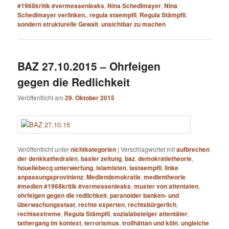
#1968kritik #vermessenleaks
,
Nina Schedlmayer
,
Nina
Schedlmayer verlinken.
,
regula staempfli
,
Regula Stämpfli
,
sondern strukturelle Gewalt
,
unsichtbar zu machen
BAZ 27.10.2015 – Ohrfeigen
gegen die Redlichkeit
Veröffentlicht am
29. Oktober 2015
Veröffentlicht unter
nichtkategorien
|
Verschlagwortet mit
aufbrechen
der denkkathedralen
,
basler zeitung
,
baz
,
demokratietheorie
,
houellebecq unterwerfung
,
islamisten
,
lastaempfli
,
linke
anpassungsprovinienz
,
Mediendemokratie
,
medientheorie
#medien #1968kritik #vermessenleaks
,
muster von attentaten
,
ohrfeigen gegen die redlichkeit
,
paranoider banken- und
überwachungsstaat
,
rechte experten
,
rechtsbürgerlich
,
rechtsextreme
,
Regula Stämpfli
,
sozialabsteiger attentäter
,
tathergang im kontext
,
terrorismus
,
trollhättan und köln
,
ungleiche