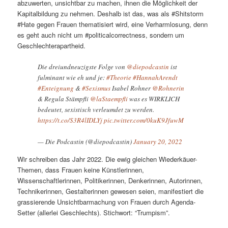
abzuwerten, unsichtbar zu machen, ihnen die Möglichkeit der
Kapitalbildung zu nehmen. Deshalb ist das, was als #Shitstorm
#Hate gegen Frauen thematisiert wird, eine Verharmlosung, denn
es geht auch nicht um #politicalcorrectness, sondern um
Geschlechterapartheid.
Die dreiundneuzigste Folge von
@diepodcastin
ist
fulminant wie eh und je:
#Theorie
#HannahArendt
#Enteignung
&
#Sexismus
Isabel Rohner
@Rohnerin
& Regula Stämpfli
@laStaempfli
was es WIRKLICH
bedeutet, sexistisch verleumdet zu werden.
https://t.co/S3R4lIDLYj
pic.twitter.com/0kuK9JfuwM
— Die Podcastin (@diepodcastin)
January 20, 2022
Wir schreiben das Jahr 2022. Die ewig gleichen Wiederkäuer-
Themen, dass Frauen keine Künstlerinnen,
Wissenschaftlerinnen, Politikerinnen, Denkerinnen, Autorinnen,
Technikerinnen, Gestalterinnen gewesen seien, manifestiert die
grassierende Unsichtbarmachung von Frauen durch Agenda-
Setter (allerlei Geschlechts). Stichwort: “Trumpism”.