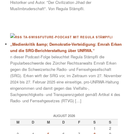
Historiker und Autor. "Der Civilization Jihad der
Muslimbruderschaft". Von Regula Stämpfli.
TA-SWISSFUTURE-PODCAST MIT REGULA STÄMPFLI
„Medienkritik &amp; Demokratie-Verteidigung: Emrah Erken
und die SRG-Berichterstattung über UNRWA.“
n dieser Podcast-Folge beleuchtet Regula Stämpfli die
Popularbeschwerde des Zürcher Rechtsanwalts Emrah Erken
gegen die Schweizerische Radio- und Fernsehgesellschaft
(SRG). Erken wirft der SRG vor, im Zeitraum vom 27. November
2024 bis 27. Februar 2025 eine einseitige, pro-UNRWA-Haltung
eingenommen und damit gegen das Vielfalts-,
Sachgerechtigkeits- und Transparenzgebot gemäß Artikel 4 des
Radio- und Fernsehgesetzes (RTVG) […]
AUGUST 2026
M
D
M
D
F
S
S
1
2
3
4
6
7
9