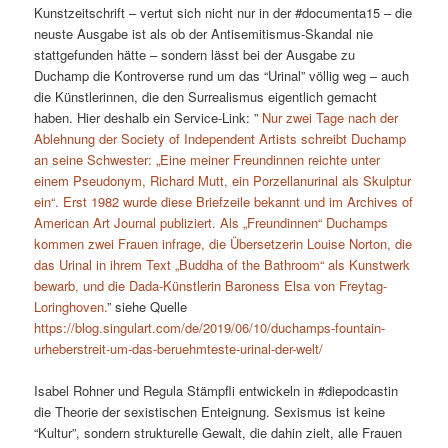
Kunstzeitschrift – vertut sich nicht nur in der #documenta15 – die
neuste Ausgabe ist als ob der Antisemitismus-Skandal nie
stattgefunden hätte – sondern lässt bei der Ausgabe zu
Duchamp die Kontroverse rund um das “Urinal” völlig weg – auch
die Künstlerinnen, die den Surrealismus eigentlich gemacht
haben. Hier deshalb ein Service-Link: ”
Nur zwei Tage nach der
Ablehnung der Society of Independent Artists schreibt Duchamp
an seine Schwester: „Eine meiner Freundinnen reichte unter
einem Pseudonym, Richard Mutt, ein Porzellanurinal als Skulptur
ein“. Erst 1982 wurde diese Briefzeile bekannt und im Archives of
American Art Journal publiziert. Als „Freundinnen“ Duchamps
kommen zwei Frauen infrage, die Übersetzerin Louise Norton, die
das Urinal in ihrem Text „Buddha of the Bathroom“ als Kunstwerk
bewarb, und die Dada-Künstlerin Baroness Elsa von Freytag-
Loringhoven.
” siehe Quelle
https://blog.singulart.com/de/2019/06/10/duchamps-fountain-
urheberstreit-um-das-beruehmteste-urinal-der-welt/
Isabel Rohner und Regula Stämpfli entwickeln in #diepodcastin
die Theorie der sexistischen Enteignung. Sexismus ist keine
“Kultur”, sondern strukturelle Gewalt, die dahin zielt, alle Frauen