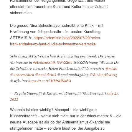
Künstlerinnen der Vergangenheit, Gegenwart und wollen
offensichtlich frauenfreie Kunst und Kultur in aller Zukunft
sicherstellen.
Die grosse Nina Schedlmayer schreibt eine Kritik – mit
Erwähnung von #diepodcastin – im besten Kunstblog
ARTEMISIA:
https://artemisia.blog/2022/07/20/helen-
frankenthaler-wo-hast-du-die-schwaenze-versteckt/
Sehr lustig @PSPresseschau & gleichzeitig empörend: Die grosse
@ninasche in
#Medienkritik
@NZZBot
@NZZMeinung "Wo hast Du
die Schwänze versteckt, Helen Frankenthaler?" Interessiert
@misik
@uebermedien
@nachtkritik
@nachtundtagblog
@RichterHedwig
@srfkultur
https://t.co/r7MM6HHmVA
— Regula Staempfli & Kurzform laStaempfli (@laStaempfli)
July 23,
2022
Weshalb ist dies wichtig? Monopol – die wichtigste
Kunstzeitschrift – vertut sich nicht nur in der #documenta15 – die
neuste Ausgabe ist als ob der Antisemitismus-Skandal nie
stattgefunden hätte – sondern lässt bei der Ausgabe zu