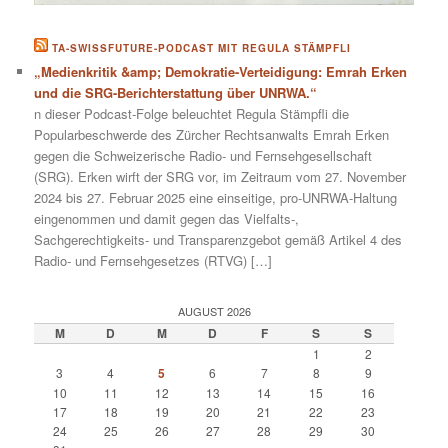
TA-SWISSFUTURE-PODCAST MIT REGULA STÄMPFLI
„Medienkritik &amp; Demokratie-Verteidigung: Emrah Erken
und die SRG-Berichterstattung über UNRWA.“
n dieser Podcast-Folge beleuchtet Regula Stämpfli die
Popularbeschwerde des Zürcher Rechtsanwalts Emrah Erken
gegen die Schweizerische Radio- und Fernsehgesellschaft
(SRG). Erken wirft der SRG vor, im Zeitraum vom 27. November
2024 bis 27. Februar 2025 eine einseitige, pro-UNRWA-Haltung
eingenommen und damit gegen das Vielfalts-,
Sachgerechtigkeits- und Transparenzgebot gemäß Artikel 4 des
Radio- und Fernsehgesetzes (RTVG) […]
AUGUST 2026
M
D
M
D
F
S
S
1
2
3
4
5
6
7
8
9
10
11
12
13
14
15
16
17
18
19
20
21
22
23
24
25
26
27
28
29
30