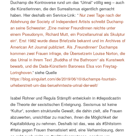
Duchamp die Kontroverse rund um das “Urinal” völlig weg – auch
die Künstlerinnen, die den Surrealismus eigentlich gemacht
haben. Hier deshalb ein Service-Link: ”
Nur zwei Tage nach der
Ablehnung der Society of Independent Artists schreibt Duchamp
an seine Schwester: „Eine meiner Freundinnen reichte unter
einem Pseudonym, Richard Mutt, ein Porzellanurinal als Skulptur
ein“. Erst 1982 wurde diese Briefzeile bekannt und im Archives of
American Art Journal publiziert. Als „Freundinnen“ Duchamps
kommen zwei Frauen infrage, die Übersetzerin Louise Norton, die
das Urinal in ihrem Text „Buddha of the Bathroom“ als Kunstwerk
bewarb, und die Dada-Künstlerin Baroness Elsa von Freytag-
Loringhoven.
” siehe Quelle
https://blog.singulart.com/de/2019/06/10/duchamps-fountain-
urheberstreit-um-das-beruehmteste-urinal-der-welt/
Isabel Rohner und Regula Stämpfli entwickeln in #diepodcastin
die Theorie der sexistischen Enteignung. Sexismus ist keine
“Kultur”, sondern strukturelle Gewalt, die dahin zielt, alle Frauen
abzuwerten, unsichtbar zu machen, ihnen die Möglichkeit der
Kapitalbildung zu nehmen. Deshalb ist das, was als #Shitstorm
#Hate gegen Frauen thematisiert wird, eine Verharmlosung, denn