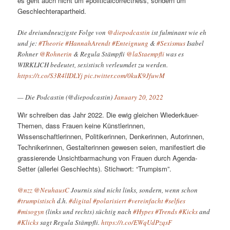
es geht auch nicht um #politicalcorrectness, sondern um
Geschlechterapartheid.
Die dreiundneuzigste Folge von
@diepodcastin
ist fulminant wie eh
und je:
#Theorie
#HannahArendt
#Enteignung
&
#Sexismus
Isabel
Rohner
@Rohnerin
& Regula Stämpfli
@laStaempfli
was es
WIRKLICH bedeutet, sexistisch verleumdet zu werden.
https://t.co/S3R4lIDLYj
pic.twitter.com/0kuK9JfuwM
— Die Podcastin (@diepodcastin)
January 20, 2022
Wir schreiben das Jahr 2022. Die ewig gleichen Wiederkäuer-
Themen, dass Frauen keine Künstlerinnen,
Wissenschaftlerinnen, Politikerinnen, Denkerinnen, Autorinnen,
Technikerinnen, Gestalterinnen gewesen seien, manifestiert die
grassierende Unsichtbarmachung von Frauen durch Agenda-
Setter (allerlei Geschlechts). Stichwort: “Trumpism”.
@nzz
@NeuhausC
Journis sind nicht links, sondern, wenn schon
#trumpistisch
d.h.
#digital
#polarisiert
#vereinfacht
#selfies
#misogyn
(links und rechts) süchtig nach
#Hypes
#Trends
#Kicks
and
#Klicks
sagt Regula Stämpfli.
https://t.co/EWqUdPzqsF