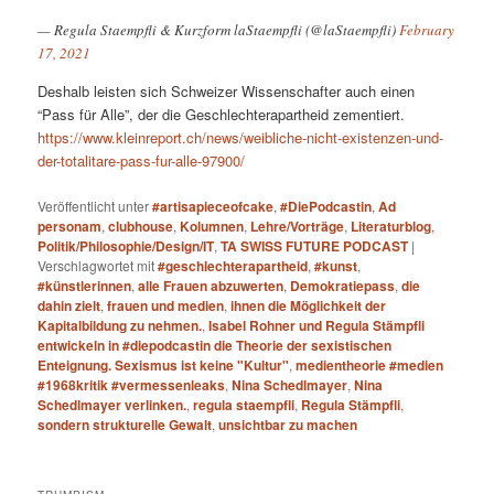
— Regula Staempfli & Kurzform laStaempfli (@laStaempfli)
February
17, 2021
Deshalb leisten sich Schweizer Wissenschafter auch einen
“Pass für Alle”, der die Geschlechterapartheid zementiert.
https://www.kleinreport.ch/news/weibliche-nicht-existenzen-und-
der-totalitare-pass-fur-alle-97900/
Veröffentlicht unter
#artisapieceofcake
,
#DiePodcastin
,
Ad
personam
,
clubhouse
,
Kolumnen
,
Lehre/Vorträge
,
Literaturblog
,
Politik/Philosophie/Design/IT
,
TA SWISS FUTURE PODCAST
|
Verschlagwortet mit
#geschlechterapartheid
,
#kunst
,
#künstlerinnen
,
alle Frauen abzuwerten
,
Demokratiepass
,
die
dahin zielt
,
frauen und medien
,
ihnen die Möglichkeit der
Kapitalbildung zu nehmen.
,
Isabel Rohner und Regula Stämpfli
entwickeln in #diepodcastin die Theorie der sexistischen
Enteignung. Sexismus ist keine "Kultur"
,
medientheorie #medien
#1968kritik #vermessenleaks
,
Nina Schedlmayer
,
Nina
Schedlmayer verlinken.
,
regula staempfli
,
Regula Stämpfli
,
sondern strukturelle Gewalt
,
unsichtbar zu machen