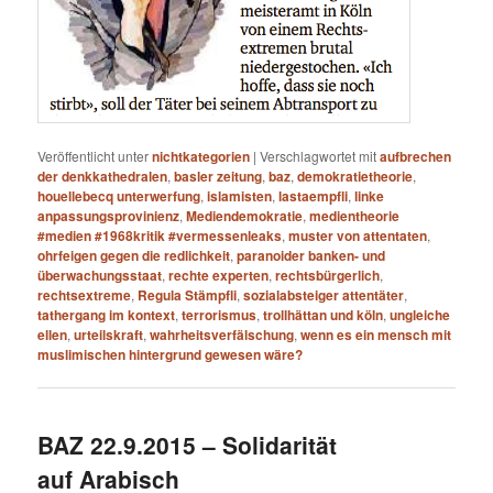
Veröffentlicht unter
nichtkategorien
|
Verschlagwortet mit
aufbrechen
der denkkathedralen
,
basler zeitung
,
baz
,
demokratietheorie
,
houellebecq unterwerfung
,
islamisten
,
lastaempfli
,
linke
anpassungsprovinienz
,
Mediendemokratie
,
medientheorie
#medien #1968kritik #vermessenleaks
,
muster von attentaten
,
ohrfeigen gegen die redlichkeit
,
paranoider banken- und
überwachungsstaat
,
rechte experten
,
rechtsbürgerlich
,
rechtsextreme
,
Regula Stämpfli
,
sozialabsteiger attentäter
,
tathergang im kontext
,
terrorismus
,
trollhättan und köln
,
ungleiche
ellen
,
urteilskraft
,
wahrheitsverfälschung
,
wenn es ein mensch mit
muslimischen hintergrund gewesen wäre?
BAZ 22.9.2015 – Solidarität
auf Arabisch