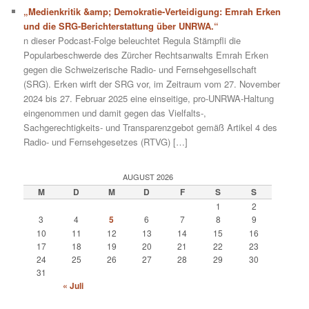
„Medienkritik &amp; Demokratie-Verteidigung: Emrah Erken
und die SRG-Berichterstattung über UNRWA.“
n dieser Podcast-Folge beleuchtet Regula Stämpfli die
Popularbeschwerde des Zürcher Rechtsanwalts Emrah Erken
gegen die Schweizerische Radio- und Fernsehgesellschaft
(SRG). Erken wirft der SRG vor, im Zeitraum vom 27. November
2024 bis 27. Februar 2025 eine einseitige, pro-UNRWA-Haltung
eingenommen und damit gegen das Vielfalts-,
Sachgerechtigkeits- und Transparenzgebot gemäß Artikel 4 des
Radio- und Fernsehgesetzes (RTVG) […]
AUGUST 2026
M
D
M
D
F
S
S
1
2
3
4
5
6
7
8
9
10
11
12
13
14
15
16
17
18
19
20
21
22
23
24
25
26
27
28
29
30
31
« Juli