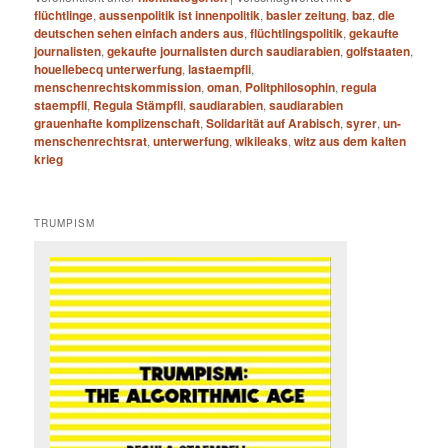
flüchtlinge
,
aussenpolitik ist innenpolitik
,
basler zeitung
,
baz
,
die
deutschen sehen einfach anders aus
,
flüchtlingspolitik
,
gekaufte
journalisten
,
gekaufte journalisten durch saudiarabien
,
golfstaaten
,
houellebecq unterwerfung
,
lastaempfli
,
menschenrechtskommission
,
oman
,
Politphilosophin
,
regula
staempfli
,
Regula Stämpfli
,
saudiarabien
,
saudiarabien
grauenhafte komplizenschaft
,
Solidarität auf Arabisch
,
syrer
,
un-
menschenrechtsrat
,
unterwerfung
,
wikileaks
,
witz aus dem kalten
krieg
TRUMPISM