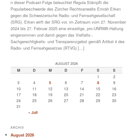
n dieser Podcast-Folge beleuchtet Regula Stämpfli die
Popularbeschwerde des Zürcher Rechtsanwalts Emrah Erken
gegen die Schweizerische Radio- und Fernsehgesellschaft
(SRG). Erken wirft der SRG vor, im Zeitraum vom 27. November
2024 bis 27. Februar 2025 eine einseitige, pro-UNRWA-Haltung
eingenommen und damit gegen das Vielfalts-,
Sachgerechtigkeits- und Transparenzgebot gemäß Artikel 4 des
Radio- und Fernsehgesetzes (RTVG) […]
AUGUST 2026
M
D
M
D
F
S
S
1
2
3
4
5
6
7
8
9
10
11
12
13
14
15
16
17
18
19
20
21
22
23
24
25
26
27
28
29
30
31
« Juli
ARCHIV
August 2026