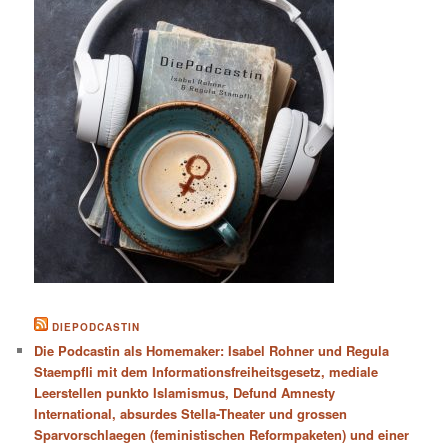
DIEPODCASTIN
Die Podcastin als Homemaker: Isabel Rohner und Regula
Staempfli mit dem Informationsfreiheitsgesetz, mediale
Leerstellen punkto Islamismus, Defund Amnesty
International, absurdes Stella-Theater und grossen
Sparvorschlaegen (feministischen Reformpaketen) und einer