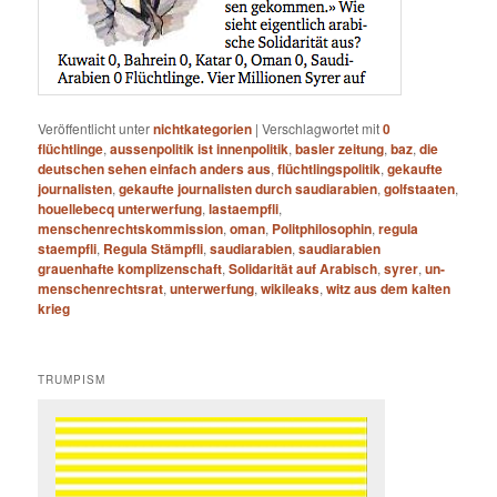
Veröffentlicht unter
nichtkategorien
|
Verschlagwortet mit
0
flüchtlinge
,
aussenpolitik ist innenpolitik
,
basler zeitung
,
baz
,
die
deutschen sehen einfach anders aus
,
flüchtlingspolitik
,
gekaufte
journalisten
,
gekaufte journalisten durch saudiarabien
,
golfstaaten
,
houellebecq unterwerfung
,
lastaempfli
,
menschenrechtskommission
,
oman
,
Politphilosophin
,
regula
staempfli
,
Regula Stämpfli
,
saudiarabien
,
saudiarabien
grauenhafte komplizenschaft
,
Solidarität auf Arabisch
,
syrer
,
un-
menschenrechtsrat
,
unterwerfung
,
wikileaks
,
witz aus dem kalten
krieg
TRUMPISM