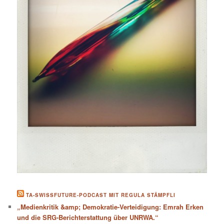
TA-SWISSFUTURE-PODCAST MIT REGULA STÄMPFLI
„Medienkritik &amp; Demokratie-Verteidigung: Emrah Erken
und die SRG-Berichterstattung über UNRWA.“