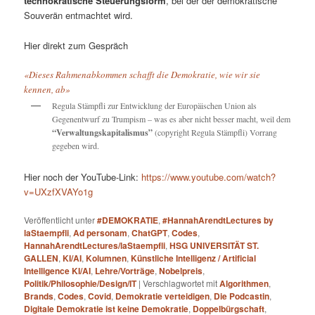
technokratische Steuerungsform
, bei der der demokratische
Souverän entmachtet wird.
Hier direkt zum Gespräch
«Dieses Rahmenabkommen schafft die Demokratie, wie wir sie
kennen, ab»
Regula Stämpfli zur Entwicklung der Europäischen Union als
Gegenentwurf zu Trumpism – was es aber nicht besser macht, weil dem
“Verwaltungskapitalismus”
(copyright Regula Stämpfli) Vorrang
gegeben wird.
Hier noch der YouTube-Link:
https://www.youtube.com/watch?
v=UXzfXVAYo1g
Veröffentlicht unter
#DEMOKRATIE
,
#HannahArendtLectures by
laStaempfli
,
Ad personam
,
ChatGPT
,
Codes
,
HannahArendtLectures/laStaempfli
,
HSG UNIVERSITÄT ST.
GALLEN
,
KI/AI
,
Kolumnen
,
Künstliche Intelligenz / Artificial
Intelligence KI/AI
,
Lehre/Vorträge
,
Nobelpreis
,
Politik/Philosophie/Design/IT
|
Verschlagwortet mit
Algorithmen
,
Brands
,
Codes
,
Covid
,
Demokratie verteidigen
,
Die Podcastin
,
Digitale Demokratie ist keine Demokratie
,
Doppelbürgschaft
,