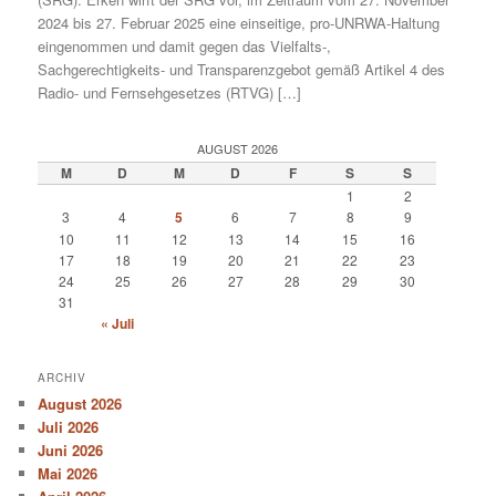
2024 bis 27. Februar 2025 eine einseitige, pro-UNRWA-Haltung
eingenommen und damit gegen das Vielfalts-,
Sachgerechtigkeits- und Transparenzgebot gemäß Artikel 4 des
Radio- und Fernsehgesetzes (RTVG) […]
AUGUST 2026
M
D
M
D
F
S
S
1
2
3
4
5
6
7
8
9
10
11
12
13
14
15
16
17
18
19
20
21
22
23
24
25
26
27
28
29
30
31
« Juli
ARCHIV
August 2026
Juli 2026
Juni 2026
Mai 2026