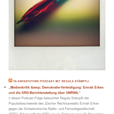
TA-SWISSFUTURE-PODCAST MIT REGULA STÄMPFLI
„Medienkritik &amp; Demokratie-Verteidigung: Emrah Erken
und die SRG-Berichterstattung über UNRWA.“
n dieser Podcast-Folge beleuchtet Regula Stämpfli die
Popularbeschwerde des Zürcher Rechtsanwalts Emrah Erken
gegen die Schweizerische Radio- und Fernsehgesellschaft
(SRG). Erken wirft der SRG vor, im Zeitraum vom 27. November