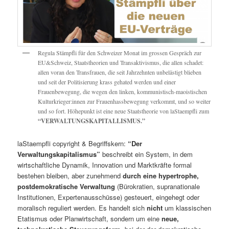
Regula Stämpfli für den Schweizer Monat im grossen Gespräch zur
EU&Schweiz, Staatstheorien und Transaktivismus, die allen schadet:
allen voran den Transfrauen, die seit Jahrzehnten unbelästigt blieben
und seit der Politisierung krass gehated werden und einer
Frauenbewegung, die wegen den linken, kommunistisch-maoistischen
Kulturkrieger:innen zur Frauenhassbewegung verkommt, und so weiter
und so fort. Höhepunkt ist eine neue Staatstheorie von laStaempfli zum
“VERWALTUNGSKAPITALLISMUS.”
laStaempfli copyright & Begriffskern:
“Der
Verwaltungskapitalismus”
beschreibt ein System, in dem
wirtschaftliche Dynamik, Innovation und Marktkräfte formal
bestehen bleiben, aber zunehmend
durch eine hypertrophe,
postdemokratische Verwaltung
(Bürokratien, supranationale
Institutionen, Expertenausschüsse) gesteuert, eingehegt oder
moralisch reguliert werden. Es handelt sich
nicht
um klassischen
Etatismus oder Planwirtschaft, sondern um eine
neue,