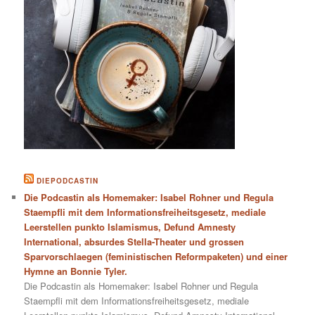
DIEPODCASTIN
Die Podcastin als Homemaker: Isabel Rohner und Regula
Staempfli mit dem Informationsfreiheitsgesetz, mediale
Leerstellen punkto Islamismus, Defund Amnesty
International, absurdes Stella-Theater und grossen
Sparvorschlaegen (feministischen Reformpaketen) und einer
Hymne an Bonnie Tyler.
Die Podcastin als Homemaker: Isabel Rohner und Regula
Staempfli mit dem Informationsfreiheitsgesetz, mediale