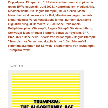
Doppelpass
,
Einsperren
,
EU Rahmenabkommen
,
europäische
union
,
EWR
,
geopolitik
,
Juni 2025.
,
Kontrollstellen
,
medienkritik
,
Medienredakteurin Regula Stämpflli
,
Meldestellen
,
Meme
,
Menschen sind besser als ihr Ruf
,
Misstrauen gegen das Volk
,
Neuer digitaler Verwaltungskapitalismus
,
nur demokratische
Digitalisierung ist Demokratie
,
Politische Philosophin
,
Politphilosophin laStaempfli
,
Regula Stämpfli Staatsrechtlerin
,
Schweizer Monat Regula Stämpfli
,
Schweizer System
,
SRF
,
Staatsrechtliche neue Theorie von laStaempfli - Regula Stämpfli:
"Trumpism vs Verwaltungskapitalismus". Der Sündenfall
Rahmenabkommen EU-Schweiz
,
Staatstheorie von laStaempfli
,
Trumpism
,
woke
TRUMPISM