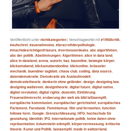
Veröffentlicht unter
nichtkategorien
|
Verschlagwortet mit
#1968kritik
,
#aufschrei
,
#ausnahmslos
,
#laracroftderpolitologie
,
#machtdesrichtigenfriseurs
,
#vermessenleaks
,
abc algorithmen
,
abc der politik
,
Abstimmungen
,
Algorithmen
,
alice in data land
,
alice in dataland
,
arena
,
autorin
,
baz
,
bazonline
,
bewegte körper
,
blickamabend
,
blickamabendonline
,
blickonline
,
brüsseler
mechanik
,
buendner tagblatt
,
chaos club
,
coding
,
data source
,
datendemokratie
,
Demokratie als Auslaufmodell
,
demokratietheorie
,
denkerin ohne geländer
,
design
,
designing law
,
designing wallstreet
,
designtheorie
,
digital future
,
digital native
,
digital revolution
,
digital rights
,
dozentin
,
Einführung
Frauenstimmrecht
,
eroberung der welt als bild laStaempfli
,
europäische kommission
,
europäischer gerichtshof
,
europäisches
Parlament
,
Facebook
,
Feminismus
,
film und fernsehen
,
function
follows form
,
Google
,
Grenzschliessung
,
HFG
,
hochschule für
gestaltung
,
Identität
,
IFG
,
internationale politik
,
keine daten ohne
repräsentation
,
kolumnistin stämpfli
,
körpervermessung
,
kritische
theorie
,
Kunst und Politik
,
lastaempfli
,
made in switzerland
,