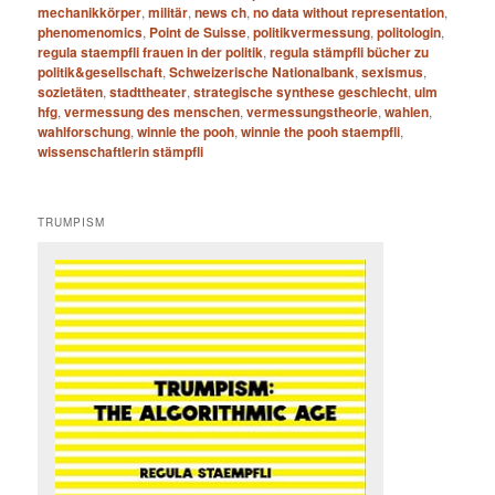
mechanikkörper
,
militär
,
news ch
,
no data without representation
,
phenomenomics
,
Point de Suisse
,
politikvermessung
,
politologin
,
regula staempfli frauen in der politik
,
regula stämpfli bücher zu
politik&gesellschaft
,
Schweizerische Nationalbank
,
sexismus
,
sozietäten
,
stadttheater
,
strategische synthese geschlecht
,
ulm
hfg
,
vermessung des menschen
,
vermessungstheorie
,
wahlen
,
wahlforschung
,
winnie the pooh
,
winnie the pooh staempfli
,
wissenschaftlerin stämpfli
TRUMPISM