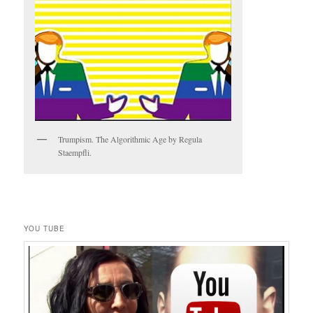
Trumpism. The Algorithmic Age by Regula
Staempfli.
YOU TUBE