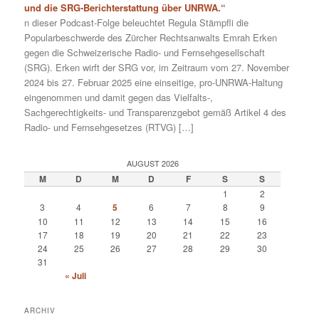
und die SRG-Berichterstattung über UNRWA.“
n dieser Podcast-Folge beleuchtet Regula Stämpfli die
Popularbeschwerde des Zürcher Rechtsanwalts Emrah Erken
gegen die Schweizerische Radio- und Fernsehgesellschaft
(SRG). Erken wirft der SRG vor, im Zeitraum vom 27. November
2024 bis 27. Februar 2025 eine einseitige, pro-UNRWA-Haltung
eingenommen und damit gegen das Vielfalts-,
Sachgerechtigkeits- und Transparenzgebot gemäß Artikel 4 des
Radio- und Fernsehgesetzes (RTVG) […]
AUGUST 2026
M
D
M
D
F
S
S
1
2
3
4
5
6
7
8
9
10
11
12
13
14
15
16
17
18
19
20
21
22
23
24
25
26
27
28
29
30
31
« Juli
ARCHIV