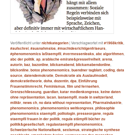
Veröffentlicht unter
nichtkategorien
|
Verschlagwortet mit
#1968kritik
,
#aufschrei
,
#ausnahmslos
,
#machtdesrichtigenfriseurs
,
#phenomenomics laStaempfli
,
#vermessenleaks
,
abc algorithmen
,
abc der politik
,
ap
,
arabische emirate&pressefreiheit
,
arena
,
autorin
,
baz
,
bazonline
,
blickamabend
,
blickamabendonline
,
blickonline
,
botox phenomenomics
,
buendner tagblatt
,
coding
,
data
source
,
datendemokratie
,
Demokratie als Auslaufmodell
,
demokratietheorie
,
doha
,
dozentin
,
dpa
,
Einführung
Frauenstimmrecht
,
Feminismus
,
film und fernsehen
,
Grenzschliessung
,
guardian
,
katar medienkongress
,
keine daten
ohne repräsentation
,
lacan
,
lastaempfli
,
made in switzerland
,
militär
,
news ch
,
no data without representation
,
Pharmaindustrie
,
phenomenomics
,
phenomenomics weltkongress
,
philosophie
phenomenomics staempfli
,
politologin
,
presseorgane
,
regula
staempfli frauen in der politik
,
regula stämpfli bücher zu
politik&gesellschaft
,
regulastaempfli phenomenomics
,
Schweizerische Nationalbank
,
sexismus
,
strategische synthese
geschlecht
,
umgekehrte fusion
,
vermessung des menschen
,