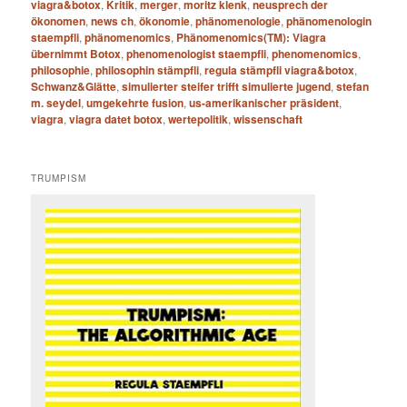
viagra&botox
,
Kritik
,
merger
,
moritz klenk
,
neusprech der
ökonomen
,
news ch
,
ökonomie
,
phänomenologie
,
phänomenologin
staempfli
,
phänomenomics
,
Phänomenomics(TM): Viagra
übernimmt Botox
,
phenomenologist staempfli
,
phenomenomics
,
philosophie
,
philosophin stämpfli
,
regula stämpfli viagra&botox
,
Schwanz&Glätte
,
simulierter steifer trifft simulierte jugend
,
stefan
m. seydel
,
umgekehrte fusion
,
us-amerikanischer präsident
,
viagra
,
viagra datet botox
,
wertepolitik
,
wissenschaft
TRUMPISM