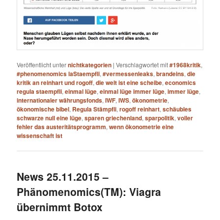
Veröffentlicht unter
nichtkategorien
|
Verschlagwortet mit
#1968kritik
,
#phenomenomics laStaempfli
,
#vermessenleaks
,
brandeins
,
die
kritik an reinhart und rogoff
,
die welt ist eine scheibe
,
economics
regula staempfli
,
einmal lüge
,
einmal lüge immer lüge
,
immer lüge
,
internationaler währungsfonds
,
IWF
,
IWS
,
ökonometrie
,
ökonomische bibel
,
Regula Stämpfli
,
rogoff reinhart
,
schäubles
schwarze null eine lüge
,
sparen griechenland
,
sparpolitik
,
voller
fehler das austeritätsprogramm
,
wenn ökonometrie eine
wissenschaft ist
News 25.11.2015 –
Phänomenomics(TM): Viagra
übernimmt Botox