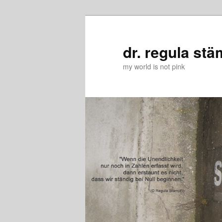
Zum
Zum
primären
sekundären
Inhalt
Inhalt
dr. regula stä
springen
springen
my world is not pink