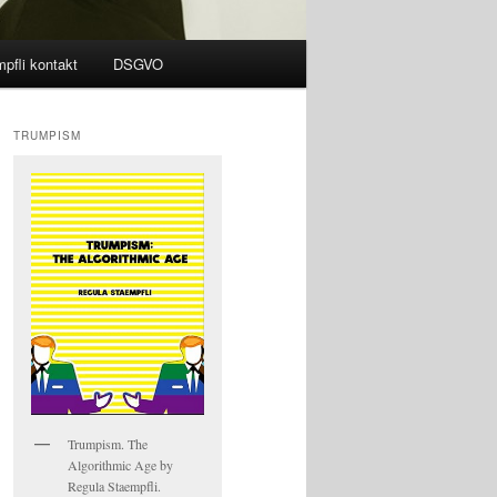
pfli kontakt
DSGVO
TRUMPISM
Trumpism. The
Algorithmic Age by
Regula Staempfli.