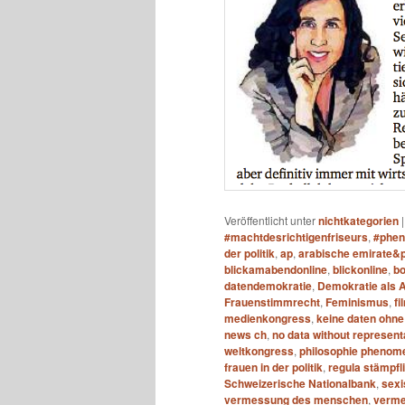
Veröffentlicht unter
nichtkategorien
#machtdesrichtigenfriseurs
,
#phen
der politik
,
ap
,
arabische emirate&p
blickamabendonline
,
blickonline
,
b
datendemokratie
,
Demokratie als 
Frauenstimmrecht
,
Feminismus
,
fi
medienkongress
,
keine daten ohne
news ch
,
no data without represent
weltkongress
,
philosophie phenom
frauen in der politik
,
regula stämpfli
Schweizerische Nationalbank
,
sex
vermessung des menschen
,
verme