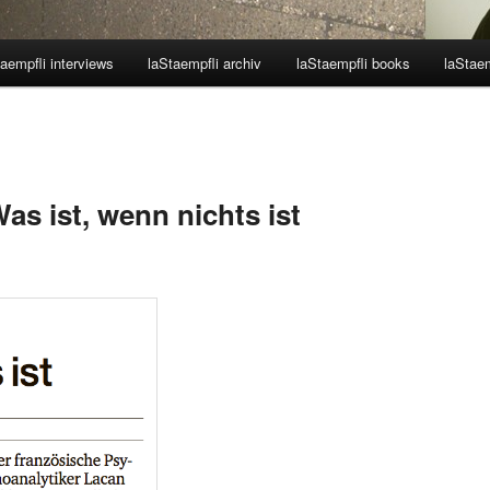
aempfli interviews
laStaempfli archiv
laStaempfli books
laStaem
as ist, wenn nichts ist