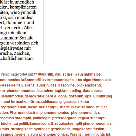
|
Verschlagwortet mit
#1968kritik
,
#aufschrei
,
#ausnahmslos
,
omenomics laStaempfli
,
#vermessenleaks
,
abc algorithmen
,
abc
ressefreiheit
,
arena
,
autorin
,
baz
,
bazonline
,
blickamabend
,
otox phenomenomics
,
buendner tagblatt
,
coding
,
data source
,
Auslaufmodell
,
demokratietheorie
,
doha
,
dozentin
,
dpa
,
Einführung
lm und fernsehen
,
Grenzschliessung
,
guardian
,
katar
 repräsentation
,
lacan
,
lastaempfli
,
made in switzerland
,
militär
,
ation
,
Pharmaindustrie
,
phenomenomics
,
phenomenomics
enomics staempfli
,
politologin
,
presseorgane
,
regula staempfli
 bücher zu politik&gesellschaft
,
regulastaempfli phenomenomics
,
ismus
,
strategische synthese geschlecht
,
umgekehrte fusion
,
ssungstheorie
,
viagra phenomenomics
,
Was ist
,
wenn nichts ist
,