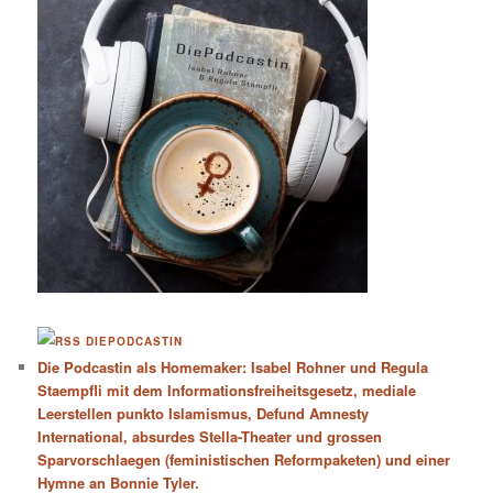
DIEPODCASTIN
Die Podcastin als Homemaker: Isabel Rohner und Regula
Staempfli mit dem Informationsfreiheitsgesetz, mediale
Leerstellen punkto Islamismus, Defund Amnesty
International, absurdes Stella-Theater und grossen
Sparvorschlaegen (feministischen Reformpaketen) und einer
Hymne an Bonnie Tyler.