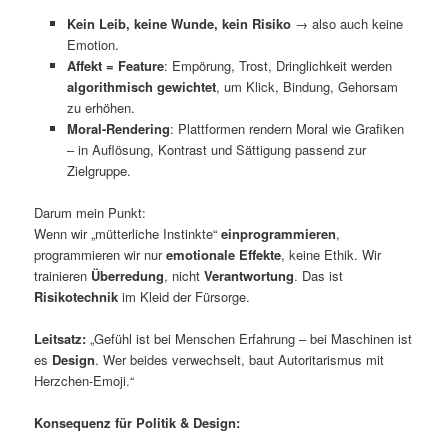
Kein Leib, keine Wunde, kein Risiko
→ also auch keine
Emotion.
Affekt = Feature
: Empörung, Trost, Dringlichkeit werden
algorithmisch gewichtet
, um Klick, Bindung, Gehorsam
zu erhöhen.
Moral-Rendering
: Plattformen rendern Moral wie Grafiken
– in Auflösung, Kontrast und Sättigung passend zur
Zielgruppe.
Darum mein Punkt:
Wenn wir „mütterliche Instinkte“
einprogrammieren
,
programmieren wir nur
emotionale Effekte
, keine Ethik. Wir
trainieren
Überredung
, nicht
Verantwortung
. Das ist
Risikotechnik
im Kleid der Fürsorge.
Leitsatz:
„Gefühl ist bei Menschen Erfahrung – bei Maschinen ist
es
Design
. Wer beides verwechselt, baut Autoritarismus mit
Herzchen-Emoji.“
Konsequenz für Politik & Design: