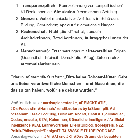
Transparenzpflicht
: Kennzeichnung von „empathischen“
KI-Reaktionen als
Simulation
(keine echten Gefühle).
Grenzen
: Verbot manipulativer A/B-Tests in Behörden,
Bildung, Gesundheit;
opt-out
für emotionale Nudges.
Rechenschaft
: Nicht „die KI“ haftet, sondern
Architekt:innen, Betreiber:innen, Auftraggeber:innen
der
KI.
Menschenmaß
: Entscheidungen mit
irreversiblen
Folgen
(Gesundheit, Freiheit, Demokratie, Krieg) dürfen
nicht-
automatisierbar
sein.
Oder in laStaempfli-Kurzform:
„Bitte keine Roboter-Mütter. Gebt
uns lieber verantwortliche Menschen – und Maschinen, die
das zu tun haben, wofür sie gebaut wurden.“
Veröffentlicht unter
#artisapieceofcake
,
#DEMOKRATIE
,
#DiePodcastin
,
#HannahArendtLectures by laStaempfli
,
Ad
personam
,
Basler Zeitung
,
Blick am Abend
,
ChatGPT
,
clubhouse
,
Codes
,
ensuite
,
KI/AI
,
Kolumnen
,
Künstliche Intelligenz / Artificial
Intelligence KI/AI
,
Lehre/Vorträge
,
Literaturblog
,
Nobelpreis
,
NZZ
,
Politik/Philosophie/Design/IT
,
TA SWISS FUTURE PODCAST
|
Verschlagwortet mit
#Ai
,
#AI und #KI
,
#Das Drama der begabten