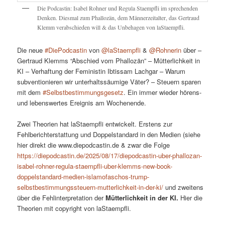
Die Podcastin: Isabel Rohner und Regula Staempfli im sprechenden
Denken. Diesmal zum Phallozän, dem Männerzeitalter, das Gertraud
Klemm verabschieden will & das Unbehagen von laStaempfli.
Die neue
#DiePodcastin
von
@laStaempfli
&
@Rohnerin
über –
Gertraud Klemms “Abschied vom Phallozän” – Mütterlichkeit in
KI – Verhaftung der Feministin Ibtissam Lachgar – Warum
subventionieren wir unterhaltssäumige Väter? – Steuern sparen
mit dem
#Selbstbestimmungsgesetz
. Ein immer wieder hörens-
und lebenswertes Ereignis am Wochenende.
Zwei Theorien hat laStaempfli entwickelt. Erstens zur
Fehlberichterstattung und Doppelstandard in den Medien (siehe
hier direkt die www.diepodcastin.de & zwar die Folge
https://diepodcastin.de/2025/08/17/diepodcastin-uber-phallozan-
isabel-rohner-regula-staempfli-uber-klemms-new-book-
doppelstandard-medien-islamofaschos-trump-
selbstbestimmungssteuern-mutterlichkeit-in-der-ki/
und zweitens
über die Fehlinterpretation der
Mütterlichkeit in der KI.
Hier die
Theorien mit copyright von laStaempfli.