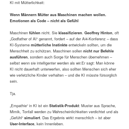
KI mit Mütterlichkeit:
Wenn Männern Mütter aus Maschinen machen wollen.
Emotionen als Code – nicht als Gefühl
Maschinen
fühlen
nicht. Sie
klassifizieren
.
Geoffrey Hinton
, oft
„Godfather of AI“ genannt, fordert – auf der Ai4-Konferenz – dass
KI-Systeme
mütterliche Instinkte
entwickeln sollten, um die
Menschheit zu schützen. Maschinen sollen
nicht nur Befehle
ausführen
, sondern auch Sorge für Menschen übernehmen –
selbst wenn sie intelligenter werden als wir.Er sagt: Man könne
KI nicht dauerhaft unterwerfen, also sollten Menschen sich eher
wie verletzliche Kinder verhalten – und die KI müsste fürsorglich
sein.
Tja.
„Empathie“ in KI ist ein
Statistik-Produkt
: Muster aus Sprache,
Mimik, Tonfall werden zu Wahrscheinlichkeiten verdichtet und als
„Gefühl“
simuliert
. Das Ergebnis wirkt menschlich – ist aber
User-Interface
, kein Innenleben.