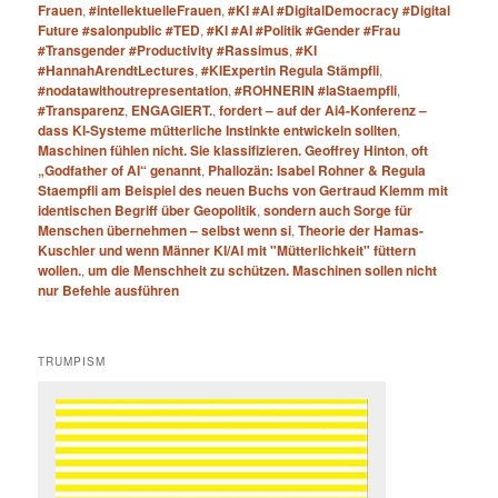
Frauen
,
#intellektuelleFrauen
,
#KI #AI #DigitalDemocracy #Digital
Future #salonpublic #TED
,
#KI #AI #Politik #Gender #Frau
#Transgender #Productivity #Rassimus
,
#KI
#HannahArendtLectures
,
#KIExpertin Regula Stämpfli
,
#nodatawithoutrepresentation
,
#ROHNERIN #laStaempfli
,
#Transparenz
,
ENGAGIERT.
,
fordert – auf der Ai4-Konferenz –
dass KI-Systeme mütterliche Instinkte entwickeln sollten
,
Maschinen fühlen nicht. Sie klassifizieren. Geoffrey Hinton
,
oft
„Godfather of AI“ genannt
,
Phallozän: Isabel Rohner & Regula
Staempfli am Beispiel des neuen Buchs von Gertraud Klemm mit
identischen Begriff über Geopolitik
,
sondern auch Sorge für
Menschen übernehmen – selbst wenn si
,
Theorie der Hamas-
Kuschler und wenn Männer KI/AI mit "Mütterlichkeit" füttern
wollen.
,
um die Menschheit zu schützen. Maschinen sollen nicht
nur Befehle ausführen
TRUMPISM