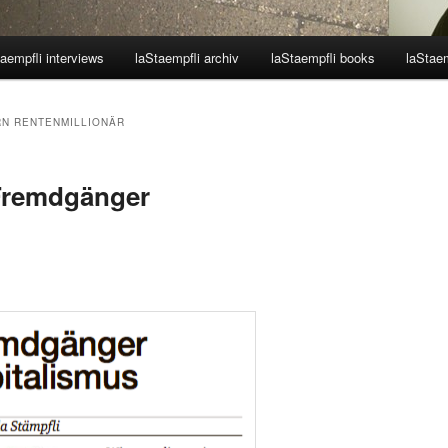
aempfli interviews
laStaempfli archiv
laStaempfli books
laStaem
N RENTENMILLIONÄR
 Fremdgänger