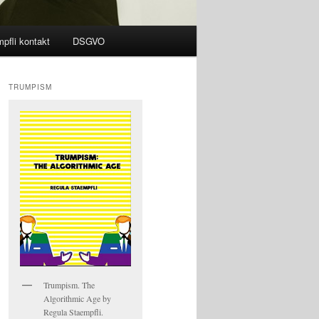
pfli kontakt
DSGVO
TRUMPISM
Trumpism. The
Algorithmic Age by
Regula Staempfli.