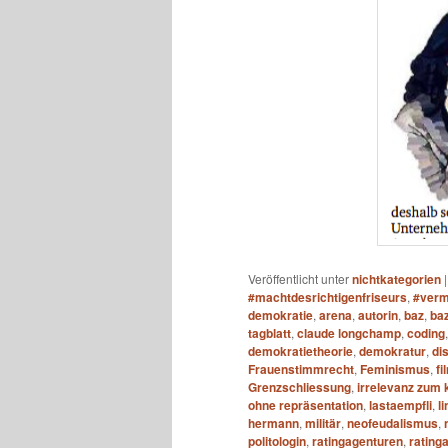
Veröffentlicht unter
nichtkategorien
#machtdesrichtigenfriseurs
,
#verm
demokratie
,
arena
,
autorin
,
baz
,
baz
tagblatt
,
claude longchamp
,
coding
demokratietheorie
,
demokratur
,
di
Frauenstimmrecht
,
Feminismus
,
fi
Grenzschliessung
,
irrelevanz zum 
ohne repräsentation
,
lastaempfli
,
l
hermann
,
militär
,
neofeudalismus
,
politologin
,
ratingagenturen
,
rating