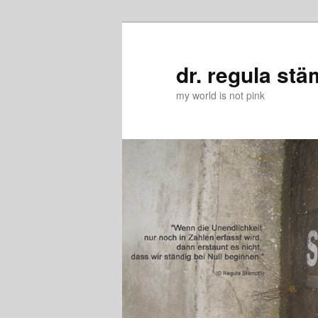
Zum
Zum
primären
sekundären
Inhalt
Inhalt
dr. regula stä
springen
springen
my world is not pink