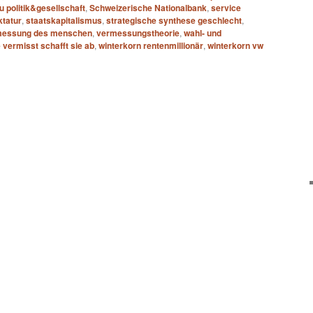
u politik&gesellschaft
,
Schweizerische Nationalbank
,
service
ktatur
,
staatskapitalismus
,
strategische synthese geschlecht
,
messung des menschen
,
vermessungstheorie
,
wahl- und
 vermisst schafft sie ab
,
winterkorn rentenmillionär
,
winterkorn vw