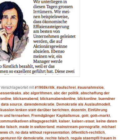
|
Verschlagwortet mit
#1968kritik
,
#aufschrei
,
#ausnahmslos
,
essenleaks
,
abc algorithmen
,
abc der politik
,
abschaffung der
online
,
blickamabend
,
blickamabendonline
,
blickonline
,
buendner
,
data source
,
datendemokratie
,
Demokratie als Auslaufmodell
,
skussion lenken statt darüber berichten
,
dozentin
,
Einführung
lm und fernsehen
,
Fremdgänger Kapitalismus
,
gott
,
gott=markt
,
kommunikativen alltagsgeschäft
,
kaiser
,
kaiser=staat
,
keine daten
inke falsch
,
made in switzerland
,
mainstream-pornografie
,
michael
news ch
,
no data without representation
,
öffentlich-rechtlich
,
agenturen für demokratie
,
rechte falsch
,
regula staempfli frauen in