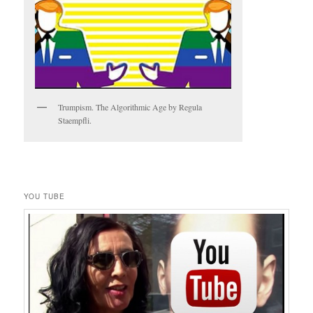
Trumpism. The Algorithmic Age by Regula
Staempfli.
YOU TUBE