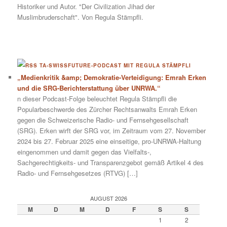
Historiker und Autor. "Der Civilization Jihad der
Muslimbruderschaft". Von Regula Stämpfli.
TA-SWISSFUTURE-PODCAST MIT REGULA STÄMPFLI
„Medienkritik &amp; Demokratie-Verteidigung: Emrah Erken
und die SRG-Berichterstattung über UNRWA.“
n dieser Podcast-Folge beleuchtet Regula Stämpfli die
Popularbeschwerde des Zürcher Rechtsanwalts Emrah Erken
gegen die Schweizerische Radio- und Fernsehgesellschaft
(SRG). Erken wirft der SRG vor, im Zeitraum vom 27. November
2024 bis 27. Februar 2025 eine einseitige, pro-UNRWA-Haltung
eingenommen und damit gegen das Vielfalts-,
Sachgerechtigkeits- und Transparenzgebot gemäß Artikel 4 des
Radio- und Fernsehgesetzes (RTVG) […]
AUGUST 2026
M
D
M
D
F
S
S
1
2