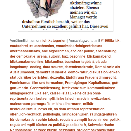
Veröffentlicht unter
nichtkategorien
|
Verschlagwortet mit
#1968kritik
,
#aufschrei
,
#ausnahmslos
,
#machtdesrichtigenfriseurs
,
#vermessenleaks
,
abc algorithmen
,
abc der politik
,
abschaffung
der demokratie
,
arena
,
autorin
,
baz
,
bazonline
,
blickamabend
,
blickamabendonline
,
blickonline
,
buendner tagblatt
,
claude
longchamp
,
coding
,
data source
,
datendemokratie
,
Demokratie als
Auslaufmodell
,
demokratietheorie
,
demokratur
,
diskussion lenken
statt darüber berichten
,
dozentin
,
Einführung Frauenstimmrecht
,
Feminismus
,
film und fernsehen
,
Fremdgänger Kapitalismus
,
gott
,
gott=markt
,
Grenzschliessung
,
irrelevanz zum kommunikativen
alltagsgeschäft
,
kaiser
,
kaiser=staat
,
keine daten ohne
repräsentation
,
lastaempfli
,
linke falsch
,
made in switzerland
,
mainstream-pornografie
,
michael hermann
,
militär
,
neofeudalismus
,
news ch
,
no data without representation
,
öffentlich-rechtlich
,
politologin
,
ratingagenturen
,
ratingagenturen
für demokratie
,
rechte falsch
,
regula staempfli frauen in der politik
,
regula stämpfli bücher zu politik&gesellschaft
,
Schweizerische
Nationalbank
,
service public
,
sexismus
,
srg demoskopidiktatur
,