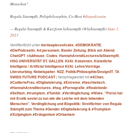
Menschen"
Regula Staempfli, Politphilosophin, Co-Host
#diepodcastin
— Regula Staempfli & Kurzform laStaempfli (@laStaempfli)
June 1,
2023
Veröffentlicht unter
#artisapieceofcake
,
#DEMOKRATIE
,
#DiePodcastin
,
Ad personam
,
Basler Zeitung
,
Blick am Abend
,
ChatGPT
,
clubhouse
,
Codes
,
HannahArendtLectures/laStaempfli
,
HSG UNIVERSITÄT ST. GALLEN
,
KI/AI
,
Kolumnen
,
Künstliche
Intelligenz / Artificial Intelligence KI/AI
,
Lehre/Vorträge
,
Literaturblog
,
Nebelspalter
,
NZZ
,
Politik/Philosophie/Design/IT
,
TA
SWISS FUTURE PODCAST
|
Verschlagwortet mit
#4Chan
,
#CodierteFrau
,
#Digitalsierung
,
#Extreme
,
#faschistisch
,
#HannahArendtlectures
,
#hsg
,
#Pornografie
,
#Reaktionär
,
#Selfism
,
#trumpism
,
#Tumblr
,
#Verdinglichung
,
#Woke
,
"Porno hat
mit Erotik soviel zu tun wie die Leiche mit dem lebenden
Menschen"
,
Verdinglichung und Biopolitik: Streiflichter von Regula
Stämpfli zum Thema #Gender #Digitalisierung & #Trumpism
#XiJipingism #Erdoganism #Orbanism