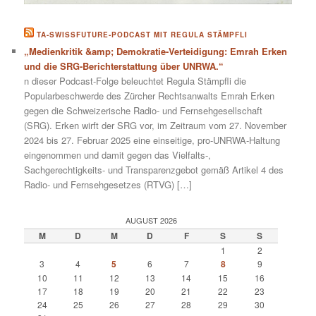
TA-SWISSFUTURE-PODCAST MIT REGULA STÄMPFLI
„Medienkritik &amp; Demokratie-Verteidigung: Emrah Erken
und die SRG-Berichterstattung über UNRWA.“
n dieser Podcast-Folge beleuchtet Regula Stämpfli die
Popularbeschwerde des Zürcher Rechtsanwalts Emrah Erken
gegen die Schweizerische Radio- und Fernsehgesellschaft
(SRG). Erken wirft der SRG vor, im Zeitraum vom 27. November
2024 bis 27. Februar 2025 eine einseitige, pro-UNRWA-Haltung
eingenommen und damit gegen das Vielfalts-,
Sachgerechtigkeits- und Transparenzgebot gemäß Artikel 4 des
Radio- und Fernsehgesetzes (RTVG) […]
AUGUST 2026
M
D
M
D
F
S
S
1
2
3
4
5
6
7
8
9
10
11
12
13
14
15
16
17
18
19
20
21
22
23
24
25
26
27
28
29
30