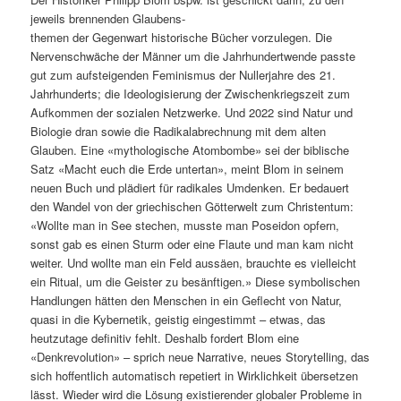
jeweils brennenden Glaubens-
themen der Gegenwart historische Bücher vorzulegen. Die
Nervenschwäche der Männer um die Jahrhundertwende passte
gut zum aufsteigenden Feminismus der Nullerjahre des 21.
Jahrhunderts; die Ideologisierung der Zwischenkriegszeit zum
Aufkommen der sozialen Netzwerke. Und 2022 sind Natur und
Biologie dran sowie die Radikalabrechnung mit dem alten
Glauben. Eine «mythologische Atombombe» sei der biblische
Satz «Macht euch die Erde untertan», meint Blom in seinem
neuen Buch und plädiert für radikales Umdenken. Er bedauert
den Wandel von der griechischen Götterwelt zum Christentum:
«Wollte man in See stechen, musste man Poseidon opfern,
sonst gab es einen Sturm oder eine Flaute und man kam nicht
weiter. Und wollte man ein Feld aussäen, brauchte es vielleicht
ein Ritual, um die Geister zu besänftigen.» Diese symbolischen
Handlungen hätten den Menschen in ein Geflecht von Natur,
quasi in die Kybernetik, geistig eingestimmt – etwas, das
heutzutage definitiv fehlt. Deshalb fordert Blom eine
«Denkrevolution» – sprich neue Narrative, neues Storytelling, das
sich hoffentlich automatisch repetiert in Wirklichkeit übersetzen
lässt. Wieder wird die Lösung existierender globaler Probleme in