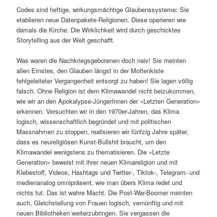
Codes sind heftige, wirkungsmächtige Glaubenssysteme: Sie
etablieren neue Datenpakete-Religionen. Diese operieren wie
damals die Kirche: Die Wirklichkeit wird durch geschicktes
Storytelling aus der Welt geschafft.
Was waren die Nachkriegsgeborenen doch naiv! Sie meinten
allen Ernstes, den Glauben längst in der Mottenkiste
fehlgeleiteter Vergangenheit entsorgt zu haben! Sie lagen völlig
falsch. Ohne Religion ist dem Klimawandel nicht beizukommen,
wie wir an den Apokalypse-JüngerInnen der «Letzten Generation»
erkennen. Versuchten wir in den 1970er-Jahren, das Klima
logisch, wissenschaftlich begründet und mit politischen
Massnahmen zu stoppen, realisieren wir fünfzig Jahre später,
dass es neureligiösen Kunst-Bullshit braucht, um den
Klimawandel wenigstens zu thematisieren. Die «Letzte
Generation» beweist mit ihrer neuen Klimareligion und mit
Klebestoff, Videos, Hashtags und Twitter‑, Tiktok‑, Telegram- und
medienanalog omnipräsent, wie man übers Klima redet und
nichts tut. Das ist wahre Macht. Die Post-War-Boomer meinten
auch, Gleichstellung von Frauen logisch, vernünftig und mit
neuen Bibliotheken weiterzubringen. Sie vergassen die