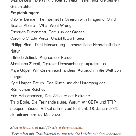
Geschichten.
Empfehlungen:
Gabriel Dance, The Internet Is Overrun with Images of Child
Sexual Abuse – What Went Wrong.
Friedrich Dürrenmatt, Romulus der Grosse.
Caroline Criado-Perez, Unsichtbare Frauen.
Philipp Blom, Die Unterwerfung – menschliche Herrschaft über
Natur.
Elfriede Jelinek, Angabe der Person.
Shoshana Zuboff, Digitaler Überwachungskapitalismus.
Maja Göpel, Wir können auch anders. Aufbruch in die Welt von
morgen.
Kyle Harper, Fatum. Das Klima und der Untergang des
Römischen Reiches.
Eric Hobbesbawm, Das Zeitalter der Extreme.
Thilo Bode, Die Freihandelslüge. Warum wir CETA und TTIP
stoppen müssen.Artikel online veröffentlicht: 18. Januar 2023 –
aktualisiert am 18. Mai 2023
Zitat
@Rohnerin
und für die
@diepodcastin
"Porno hat mit Erotik soviel zu tun wie die Leiche mit dem lebenden