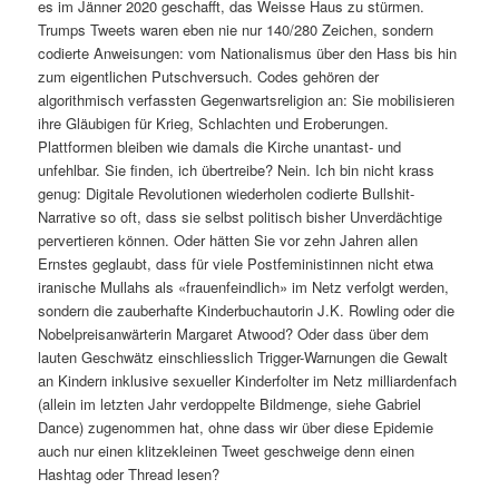
es im Jänner 2020 geschafft, das Weisse Haus zu stürmen.
Trumps Tweets waren eben nie nur 140/280 Zeichen, sondern
codierte Anweisungen: vom Nationalismus über den Hass bis hin
zum eigentlichen Putschversuch. Codes gehören der
algorithmisch verfassten Gegenwartsreligion an: Sie mobilisieren
ihre Gläubigen für Krieg, Schlachten und Eroberungen.
Plattformen bleiben wie damals die Kirche unantast- und
unfehlbar. Sie finden, ich übertreibe? Nein. Ich bin nicht krass
genug: Digitale Revolutionen wiederholen codierte Bullshit-
Narrative so oft, dass sie selbst politisch bisher Unverdächtige
pervertieren können. Oder hätten Sie vor zehn Jahren allen
Ernstes geglaubt, dass für viele Postfeministinnen nicht etwa
iranische Mullahs als «frauenfeindlich» im Netz verfolgt werden,
sondern die zauberhafte Kinderbuchautorin J.K. Rowling oder die
Nobelpreisanwärterin Margaret Atwood? Oder dass über dem
lauten Geschwätz einschliesslich Trigger-Warnungen die Gewalt
an Kindern inklusive sexueller Kinderfolter im Netz milliardenfach
(allein im letzten Jahr verdoppelte Bildmenge, siehe Gabriel
Dance) zugenommen hat, ohne dass wir über diese Epidemie
auch nur einen klitzekleinen Tweet geschweige denn einen
Hashtag oder Thread lesen?