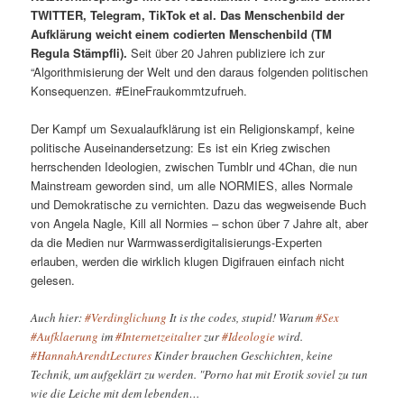
TWITTER, Telegram, TikTok et al. Das Menschenbild der
Aufklärung weicht einem codierten Menschenbild (TM
Regula Stämpfli).
Seit über 20 Jahren publiziere ich zur
“Algorithmisierung der Welt und den daraus folgenden politischen
Konsequenzen. #EineFraukommtzufrueh.
Der Kampf um Sexualaufklärung ist ein Religionskampf, keine
politische Auseinandersetzung: Es ist ein Krieg zwischen
herrschenden Ideologien, zwischen Tumblr und 4Chan, die nun
Mainstream geworden sind, um alle NORMIES, alles Normale
und Demokratische zu vernichten. Dazu das wegweisende Buch
von Angela Nagle, Kill all Normies – schon über 7 Jahre alt, aber
da die Medien nur Warmwasserdigitalisierungs-Experten
erlauben, werden die wirklich klugen Digifrauen einfach nicht
gelesen.
Auch hier:
#Verdinglichung
It is the codes, stupid! Warum
#Sex
#Aufklaerung
im
#Internetzeitalter
zur
#Ideologie
wird.
#HannahArendtLectures
Kinder brauchen Geschichten, keine
Technik, um aufgeklärt zu werden. "Porno hat mit Erotik soviel zu tun
wie die Leiche mit dem lebenden…