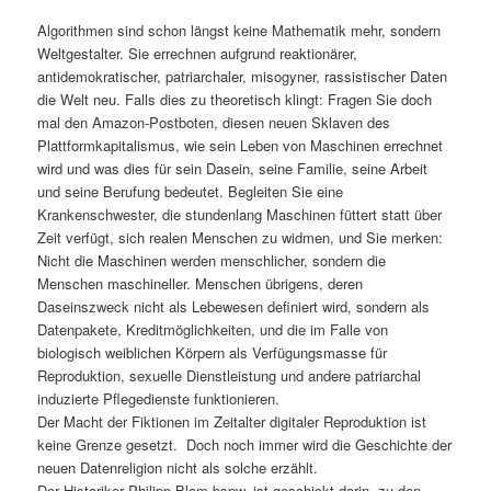
Algorithmen sind schon längst keine Mathematik mehr, sondern
Weltgestalter. Sie errechnen aufgrund reaktionärer,
antidemokratischer, patriarchaler, misogyner, rassistischer Daten
die Welt neu. Falls dies zu theoretisch klingt: Fragen Sie doch
mal den Amazon-Postboten, diesen neuen Sklaven des
Plattformkapitalismus, wie sein Leben von Maschinen errechnet
wird und was dies für sein Dasein, seine Familie, seine Arbeit
und seine Berufung bedeutet. Begleiten Sie eine
Krankenschwester, die stundenlang Maschinen füttert statt über
Zeit verfügt, sich realen Menschen zu widmen, und Sie merken:
Nicht die Maschinen werden menschlicher, sondern die
Menschen maschineller. Menschen übrigens, deren
Daseinszweck nicht als Lebewesen definiert wird, sondern als
Datenpakete, Kreditmöglichkeiten, und die im Falle von
biologisch weiblichen Körpern als Verfügungsmasse für
Reproduktion, sexuelle Dienstleistung und andere patriarchal
induzierte Pflegedienste funktionieren.
Der Macht der Fiktionen im Zeitalter digitaler Reproduktion ist
keine Grenze gesetzt. Doch noch immer wird die Geschichte der
neuen Datenreligion nicht als solche erzählt.
Der Historiker Philipp Blom bspw. ist geschickt darin, zu den