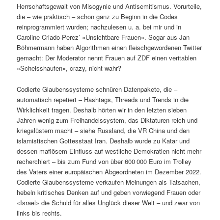
Herrschaftsgewalt von Misogynie und Antisemitismus. Vorurteile,
die – wie praktisch – schon ganz zu Beginn in die Codes
reinprogrammiert wurden; nachzulesen u. a. bei mir und in
Caroline Criado-Perez’ «Unsichtbare Frauen». Sogar aus Jan
Böhmermann haben Algorithmen einen fleischgewordenen Twitter
gemacht: Der Moderator nennt Frauen auf ZDF einen veritablen
«Scheisshaufen», crazy, nicht wahr?
Codierte Glaubenssysteme schnüren Datenpakete, die –
automatisch repetiert – Hashtags, Threads und Trends in die
Wirklichkeit tragen. Deshalb hörten wir in den letzten sieben
Jahren wenig zum Freihandelssystem, das Diktaturen reich und
kriegslüstern macht – siehe Russland, die VR China und den
islamistischen Gottesstaat Iran. Deshalb wurde zu Katar und
dessen mafiösem Einfluss auf westliche Demokratien nicht mehr
recherchiert – bis zum Fund von über 600 000 Euro im Trolley
des Vaters einer europäischen Abgeordneten im Dezember 2022.
Codierte Glaubenssysteme verkaufen Meinungen als Tatsachen,
hebeln kritisches Denken auf und geben vorwiegend Frauen oder
«Israel» die Schuld für alles Unglück dieser Welt – und zwar von
links bis rechts.