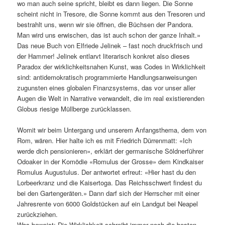
wo man auch seine spricht, bleibt es dann liegen. Die Sonne
scheint nicht in Tresore, die Sonne kommt aus den Tresoren und
bestrahlt uns, wenn wir sie öffnen, die Büchsen der Pandora.
Man wird uns erwischen, das ist auch schon der ganze Inhalt.»
Das neue Buch von Elfriede Jelinek – fast noch druckfrisch und
der Hammer! Jelinek entlarvt literarisch konkret also dieses
Paradox der wirklichkeitsnahen Kunst, was Codes in Wirklichkeit
sind: antidemokratisch programmierte Handlungsanweisungen
zugunsten eines globalen Finanzsystems, das vor unser aller
Augen die Welt in Narrative verwandelt, die im real existierenden
Globus riesige Müllberge zurücklassen.
Womit wir beim Untergang und unserem Anfangsthema, dem von
Rom, wären. Hier halte ich es mit Friedrich Dürrenmatt: «Ich
werde dich pensionieren», erklärt der germanische Söldnerführer
Odoaker in der Komödie «Romulus der Grosse» dem Kindkaiser
Romulus Augustulus. Der antwortet erfreut: «Hier hast du den
Lorbeerkranz und die Kaisertoga. Das Reichsschwert findest du
bei den Gartengeräten.» Dann darf sich der Herrscher mit einer
Jahresrente von 6000 Goldstücken auf ein Landgut bei Neapel
zurückziehen.
Was beweist: Die Wirklichkeit schreibt immer noch die besten