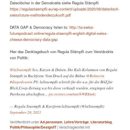
Datenlöcher in der Demokratie siehe Regula Stämpfli
https://regulastaempfli.eu/wp-content/uploads/2020/09/datenloch-
swissfuture-methodenderzukunft.pdf
DATA GAP & Democracy listen to:
http://ta-swiss-
futurepodcast.online/regula-staempfli-english-digital-swiss-
cheese-democracy-data-gap
Hier das Denktagebuch von Regula Stämpfli zum Verständnis
von Politik:
@laStaempfli
Sex, Katzen & Diäten. Die Kult-Kolumnen von Regula
Stämpfli in Buchform: Vom Druck auf die Bühne
@Rohnerin
#diepodcastin
PS: laStaempfli schrieb für die u.a. für die BAZ,für
Blick,Coop-Zeitung u.a bis diese verkauft wurden, eingingen oder
Parrhesia abschafften…
pic.twitter.com/nm3bWBXm4z
— Regula Staempfli & Kurzform laStaempfli (@laStaempfli)
September 20, 2021
Veröffentlicht unter
Ad personam
,
Lehre/Vorträge
,
Literaturblog
,
Politik/Philosophie/Design/IT
|
Verschlagwortet mit