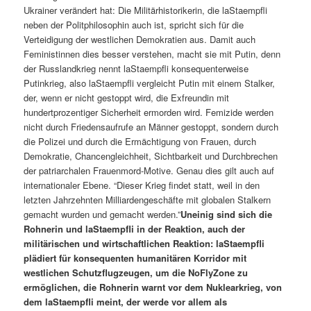
Ukrainer verändert hat: Die Militärhistorikerin, die laStaempfli
neben der Politphilosophin auch ist, spricht sich für die
Verteidigung der westlichen Demokratien aus. Damit auch
Feministinnen dies besser verstehen, macht sie mit Putin, denn
der Russlandkrieg nennt laStaempfli konsequenterweise
Putinkrieg, also laStaempfli vergleicht Putin mit einem Stalker,
der, wenn er nicht gestoppt wird, die Exfreundin mit
hundertprozentiger Sicherheit ermorden wird. Femizide werden
nicht durch Friedensaufrufe an Männer gestoppt, sondern durch
die Polizei und durch die Ermächtigung von Frauen, durch
Demokratie, Chancengleichheit, Sichtbarkeit und Durchbrechen
der patriarchalen Frauenmord-Motive. Genau dies gilt auch auf
internationaler Ebene. “Dieser Krieg findet statt, weil in den
letzten Jahrzehnten Milliardengeschäfte mit globalen Stalkern
gemacht wurden und gemacht werden.”
Uneinig sind sich die
Rohnerin und laStaempfli in der Reaktion, auch der
militärischen und wirtschaftlichen Reaktion: laStaempfli
plädiert für konsequenten humanitären Korridor mit
westlichen Schutzflugzeugen, um die NoFlyZone zu
ermöglichen, die Rohnerin warnt vor dem Nuklearkrieg, von
dem laStaempfli meint, der werde vor allem als