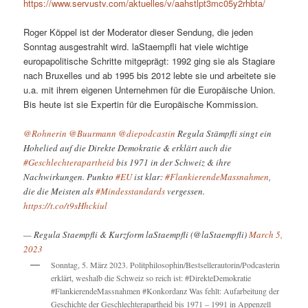
https://www.servustv.com/aktuelles/v/aahstlpt3mc05y2rhbta/
Roger Köppel ist der Moderator dieser Sendung, die jeden
Sonntag ausgestrahlt wird. laStaempfli hat viele wichtige
europapolitische Schritte mitgeprägt: 1992 ging sie als Stagiare
nach Bruxelles und ab 1995 bis 2012 lebte sie und arbeitete sie
u.a. mit ihrem eigenen Unternehmen für die Europäische Union.
Bis heute ist sie Expertin für die Europäische Kommission.
@Rohnerin
@Buurmann
@diepodcastin
Regula Stämpfli singt ein
Hohelied auf die Direkte Demokratie & erklärt auch die
#Geschlechterapartheid
bis 1971 in der Schweiz & ihre
Nachwirkungen. Punkto
#EU
ist klar:
#FlankierendeMassnahmen
,
die die Meisten als
#Mindesstandards
vergessen.
https://t.co/t9sHhckiul
— Regula Staempfli & Kurzform laStaempfli (@laStaempfli)
March 5,
2023
Sonntag, 5. März 2023. Politphilosophin/Bestsellerautorin/Podcasterin
erklärt, weshalb die Schweiz so reich ist: #DirekteDemokratie
#FlankierendeMassnahmen #Konkordanz Was fehlt: Aufarbeitung der
Geschichte der Geschlechterapartheid bis 1971 – 1991 in Appenzell