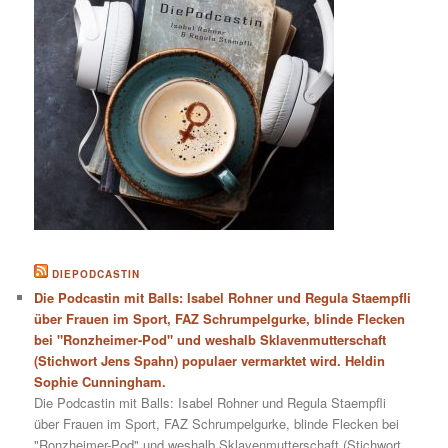
DIEPODCASTIN
Die Podcastin mit Balls: Isabel Rohner und Regula Staempfli
über Frauen im Sport, FAZ Schrumpelgurke, blinde Flecken
bei "Ronzheimer-Pod" und weshalb Sklavenmutterschaft
(Stichwort Jens Spahn) populaer vermarktet wird. Heldin
Sophie Cunningham.
Die Podcastin mit Balls: Isabel Rohner und Regula Staempfli
über Frauen im Sport, FAZ Schrumpelgurke, blinde Flecken bei
"Ronzheimer-Pod" und weshalb Sklavenmutterschaft (Stichwort