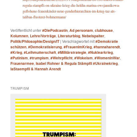
regula-stampfli-on-ukraine-krieg-die-heldin-marina-owsjannikowa-
geflohene-frauenkinder-neue-genderhierarchien-im-krieg-taz-als-
taliban-flusterer-bohmermann/
Veröffentlicht unter
#DiePodcastin
,
Ad personam
,
clubhouse
,
Kolumnen
,
Lehre/Vorträge
,
Literaturblog
,
Nebelspalter
,
Politik/Philosophie/Design/IT
|
Verschlagwortet mit
#Demokratie
schützen
,
#Demokratisierung
,
#FrauenimKrieg
,
#hannaharendt
,
#Krieg
,
#Leihmutterschaft
,
#Militärstrategie
,
#Nuklearkrieg
,
#Putinism
,
#trumpism
,
#Wehrpflicht
,
#Wokeism
,
#WomeninWar
,
Frauenarmee
,
Isabel Rohner & Regula Stämpfli #Ukrainekrieg
,
laStaempfli & Hannah Arendt
TRUMPISM