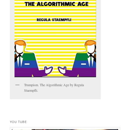
Trumpism. The Algorithmic Age by Regula
Staempfli.
YOU TUBE