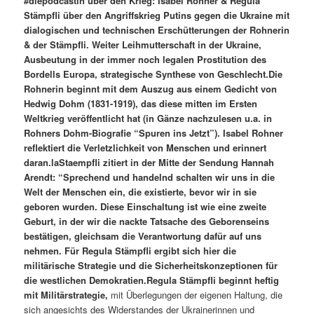
#diepodcastin über den Krieg: Isabel Rohner & Regula
Stämpfli über den Angriffskrieg Putins gegen die Ukraine mit
dialogischen und technischen Erschütterungen der Rohnerin
& der Stämpfli. Weiter Leihmutterschaft in der Ukraine,
Ausbeutung in der immer noch legalen Prostitution des
Bordells Europa, strategische Synthese von Geschlecht.
Die
Rohnerin beginnt mit dem Auszug aus einem Gedicht von
Hedwig Dohm (1831-1919), das diese mitten im Ersten
Weltkrieg veröffentlicht hat (in Gänze nachzulesen u.a. in
Rohners Dohm-Biografie “Spuren ins Jetzt”). Isabel Rohner
reflektiert die Verletzlichkeit von Menschen und erinnert
daran.
laStaempfli zitiert in der Mitte der Sendung Hannah
Arendt: “Sprechend und handelnd schalten wir uns in die
Welt der Menschen ein, die existierte, bevor wir in sie
geboren wurden. Diese Einschaltung ist wie eine zweite
Geburt, in der wir die nackte Tatsache des Geborenseins
bestätigen, gleichsam die Verantwortung dafür auf uns
nehmen. Für Regula Stämpfli ergibt sich hier die
militärische Strategie und die Sicherheitskonzeptionen für
die westlichen Demokratien.
Regula Stämpfli beginnt heftig
mit Militärstrategie,
mit Überlegungen der eigenen Haltung, die
sich angesichts des Widerstandes der Ukrainerinnen und