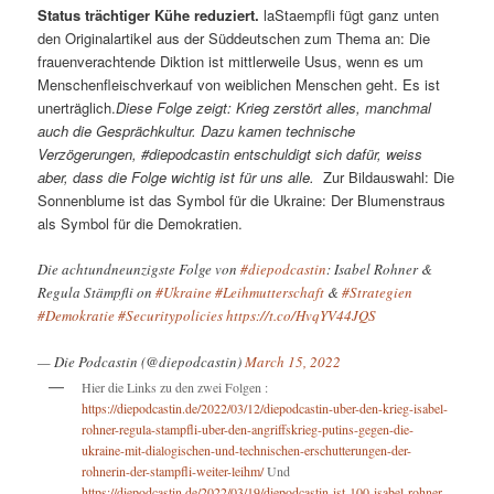
Status trächtiger Kühe reduziert.
laStaempfli fügt ganz unten
den Originalartikel aus der Süddeutschen zum Thema an: Die
frauenverachtende Diktion ist mittlerweile Usus, wenn es um
Menschenfleischverkauf von weiblichen Menschen geht. Es ist
unerträglich.
Diese Folge zeigt: Krieg zerstört alles, manchmal
auch die Gesprächkultur. Dazu kamen technische
Verzögerungen, #diepodcastin entschuldigt sich dafür, weiss
aber, dass die Folge wichtig ist für uns alle.
Zur Bildauswahl: Die
Sonnenblume ist das Symbol für die Ukraine: Der Blumenstraus
als Symbol für die Demokratien.
Die achtundneunzigste Folge von
#diepodcastin
: Isabel Rohner &
Regula Stämpfli on
#Ukraine
#Leihmutterschaft
&
#Strategien
#Demokratie
#Securitypolicies
https://t.co/HvqYV44JQS
— Die Podcastin (@diepodcastin)
March 15, 2022
Hier die Links zu den zwei Folgen :
https://diepodcastin.de/2022/03/12/diepodcastin-uber-den-krieg-isabel-
rohner-regula-stampfli-uber-den-angriffskrieg-putins-gegen-die-
ukraine-mit-dialogischen-und-technischen-erschutterungen-der-
rohnerin-der-stampfli-weiter-leihm/
Und
https://diepodcastin.de/2022/03/19/diepodcastin-ist-100-isabel-rohner-