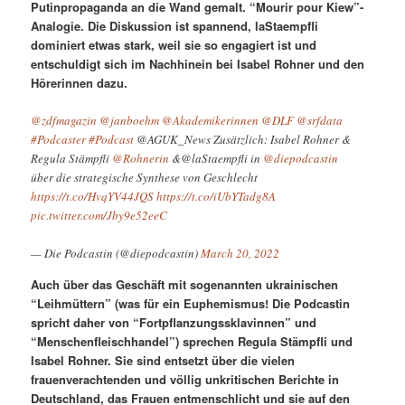
Putinpropaganda an die Wand gemalt. “Mourir pour Kiew”-
Analogie. Die Diskussion ist spannend, laStaempfli
dominiert etwas stark, weil sie so engagiert ist und
entschuldigt sich im Nachhinein bei Isabel Rohner und den
Hörerinnen dazu.
@zdfmagazin
@janboehm
@Akademikerinnen
@DLF
@srfdata
#Podcaster
#Podcast
@AGUK_News Zusätzlich: Isabel Rohner &
Regula Stämpfli
@Rohnerin
&@laStaempfli in
@diepodcastin
über die strategische Synthese von Geschlecht
https://t.co/HvqYV44JQS
https://t.co/iUbYTadg8A
pic.twitter.com/Jby9e52eeC
— Die Podcastin (@diepodcastin)
March 20, 2022
Auch über das Geschäft mit sogenannten ukrainischen
“Leihmüttern” (was für ein Euphemismus! Die Podcastin
spricht daher von “Fortpflanzungssklavinnen” und
“Menschenfleischhandel”) sprechen Regula Stämpfli und
Isabel Rohner. Sie sind entsetzt über die vielen
frauenverachtenden und völlig unkritischen Berichte in
Deutschland, das Frauen entmenschlicht und sie auf den