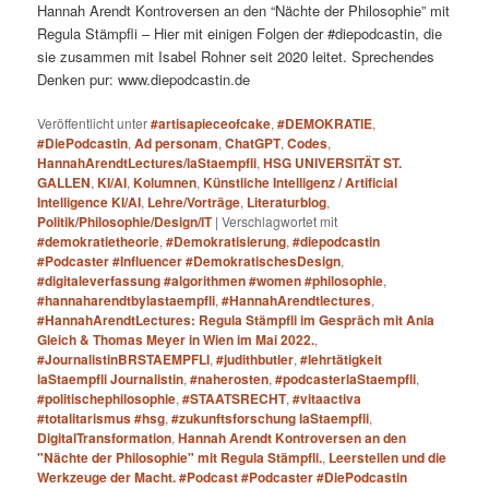
Hannah Arendt Kontroversen an den “Nächte der Philosophie” mit
Regula Stämpfli – Hier mit einigen Folgen der #diepodcastin, die
sie zusammen mit Isabel Rohner seit 2020 leitet. Sprechendes
Denken pur: www.diepodcastin.de
Veröffentlicht unter
#artisapieceofcake
,
#DEMOKRATIE
,
#DiePodcastin
,
Ad personam
,
ChatGPT
,
Codes
,
HannahArendtLectures/laStaempfli
,
HSG UNIVERSITÄT ST.
GALLEN
,
KI/AI
,
Kolumnen
,
Künstliche Intelligenz / Artificial
Intelligence KI/AI
,
Lehre/Vorträge
,
Literaturblog
,
Politik/Philosophie/Design/IT
|
Verschlagwortet mit
#demokratietheorie
,
#Demokratisierung
,
#diepodcastin
#Podcaster #Influencer #DemokratischesDesign
,
#digitaleverfassung #algorithmen #women #philosophie
,
#hannaharendtbylastaempfli
,
#HannahArendtlectures
,
#HannahArendtLectures: Regula Stämpfli im Gespräch mit Ania
Gleich & Thomas Meyer in Wien im Mai 2022.
,
#JournalistinBRSTAEMPFLI
,
#judithbutler
,
#lehrtätigkeit
laStaempfli Journalistin
,
#naherosten
,
#podcasterlaStaempfli
,
#politischephilosophie
,
#STAATSRECHT
,
#vitaactiva
#totalitarismus #hsg
,
#zukunftsforschung laStaempfli
,
DigitalTransformation
,
Hannah Arendt Kontroversen an den
"Nächte der Philosophie" mit Regula Stämpfli.
,
Leerstellen und die
Werkzeuge der Macht. #Podcast #Podcaster #DiePodcastin