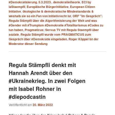
#Demokratisierung
,
5.3.2023.
,
demokratietheorie
,
ECI by
laStaempfli
,
Europäische Bürgerinitiative
,
European Citizen
Initiative
,
ökologische & demokratische Mindestandards &
weshalb sie so ein Fan von Initiativrecht ist
,
ORF "Im Gespräch":
Regula Stämpfli über die Algorithmisierung der Welt und was
#Gender mit #Trumpism #Demokratie #Totalitarismus #Codes zu
tun haben
,
Pragmaticus: Servus TV mit Regula Staempfli über
soziale
,
Regula Stämpfli wurde vom PRAGMATICUS zum
Gespräch über #Demokratie eingeladen. Roger Köppel ist der
Moderator dieser Sendung
Regula Stämpfli denkt mit
Hannah Arendt über den
#Ukrainekrieg. In zwei Folgen
mit Isabel Rohner in
#diepodcastin
Veröffentlicht am
20. März 2022