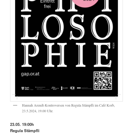
Hannah Arendt-Kontroversen von Regula Stämpfli im Café Korb,
23.5.2024, 19.00 Uhr.
23.05. 19:00h
Regula Stämpfli