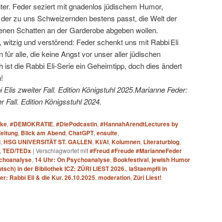
er. Feder seziert mit gnadenlos jüdischem Humor,
, der zu uns Schweizernden bestens passt, die Welt der
genen Schatten an der Garderobe abgeben wollen.
, witzig und verstörend: Feder schenkt uns mit Rabbi Eli
 für alle, die keine Angst vor unser aller jüdischen
ist die Rabbi Eli-Serie ein Geheimtipp, doch dies ändert
!
 Elis zweiter Fall. Edition Königstuhl 2025.Marianne Feder:
 Fall. Edition Königsstuhl 2024.
ake
,
#DEMOKRATIE
,
#DiePodcastin
,
#HannahArendtLectures by
Zeitung
,
Blick am Abend
,
ChatGPT
,
ensuite
,
i
,
HSG UNIVERSITÄT ST. GALLEN
,
KI/AI
,
Kolumnen
,
Literaturblog
,
,
TED/TEDx
|
Verschlagwortet mit
#Freud #Freude #MarianneFeder
ychoanalyse
,
14 Uhr: On Psychoanalyse
,
Bookfestival
,
jewish Humor
tsch) in der Bibliothek ICZ: ZÜRI LIEST 2026.
,
laStaempfli in
r: Rabbi Eli & die Kur. 26.10.2025
,
moderation
,
Züri Liest!