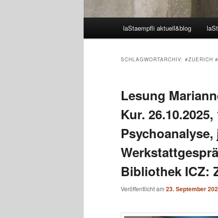
Hauptmenü
laStaempfli aktuell&blog
laSt
SCHLAGWORTARCHIV:
#ZUERICH 
Lesung Marianne
Kur. 26.10.2025,
Psychoanalyse, 
Werkstattgesprä
Bibliothek ICZ:
Veröffentlicht am
23. September 20