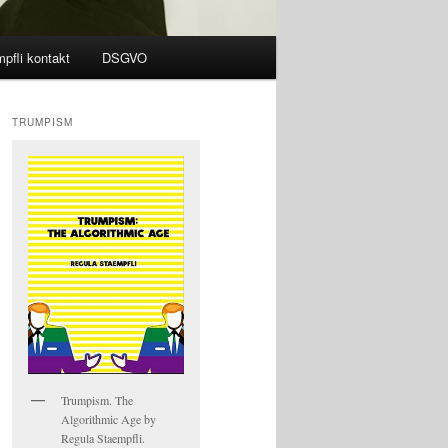
pfli kontakt
DSGVO
TRUMPISM
Trumpism. The
Algorithmic Age by
Regula Staempfli.