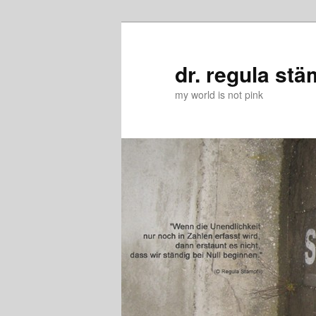
Zum
Zum
primären
sekundären
Inhalt
Inhalt
dr. regula stä
springen
springen
my world is not pink