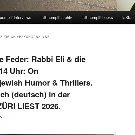
aempfli interviews
laStaempfli archiv
laStaempfli books
laStaem
#ZUREICH #PSYCHOANALYSE
 Feder: Rabbi Eli & die
 14 Uhr: On
jewish Humor & Thrillers.
ch (deutsch) in der
 ZÜRI LIEST 2026.
25