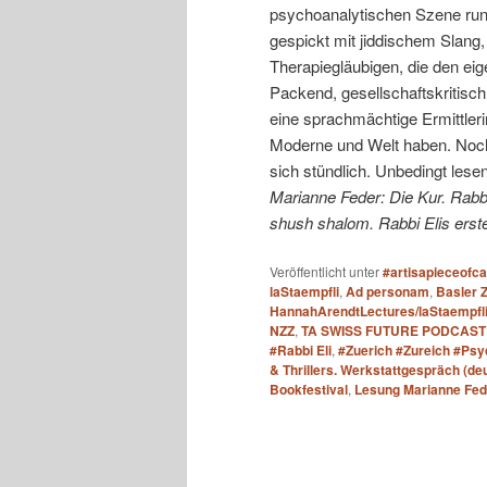
psychoanalytischen Szene runt
gespickt mit jiddischem Slang
Therapiegläubigen, die den ei
Packend, gesellschaftskritisch
eine sprachmächtige Ermittlerin
Moderne und Welt haben. Noch 
sich stündlich. Unbedingt lesen
Marianne Feder: Die Kur. Rabbi
shush shalom. Rabbi Elis erster
Veröffentlicht unter
#artisapieceofc
laStaempfli
,
Ad personam
,
Basler 
HannahArendtLectures/laStaempfl
NZZ
,
TA SWISS FUTURE PODCAST
#Rabbi Eli
,
#Zuerich #Zureich #Ps
& Thrillers. Werkstattgespräch (deu
Bookfestival
,
Lesung Marianne Fede