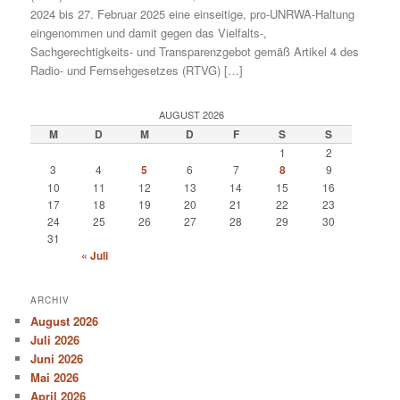
2024 bis 27. Februar 2025 eine einseitige, pro-UNRWA-Haltung
eingenommen und damit gegen das Vielfalts-,
Sachgerechtigkeits- und Transparenzgebot gemäß Artikel 4 des
Radio- und Fernsehgesetzes (RTVG) […]
AUGUST 2026
M
D
M
D
F
S
S
1
2
3
4
5
6
7
8
9
10
11
12
13
14
15
16
17
18
19
20
21
22
23
24
25
26
27
28
29
30
31
« Juli
ARCHIV
August 2026
Juli 2026
Juni 2026
Mai 2026
April 2026