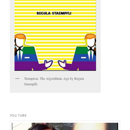
Trumpism. The Algorithmic Age by Regula
Staempfli.
YOU TUBE