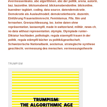
#vermessenleaks
,
abc algorithmen
,
abc der politik
,
arena
,
autorin
,
baz
,
bazonline
,
blickamabend
,
blickamabendonline
,
blickonline
,
buendner tagblatt
,
coding
,
data source
,
datendemokratie
,
Demokratie als Auslaufmodell
,
demokratietheorie
,
dozentin
,
Einführung Frauenstimmrecht
,
Feminismus
,
Fifa
,
film und
fernsehen
,
Grenzschliessung
,
ioc
,
keine daten ohne
repräsentation
,
lastaempfli
,
made in switzerland
,
militär
,
news ch
,
no data without representation
,
olympia
,
Olympiade runter-
Diktatur hochladen
,
politologin
,
regula staempfli frauen in der
politik
,
regula stämpfli bücher zu politik&gesellschaft
,
Schweizerische Nationalbank
,
sexismus
,
strategische synthese
geschlecht
,
vermessung des menschen
,
vermessungstheorie
TRUMPISM