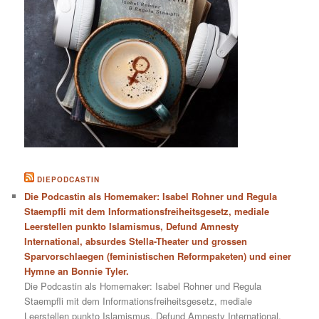
DIEPODCASTIN
Die Podcastin als Homemaker: Isabel Rohner und Regula
Staempfli mit dem Informationsfreiheitsgesetz, mediale
Leerstellen punkto Islamismus, Defund Amnesty
International, absurdes Stella-Theater und grossen
Sparvorschlaegen (feministischen Reformpaketen) und einer
Hymne an Bonnie Tyler.
Die Podcastin als Homemaker: Isabel Rohner und Regula
Staempfli mit dem Informationsfreiheitsgesetz, mediale
Leerstellen punkto Islamismus, Defund Amnesty International,