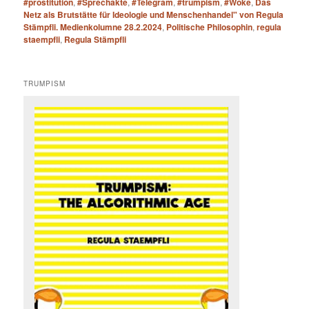
#prostitution
,
#Sprechakte
,
#Telegram
,
#trumpism
,
#Woke
,
Das
Netz als Brutstätte für Ideologie und Menschenhandel" von Regula
Stämpfli. Medienkolumne 28.2.2024
,
Politische Philosophin
,
regula
staempfli
,
Regula Stämpfli
TRUMPISM