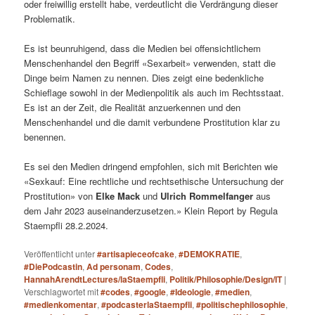
oder freiwillig erstellt habe, verdeutlicht die Verdrängung dieser
Problematik.
Es ist beunruhigend, dass die Medien bei offensichtlichem
Menschenhandel den Begriff «Sexarbeit» verwenden, statt die
Dinge beim Namen zu nennen. Dies zeigt eine bedenkliche
Schieflage sowohl in der Medienpolitik als auch im Rechtsstaat.
Es ist an der Zeit, die Realität anzuerkennen und den
Menschenhandel und die damit verbundene Prostitution klar zu
benennen.
Es sei den Medien dringend empfohlen, sich mit Berichten wie
«Sexkauf: Eine rechtliche und rechtsethische Untersuchung der
Prostitution» von
Elke Mack
und
Ulrich Rommelfanger
aus
dem Jahr 2023 auseinanderzusetzen.» Klein Report by Regula
Staempfli 28.2.2024.
Veröffentlicht unter
#artisapieceofcake
,
#DEMOKRATIE
,
#DiePodcastin
,
Ad personam
,
Codes
,
HannahArendtLectures/laStaempfli
,
Politik/Philosophie/Design/IT
|
Verschlagwortet mit
#codes
,
#google
,
#Ideologie
,
#medien
,
#medienkomentar
,
#podcasterlaStaempfli
,
#politischephilosophie
,