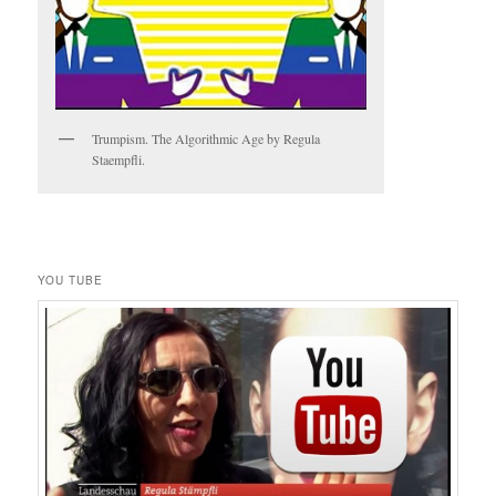
Trumpism. The Algorithmic Age by Regula
Staempfli.
YOU TUBE