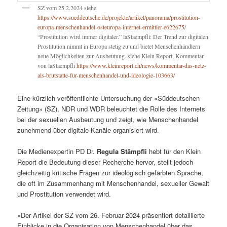
SZ vom 25.2.2024 siehe
https://www.sueddeutsche.de/projekte/artikel/panorama/prostitution-
europa-menschenhandel-osteuropa-internet-ermittler-e622675
/
“Prostitution wird immer digitaler.” laStaempfli: Der Trend zur digitalen
Prostitution nimmt in Europa stetig zu und bietet Menschenhändlern
neue Möglichkeiten zur Ausbeutung. siehe Klein Report, Kommentar
von laStaempfli
https://www.kleinreport.ch/news/kommentar-das-netz-
als-brutstatte-fur-menschenhandel-und-ideologie-103663/
Eine kürzlich veröffentlichte Untersuchung der «Süddeutschen
Zeitung» (SZ), NDR und WDR beleuchtet die Rolle des Internets
bei der sexuellen Ausbeutung und zeigt, wie Menschenhandel
zunehmend über digitale Kanäle organisiert wird.
Die Medienexpertin PD Dr.
Regula Stämpfli
hebt für den Klein
Report die Bedeutung dieser Recherche hervor, stellt jedoch
gleichzeitig kritische Fragen zur ideologisch gefärbten Sprache,
die oft im Zusammenhang mit Menschenhandel, sexueller Gewalt
und Prostitution verwendet wird.
«Der Artikel der SZ vom 26. Februar 2024 präsentiert detaillierte
Einblicke in die Organisation von Menschenhandel über das