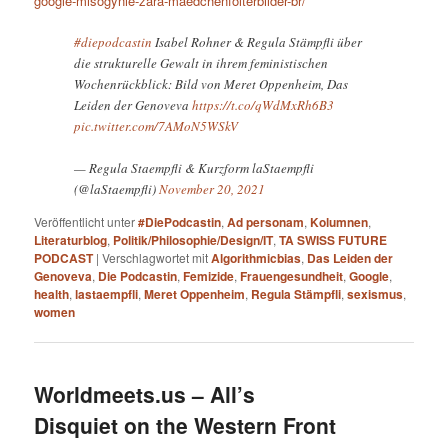
google-misogynie-zara-maedchenfolterbilder-br/
#diepodcastin
Isabel Rohner & Regula Stämpfli über
die strukturelle Gewalt in ihrem feministischen
Wochenrückblick: Bild von Meret Oppenheim, Das
Leiden der Genoveva
https://t.co/qWdMxRh6B3
pic.twitter.com/7AMoN5WSkV
— Regula Staempfli & Kurzform laStaempfli
(@laStaempfli)
November 20, 2021
Veröffentlicht unter
#DiePodcastin
,
Ad personam
,
Kolumnen
,
Literaturblog
,
Politik/Philosophie/Design/IT
,
TA SWISS FUTURE
PODCAST
|
Verschlagwortet mit
Algorithmicbias
,
Das Leiden der
Genoveva
,
Die Podcastin
,
Femizide
,
Frauengesundheit
,
Google
,
health
,
lastaempfli
,
Meret Oppenheim
,
Regula Stämpfli
,
sexismus
,
women
Worldmeets.us – All’s
Disquiet on the Western Front