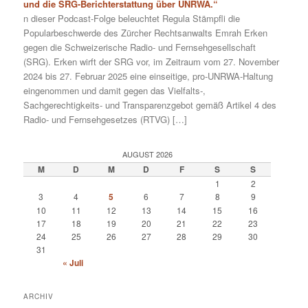
und die SRG-Berichterstattung über UNRWA.“
n dieser Podcast-Folge beleuchtet Regula Stämpfli die
Popularbeschwerde des Zürcher Rechtsanwalts Emrah Erken
gegen die Schweizerische Radio- und Fernsehgesellschaft
(SRG). Erken wirft der SRG vor, im Zeitraum vom 27. November
2024 bis 27. Februar 2025 eine einseitige, pro-UNRWA-Haltung
eingenommen und damit gegen das Vielfalts-,
Sachgerechtigkeits- und Transparenzgebot gemäß Artikel 4 des
Radio- und Fernsehgesetzes (RTVG) […]
AUGUST 2026
M
D
M
D
F
S
S
1
2
3
4
5
6
7
8
9
10
11
12
13
14
15
16
17
18
19
20
21
22
23
24
25
26
27
28
29
30
31
« Juli
ARCHIV