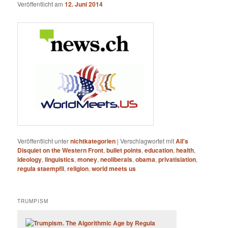
Veröffentlicht am
12. Juni 2014
Veröffentlicht unter
nichtkategorien
|
Verschlagwortet mit
All's
Disquiet on the Western Front
,
bullet points
,
education
,
health
,
ideology
,
linguistics
,
money
,
neoliberals
,
obama
,
privatisiation
,
regula staempfli
,
religion
,
world meets us
TRUMPISM