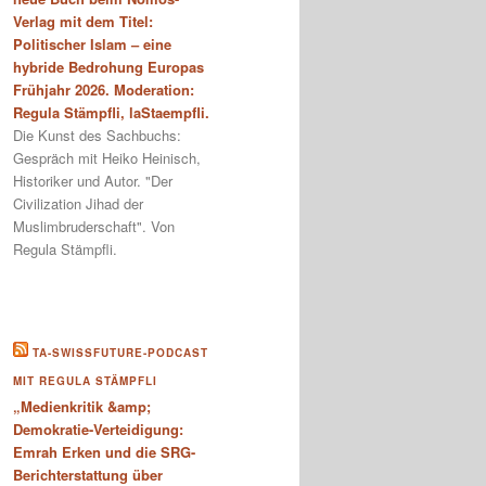
Verlag mit dem Titel:
Politischer Islam – eine
hybride Bedrohung Europas
Frühjahr 2026. Moderation:
Regula Stämpfli, laStaempfli.
Die Kunst des Sachbuchs:
Gespräch mit Heiko Heinisch,
Historiker und Autor. "Der
Civilization Jihad der
Muslimbruderschaft". Von
Regula Stämpfli.
TA-SWISSFUTURE-PODCAST
MIT REGULA STÄMPFLI
„Medienkritik &amp;
Demokratie-Verteidigung:
Emrah Erken und die SRG-
Berichterstattung über