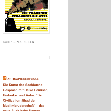
SCHLAGENDE ZEILEN
ARTISAPIECEOFCAKE
Die Kunst des Sachbuchs:
Gespräch mit Heiko Heinisch,
Historiker und Autor. "Der
Civilization Jihad der
Muslimbruderschaft" – das
neue Buch beim Nomos-