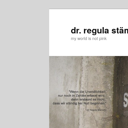
Zum
Zum
primären
sekundären
Inhalt
Inhalt
dr. regula stä
springen
springen
my world is not pink