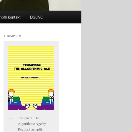
pfli kontakt
DSGVO
TRUMPISM
Trumpism. The
Algorithmic Age by
Regula Staempfli.