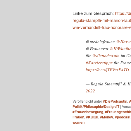
Linke zum Gespräch:
https://
regula-stampfli-mit-marion-la
wie-verhandelt-frau-honorare-w
@medeinfrauen
@Harva
@Frauenrat
@IPWunibe
für
@diepodcastin
im Ge
#Karrieretipps
für Frau
https://t.co/jTEVssE4TD
— Regula Staempfli & K
2022
Veröffentlicht unter
#DiePodcastin
,
A
Politik/Philosophie/Design/IT
|
Versc
#Frauenbewegung
,
#Frauengeschi
Frauen
,
#Kultur
,
#Money
,
#podcast
women