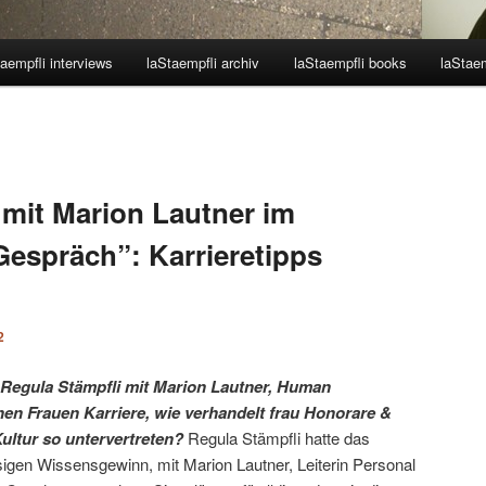
aempfli interviews
laStaempfli archiv
laStaempfli books
laStaem
 mit Marion Lautner im
Gespräch”: Karrieretipps
2
 Regula Stämpfli mit Marion Lautner, Human
n Frauen Karriere, wie verhandelt frau Honorare &
ultur so untervertreten?
Regula Stämpfli hatte das
igen Wissensgewinn, mit Marion Lautner, Leiterin Personal