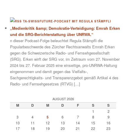
TA-SWISSFUTURE-PODCAST MIT REGULA STÄMPFLI
„Medienkritik &amp; Demokratie-Verteidigung: Emrah Erken
und die SRG-Berichterstattung über UNRWA.“
n dieser Podcast-Folge beleuchtet Regula Stämpfli die
Popularbeschwerde des Zürcher Rechtsanwalts Emrah Erken
gegen die Schweizerische Radio- und Fernsehgesellschaft
(SRG). Erken wirft der SRG vor, im Zeitraum vom 27. November
2024 bis 27. Februar 2025 eine einseitige, pro-UNRWA-Haltung
eingenommen und damit gegen das Vielfalts-,
Sachgerechtigkeits- und Transparenzgebot gemäß Artikel 4 des
Radio- und Fernsehgesetzes (RTVG) […]
AUGUST 2026
M
D
M
D
F
S
S
1
2
3
4
5
6
7
8
9
10
11
12
13
14
15
16
17
18
19
20
21
22
23