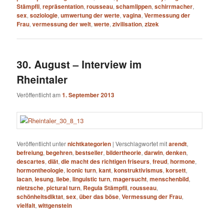
Stämpfli
,
repräsentation
,
rousseau
,
schamlippen
,
schirrmacher
,
sex
,
soziologie
,
umwertung der werte
,
vagina
,
Vermessung der
Frau
,
vermessung der welt
,
werte
,
zivilisation
,
zizek
30. August – Interview im
Rheintaler
Veröffentlicht am
1. September 2013
Veröffentlicht unter
nichtkategorien
|
Verschlagwortet mit
arendt
,
befreiung
,
begehren
,
bestseller
,
bildertheorie
,
darwin
,
denken
,
descartes
,
diät
,
die macht des richtigen friseurs
,
freud
,
hormone
,
hormontheologie
,
iconic turn
,
kant
,
konstruktivismus
,
korsett
,
lacan
,
lesung
,
liebe
,
linguistic turn
,
magersucht
,
menschenbild
,
nietzsche
,
pictural turn
,
Regula Stämpfli
,
rousseau
,
schönheitsdiktat
,
sex
,
über das böse
,
Vermessung der Frau
,
vielfalt
,
wittgenstein