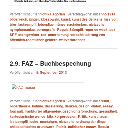
Veröffentlicht unter
nichtkategorien
|
Verschlagwortet mit
anno 1914
,
bilderreich
,
jünger
,
klossowski
,
kunst
,
kunst des denkens
,
lars von
trier
,
lastaempfli
,
lebendige münze
,
nachdenken
,
nietzsche
,
nymphomaniac
,
pornografie
,
Regula Stämpfli
,
roger de weck
,
sex
,
SRF
,
stahlgewitter
,
tod
,
unterhaltung
,
verschleuderung von
öffentlich-rechtlichen geldern
,
weltverlorenheit
2.9. FAZ – Buchbespechung
Veröffentlicht am
5. September 2013
Veröffentlicht unter
nichtkategorien
|
Verschlagwortet mit
arendt
,
bildertheorie
,
böhme
,
darstellung
,
denken
,
design
,
diäten
,
essay
,
foucault
,
frankfurter allgemeine
,
geschichtsforschung
,
gesundheit
,
kartesianische wende
,
kilo
,
körperdesign
,
Kritik
,
kunst
,
lacan
,
lastaempfli
,
locke
,
montaigne
,
nietzsche
,
ordnung der dinge
,
philosophisches grundwerk
,
Politik
,
politischer essay
,
Regula