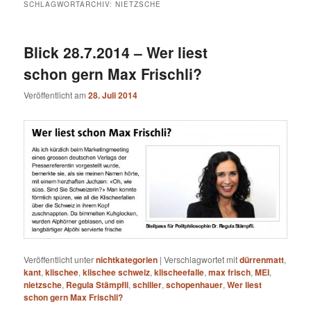
SCHLAGWORTARCHIV:
NIETZSCHE
Blick 28.7.2014 – Wer liest
schon gern Max Frischli?
Veröffentlicht am
28. Juli 2014
Veröffentlicht unter
nichtkategorien
|
Verschlagwortet mit
dürrenmatt
,
kant
,
klischee
,
klischee schweiz
,
klischeefalle
,
max frisch
,
MEI
,
nietzsche
,
Regula Stämpfli
,
schiller
,
schopenhauer
,
Wer liest
schon gern Max Frischli?