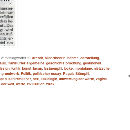
|
Verschlagwortet mit
arendt
,
bildertheorie
,
böhme
,
darstellung
,
ault
,
frankfurter allgemeine
,
geschichtsforschung
,
gesundheit
,
design
,
Kritik
,
kunst
,
lacan
,
lastaempfli
,
locke
,
montaigne
,
nietzsche
,
s grundwerk
,
Politik
,
politischer essay
,
Regula Stämpfli
,
ppen
,
schirrmacher
,
sex
,
soziologie
,
umwertung der werte
,
vagina
,
der welt
,
werte
,
zivilisation
,
zizek