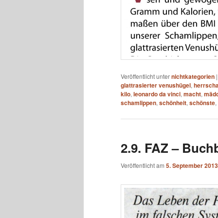
Veröffentlicht unter
nichtkategorien
glattrasierter venushügel
,
herrscha
kilo
,
leonardo da vinci
,
macht
,
mäd
schamlippen
,
schönheit
,
schönste
,
2.9. FAZ – Buc
Veröffentlicht am
5. September 2013