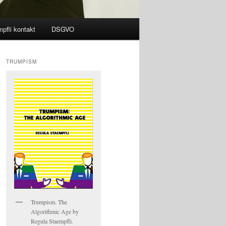
pfli kontakt
DSGVO
TRUMPISM
Trumpism. The
Algorithmic Age by
Regula Staempfli.