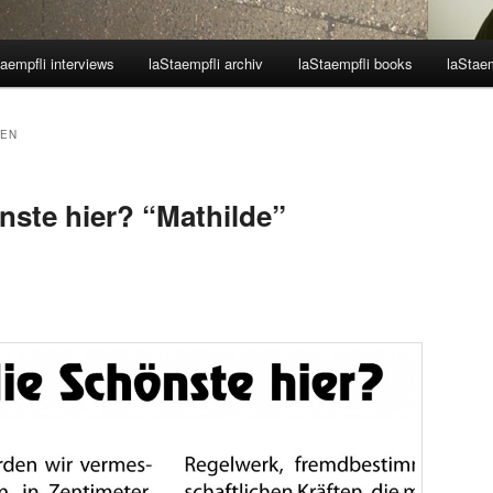
aempfli interviews
laStaempfli archiv
laStaempfli books
laStaem
PEN
nste hier? “Mathilde”