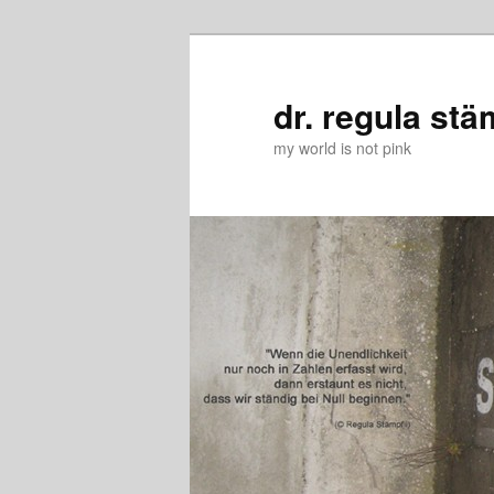
Zum
Zum
primären
sekundären
Inhalt
Inhalt
dr. regula stä
springen
springen
my world is not pink