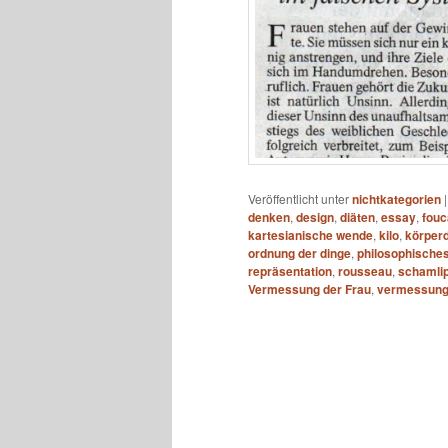
Veröffentlicht unter
nichtkategorien
denken
,
design
,
diäten
,
essay
,
fouc
kartesianische wende
,
kilo
,
körper
ordnung der dinge
,
philosophische
repräsentation
,
rousseau
,
schamli
Vermessung der Frau
,
vermessung 