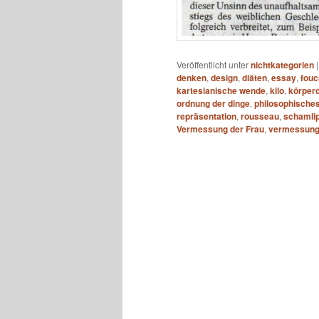
Veröffentlicht unter
nichtkategorien
denken
,
design
,
diäten
,
essay
,
fouc
kartesianische wende
,
kilo
,
körper
ordnung der dinge
,
philosophische
repräsentation
,
rousseau
,
schamli
Vermessung der Frau
,
vermessung 