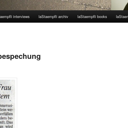
aempfli interviews
laStaempfli archiv
laStaempfli books
laStaem
E
hbespechung