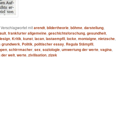
|
Verschlagwortet mit
arendt
,
bildertheorie
,
böhme
,
darstellung
,
ault
,
frankfurter allgemeine
,
geschichtsforschung
,
gesundheit
,
design
,
Kritik
,
kunst
,
lacan
,
lastaempfli
,
locke
,
montaigne
,
nietzsche
,
s grundwerk
,
Politik
,
politischer essay
,
Regula Stämpfli
,
ppen
,
schirrmacher
,
sex
,
soziologie
,
umwertung der werte
,
vagina
,
der welt
,
werte
,
zivilisation
,
zizek