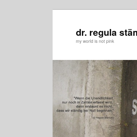
Zum
Zum
primären
sekundären
Inhalt
Inhalt
dr. regula stä
springen
springen
my world is not pink