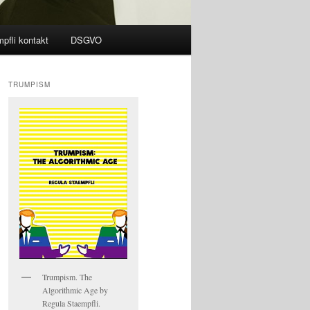
pfli kontakt
DSGVO
TRUMPISM
Trumpism. The
Algorithmic Age by
Regula Staempfli.