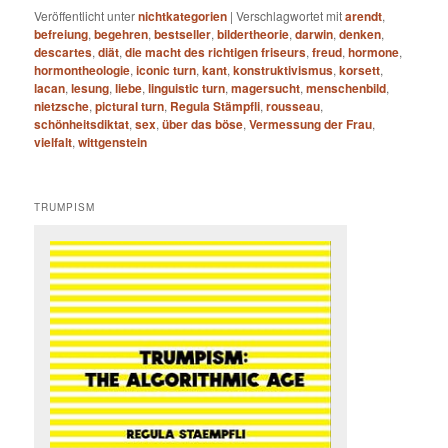
Veröffentlicht unter
nichtkategorien
|
Verschlagwortet mit
arendt
,
befreiung
,
begehren
,
bestseller
,
bildertheorie
,
darwin
,
denken
,
descartes
,
diät
,
die macht des richtigen friseurs
,
freud
,
hormone
,
hormontheologie
,
iconic turn
,
kant
,
konstruktivismus
,
korsett
,
lacan
,
lesung
,
liebe
,
linguistic turn
,
magersucht
,
menschenbild
,
nietzsche
,
pictural turn
,
Regula Stämpfli
,
rousseau
,
schönheitsdiktat
,
sex
,
über das böse
,
Vermessung der Frau
,
vielfalt
,
wittgenstein
TRUMPISM