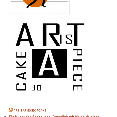
ARTISAPIECEOFCAKE
Die Kunst des Sachbuchs: Gespräch mit Heiko Heinisch,