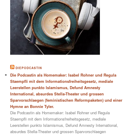
DIEPODCASTIN
Die Podcastin als Homemaker: Isabel Rohner und Regula
Staempfli mit dem Informationsfreiheitsgesetz, mediale
Leerstellen punkto Islamismus, Defund Amnesty
International, absurdes Stella-Theater und grossen
Sparvorschlaegen (feministischen Reformpaketen) und einer
Hymne an Bonnie Tyler.
Die Podcastin als Homemaker: Isabel Rohner und Regula
Staempfli mit dem Informationsfreiheitsgesetz, mediale
Leerstellen punkto Islamismus, Defund Amnesty International,
absurdes Stella-Theater und grossen Sparvorschlaegen