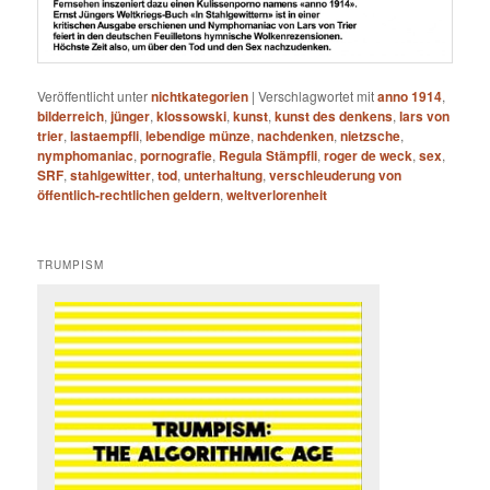
Veröffentlicht unter
nichtkategorien
|
Verschlagwortet mit
anno 1914
,
bilderreich
,
jünger
,
klossowski
,
kunst
,
kunst des denkens
,
lars von
trier
,
lastaempfli
,
lebendige münze
,
nachdenken
,
nietzsche
,
nymphomaniac
,
pornografie
,
Regula Stämpfli
,
roger de weck
,
sex
,
SRF
,
stahlgewitter
,
tod
,
unterhaltung
,
verschleuderung von
öffentlich-rechtlichen geldern
,
weltverlorenheit
TRUMPISM