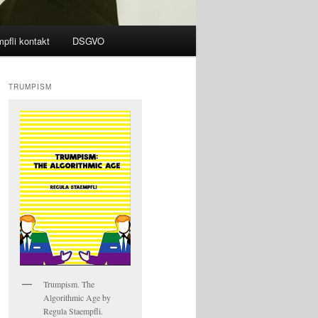
pfli kontakt
DSGVO
TRUMPISM
Trumpism. The
Algorithmic Age by
Regula Staempfli.