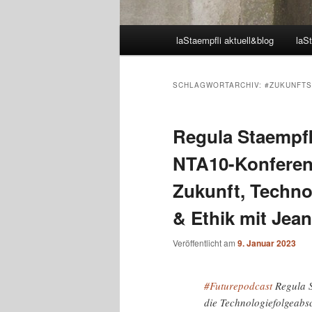
Hauptmenü
laStaempfli aktuell&blog
laSt
SCHLAGWORTARCHIV:
#ZUKUNFT
Regula Staempfli
NTA10-Konferen
Zukunft, Techn
& Ethik mit Jean
Veröffentlicht am
9. Januar 2023
#Futurepodcast
Regula S
die Technologiefolgeab