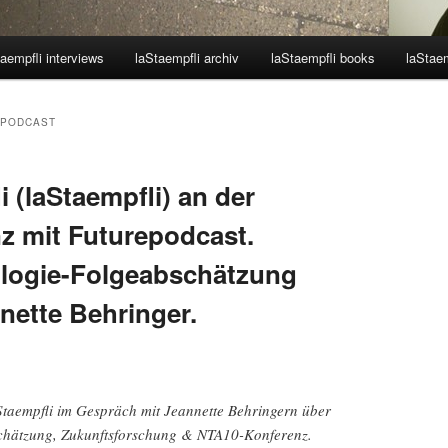
aempfli interviews
laStaempfli archiv
laStaempfli books
laStaem
SPODCAST
 (laStaempfli) an der
z mit Futurepodcast.
ologie-Folgeabschätzung
nette Behringer.
taempfli im Gespräch mit Jeannette Behringern über
schätzung, Zukunftsforschung & NTA10-Konferenz.