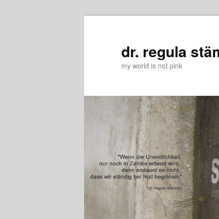
Zum
Zum
primären
sekundären
Inhalt
Inhalt
dr. regula stä
springen
springen
my world is not pink