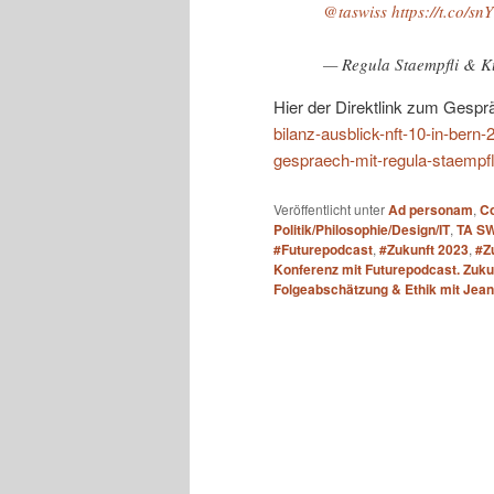
@taswiss
https://t.co/
— Regula Staempfli & K
Hier der Direktlink zum Gespr
bilanz-ausblick-nft-10-in-bern-2
gespraech-mit-regula-staempfl
Veröffentlicht unter
Ad personam
,
C
Politik/Philosophie/Design/IT
,
TA S
#Futurepodcast
,
#Zukunft 2023
,
#Z
Konferenz mit Futurepodcast. Zuku
Folgeabschätzung & Ethik mit Jean