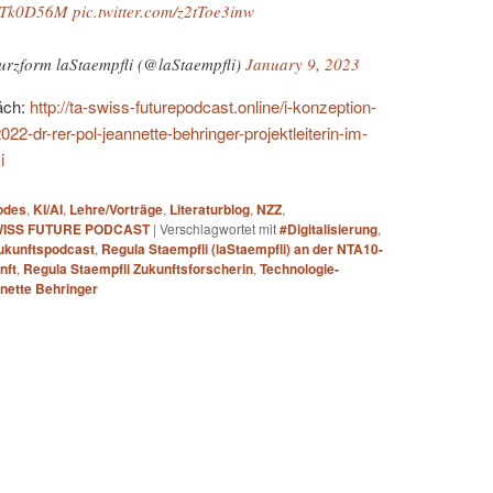
snYTk0D56M
pic.twitter.com/z2tToe3inw
urzform laStaempfli (@laStaempfli)
January 9, 2023
äch:
http://ta-swiss-futurepodcast.online/i-konzeption-
022-dr-rer-pol-jeannette-behringer-projektleiterin-im-
i
odes
,
KI/AI
,
Lehre/Vorträge
,
Literaturblog
,
NZZ
,
WISS FUTURE PODCAST
|
Verschlagwortet mit
#Digitalisierung
,
ukunftspodcast
,
Regula Staempfli (laStaempfli) an der NTA10-
nft
,
Regula Staempfli Zukunftsforscherin
,
Technologie-
nette Behringer