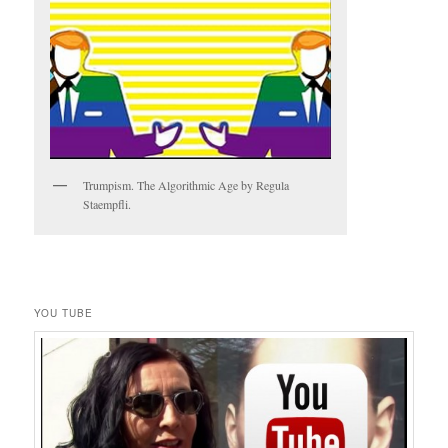
Trumpism. The Algorithmic Age by Regula
Staempfli.
YOU TUBE