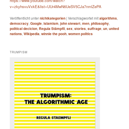
https://www.youtube.com/watch?
v=zkyhsvuVxkE&list=UUr4MwN6UeSV5CJa7nmlZePA
Veröffentlicht unter
nichtkategorien
|
Verschlagwortet mit
algorithms
,
democracy
,
Google
,
islamism
,
john stewart
,
men
,
philosophy
,
political decicion
,
Regula Stämpfli
,
sex
,
stories
,
suffrage
,
un
,
united
nations
,
Wikipedia
,
winnie the pooh
,
women politics
TRUMPISM