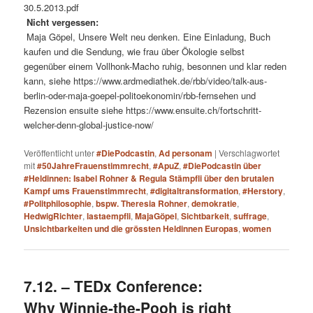
30.5.2013.pdf
Nicht vergessen:
Maja Göpel, Unsere Welt neu denken. Eine Einladung, Buch
kaufen und die Sendung, wie frau über Ökologie selbst
gegenüber einem Vollhonk-Macho ruhig, besonnen und klar reden
kann, siehe https://www.ardmediathek.de/rbb/video/talk-aus-
berlin-oder-maja-goepel-politoekonomin/rbb-fernsehen und
Rezension ensuite siehe https://www.ensuite.ch/fortschritt-
welcher-denn-global-justice-now/
Veröffentlicht unter
#DiePodcastin
,
Ad personam
|
Verschlagwortet
mit
#50JahreFrauenstimmrecht
,
#ApuZ
,
#DiePodcastin über
#Heldinnen: Isabel Rohner & Regula Stämpfli über den brutalen
Kampf ums Frauenstimmrecht
,
#digitaltransformation
,
#Herstory
,
#Politphilosophie
,
bspw. Theresia Rohner
,
demokratie
,
HedwigRichter
,
lastaempfli
,
MajaGöpel
,
Sichtbarkeit
,
suffrage
,
Unsichtbarkeiten und die grössten Heldinnen Europas
,
women
7.12. – TEDx Conference:
Why Winnie-the-Pooh is right