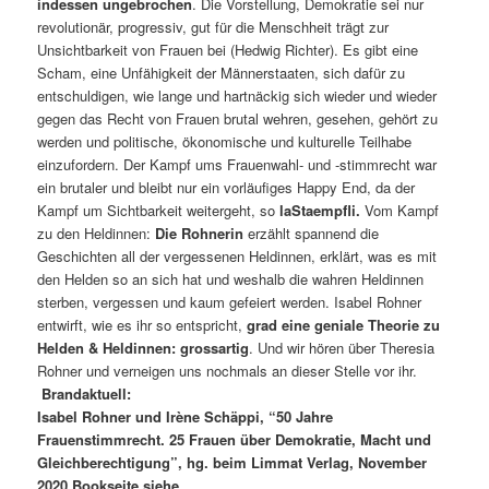
indessen ungebrochen
. Die Vorstellung, Demokratie sei nur
revolutionär, progressiv, gut für die Menschheit trägt zur
Unsichtbarkeit von Frauen bei (Hedwig Richter). Es gibt eine
Scham, eine Unfähigkeit der Männerstaaten, sich dafür zu
entschuldigen, wie lange und hartnäckig sich wieder und wieder
gegen das Recht von Frauen brutal wehren, gesehen, gehört zu
werden und politische, ökonomische und kulturelle Teilhabe
einzufordern. Der Kampf ums Frauenwahl- und -stimmrecht war
ein brutaler und bleibt nur ein vorläufiges Happy End, da der
Kampf um Sichtbarkeit weitergeht, so
laStaempfli.
Vom Kampf
zu den Heldinnen:
Die Rohnerin
erzählt spannend die
Geschichten all der vergessenen Heldinnen, erklärt, was es mit
den Helden so an sich hat und weshalb die wahren Heldinnen
sterben, vergessen und kaum gefeiert werden. Isabel Rohner
entwirft, wie es ihr so entspricht,
grad eine geniale Theorie zu
Helden & Heldinnen: grossartig
. Und wir hören über Theresia
Rohner und verneigen uns nochmals an dieser Stelle vor ihr.
Brandaktuell:
Isabel Rohner und Irène Schäppi, “50 Jahre
Frauenstimmrecht. 25 Frauen über Demokratie, Macht und
Gleichberechtigung”, hg. beim Limmat Verlag, November
2020 Bookseite siehe