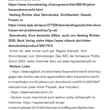
https://www.limmatverlag.ch/programm/titel/889-50-jahre-
frauenstimmrecht.html
Hedwig Richter über Demokratie, Sichtbarkeit, Gewalt,
Frauen in
https://www.bpb.de/apuz/277329/demokratiegeschichte-ohne-
frauen-ein-problemaufriss?p=all
Demokratie, Eine deutsche Affäre, auch von Hedwig Richter
2020, Beck Verlag siehe https://www.chbeck.de/richter-
demokratie/product/30917915
Schon alt, aber immer noch gut: Regula Stämpfli, Vom
Stummbürger zum Stimmbürger, Das ABC der Schweizer Politik,
Zürich 2003, siehe Interview dazu auf www.regulastaempfli.eu
Weitere Links
– https://www.tagblatt.ch/ostschweiz/frauenstimmrecht-eine-frau-
gegen-den-kanton-wie-eine-appenzellerin-dem-frauenstimmrecht-
in-innerrhoden-vor-30-jahren-zum-durchbruch-verhilft-ld.2067094?
reduced=true (zwar hinter Paywall, aber trotzdem)
– https://www.helvetia-rennt.ch/
– Denken muss manchmal auch wehtun siehe laStaempfli im
Interview: https://regulastaempfli.eu/wp-
content/uploads/2013/06/Interview-Schaffhauser-Nachrichten-