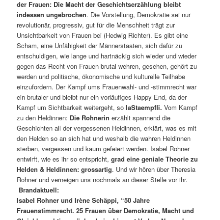
der Frauen: Die Macht der Geschichtserzählung bleibt
indessen ungebrochen
. Die Vorstellung, Demokratie sei nur
revolutionär, progressiv, gut für die Menschheit trägt zur
Unsichtbarkeit von Frauen bei (Hedwig Richter). Es gibt eine
Scham, eine Unfähigkeit der Männerstaaten, sich dafür zu
entschuldigen, wie lange und hartnäckig sich wieder und wieder
gegen das Recht von Frauen brutal wehren, gesehen, gehört zu
werden und politische, ökonomische und kulturelle Teilhabe
einzufordern. Der Kampf ums Frauenwahl- und -stimmrecht war
ein brutaler und bleibt nur ein vorläufiges Happy End, da der
Kampf um Sichtbarkeit weitergeht, so
laStaempfli.
Vom Kampf
zu den Heldinnen:
Die Rohnerin
erzählt spannend die
Geschichten all der vergessenen Heldinnen, erklärt, was es mit
den Helden so an sich hat und weshalb die wahren Heldinnen
sterben, vergessen und kaum gefeiert werden. Isabel Rohner
entwirft, wie es ihr so entspricht,
grad eine geniale Theorie zu
Helden & Heldinnen: grossartig
. Und wir hören über Theresia
Rohner und verneigen uns nochmals an dieser Stelle vor ihr.
Brandaktuell:
Isabel Rohner und Irène Schäppi, “50 Jahre
Frauenstimmrecht. 25 Frauen über Demokratie, Macht und