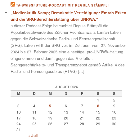
TA-SWISSFUTURE-PODCAST MIT REGULA STÄMPFLI
„Medienkritik &amp; Demokratie-Verteidigung: Emrah Erken
und die SRG-Berichterstattung über UNRWA.“
n dieser Podcast-Folge beleuchtet Regula Stämpfli die
Popularbeschwerde des Zürcher Rechtsanwalts Emrah Erken
gegen die Schweizerische Radio- und Fernsehgesellschaft
(SRG). Erken wirft der SRG vor, im Zeitraum vom 27. November
2024 bis 27. Februar 2025 eine einseitige, pro-UNRWA-Haltung
eingenommen und damit gegen das Vielfalts-,
Sachgerechtigkeits- und Transparenzgebot gemäß Artikel 4 des
Radio- und Fernsehgesetzes (RTVG) […]
AUGUST 2026
M
D
M
D
F
S
S
1
2
3
4
5
6
7
8
9
10
11
12
13
14
15
16
17
18
19
20
21
22
23
24
25
26
27
28
29
30
31
« Juli