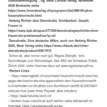
Gleichberechtigung”, hg. beim Limmat Verlag, November
2020 Bookseite siehe
https://www.limmatverlag.ch/programm/titel/889-50-jahre-
frauenstimmrecht.html
Hedwig Richter über Demokratie, Sichtbarkeit, Gewalt,
Frauen in
https://www.bpb.de/apuz/277329/demokratiegeschichte-ohne-
frauen-ein-problemaufriss?p=all
Demokratie, Eine deutsche Affäre, auch von Hedwig Richter
2020, Beck Verlag siehe https://www.chbeck.de/richter-
demokratie/product/30917915
Schon alt, aber immer noch gut: Regula Stämpfli, Vom
Stummbürger zum Stimmbürger, Das ABC der Schweizer Politik,
Zürich 2003, siehe Interview dazu auf www.regulastaempfli.eu
Weitere Links
– https://www.tagblatt.ch/ostschweiz/frauenstimmrecht-eine-frau-
gegen-den-kanton-wie-eine-appenzellerin-dem-frauenstimmrecht-
in-innerrhoden-vor-30-jahren-zum-durchbruch-verhilft-ld.2067094?
reduced=true (zwar hinter Paywall, aber trotzdem)
– https://www.helvetia-rennt.ch/
– Denken muss manchmal auch wehtun siehe laStaempfli im
Interview: https://regulastaempfli.eu/wp-