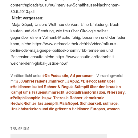
content/uploads/2013/06/Interview-Schaffhauser-Nachrichten-
30.5.2013.pdf
Nicht vergessen:
Maja Göpel, Unsere Welt neu denken. Eine Einladung, Buch
kaufen und die Sendung, wie frau über Ökologie selbst
gegenüber einem Vollhonk-Macho ruhig, besonnen und klar reden
kann, siehe https://www.ardmediathek.de/rbb/video/talk-aus-
berlin-oder-maja-goepel-politoekonomin/rbb-fernsehen und
Rezension ensuite siehe https://www.ensuite.ch/fortschritt-
welcher-denn-global-justice-now/
Veröffentlicht unter
#DiePodcastin
,
Ad personam
|
Verschlagwortet
mit
#50JahreFrauenstimmrecht
,
#ApuZ
,
#DiePodcastin über
#Heldinnen: Isabel Rohner & Regula Stämpfli über den brutalen
Kampf ums Frauenstimmrecht
,
#digitaltransformation
,
#Herstory
,
#Politphilosophie
,
bspw. Theresia Rohner
,
demokratie
,
HedwigRichter
,
lastaempfli
,
MajaGöpel
,
Sichtbarkeit
,
suffrage
,
Unsichtbarkeiten und die grössten Heldinnen Europas
,
women
TRUMPISM