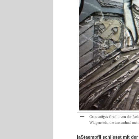
Grossartiges Graffiti von der Rohn
Wittgenstein, die tausendmal meh
laStaempfli schliesst mit d