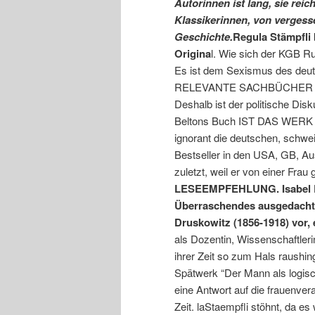
Autorinnen ist lang, sie rei
Klassikerinnen, von vergess
Geschichte.
Regula Stämpfli 
Origina
l. Wie sich der KGB R
Es ist dem Sexismus des deut
RELEVANTE SACHBÜCHER es nie
Deshalb ist der politische Dis
Beltons Buch IST DAS WERK Z
ignorant die deutschen, schwe
Bestseller in den USA, GB, Aus
zuletzt, weil er von einer Frau
LESEEMPFEHLUNG. Isabel Ro
Überraschendes ausgedacht: 
Druskowitz (1856-1918) vor, 
als Dozentin, Wissenschaftlerin
ihrer Zeit so zum Hals raushin
Spätwerk “Der Mann als logisch
eine Antwort auf die frauenve
Zeit. laStaempfli stöhnt, da e