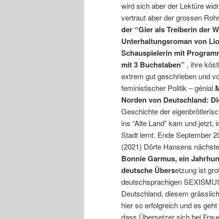
wird sich aber der Lektüre w
vertraut aber der grossen Roh
der “Gier als Treiberin der W
Unterhaltungsroman von Liob
Schauspielerin mit Program
mit 3 Buchstaben”
, ihre kös
extrem gut geschrieben und vo
feministischer Politik – génial.
M
Norden von Deutschland: Die
Geschichte der eigenbrötlerisc
ins “Alte Land” kam und jetzt,
Stadt lernt. Ende September 20
(2021) Dörte Hansens nächst
Bonnie Garmus, ein Jahrhunde
deutsche Übers
etzung ist gr
deutschsprachigen SEXISMUSVE
Deutschland, diesem grässliche
hier so erfolgreich und es geh
dass Übersetzer sich bei Fra