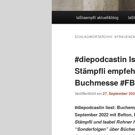
Hauptmenü
laStaempfli aktuell&blog
laSt
SCHLAGWORTARCHIV:
#FRAUENZ
#diepodcastin I
Stämpfli empfeh
Buchmesse #FB
Veröffentlicht am
27. September 20
#diepodcastin liest: Buchem
September 2022 mit Belton,
Stämpfli und Isabel Rohner
“Sonderfolgen” über Bücher