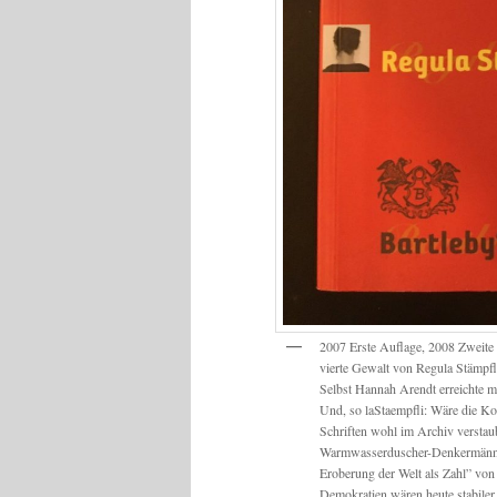
2007 Erste Auflage, 2008 Zweite 
vierte Gewalt von Regula Stämpfli
Selbst Hannah Arendt erreichte m
Und, so laStaempfli: Wäre die K
Schriften wohl im Archiv verstaub
Warmwasserduscher-Denkermänner 
Eroberung der Welt als Zahl” von 
Demokratien wären heute stabiler.