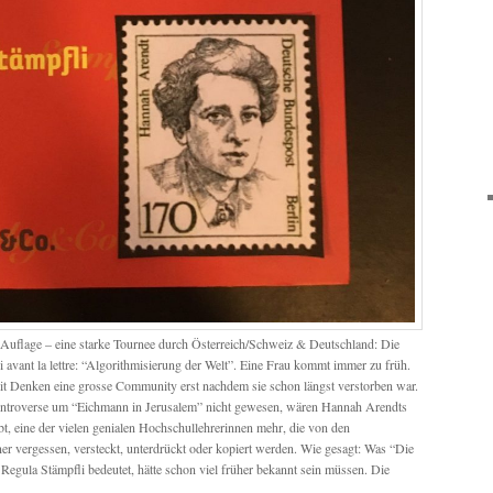
Auflage – eine starke Tournee durch Österreich/Schweiz & Deutschland: Die
 avant la lettre: “Algorithmisierung der Welt”. Eine Frau kommt immer zu früh.
it Denken eine grosse Community erst nachdem sie schon längst verstorben war.
ontroverse um “Eichmann in Jerusalem” nicht gewesen, wären Hannah Arendts
t, eine der vielen genialen Hochschullehrerinnen mehr, die von den
vergessen, versteckt, unterdrückt oder kopiert werden. Wie gesagt: Was “Die
Regula Stämpfli bedeutet, hätte schon viel früher bekannt sein müssen. Die