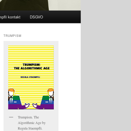
pfli kontakt
DSGVO
TRUMPISM
Trumpism. The
Algorithmic Age by
Regula Staempfli.