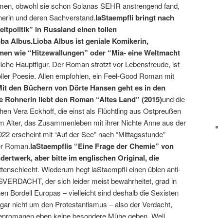
idmen, obwohl sie schon Solanas SEHR anstrengend fand,
nerin und deren Sachverstand.
laStaempfli bringt nach
eltpolitik” in Russland einen tollen
a Albus.Lioba Albus ist geniale Komikerin,
men wie “Hitzewallungen” oder “Mia- eine Weltmacht
tliche Hauptfigur. Der Roman strotzt vor Lebensfreude, ist
ller Poesie. Allen empfohlen, ein Feel-Good Roman mit
it den Büchern von Dörte Hansen geht es in den
 Rohnerin liebt den Roman “Altes Land” (2015)
und die
hen Vera Eckhoff, die einst als Flüchtling aus Ostpreußen
 im Alter, das Zusammenleben mit ihrer Nichte Anne aus der
22 erscheint mit “Auf der See” nach “Mittagsstunde”
er Roman.
laStaempflis “Eine Frage der Chemie” von
rtwerk, aber bitte im englischen Original, die
ottenschlecht. Wiederum hegt laStaempfli einen üblen anti-
RDACHT, der sich leider meist bewahrheitet, grad in
n Bordell Europas – vielleicht sind deshalb die Sexisten
t gar nicht um den Protestantismus – also der Verdacht,
uenromanen eben keine besondere Mühe geben. Well,