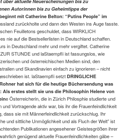
cht über aktuelle Neuerscheinungen bis zu
enen Autorinnen bis zu Geheimtipps der
beginnt mit Catherine Belton: “Putins People” im
ussland zurückholte und dann den Westen ins Auge fasste.
schen Feuilletons geschuldet, dass WIRKLICH
 auf die Bestsellerlisten in Deutschland schaffen.
kurs in Deutschland mehr und mehr vergiftet. Catherine
UR STUNDE und laStaempfli ist fassungslos, wie
izerischen und österreichischen Medien sind, den
tralien und Skandinavien einfach zu ignorieren – nicht
 geschrieben ist. laStaempfli setzt
DRINGLICHE
hner hat sich für die heutige Büchersendung was
Als erstes stellt sie uns die Philosophin Helene von
ein
e Österreicherin, die in Zürich Philosphie studierte und
 und Vortragende aktiv war, bis ihr die Frauenfeindlichkeit
g, dass sie mit Männerfeindlichkeit zurückschlug. Ihr
e und sittliche Unmöglichkeit und als Fluch der Welt” ist
rachtenden Publikationen angesehener Geistesgrößen ihrer
s wahrlich genügend aktuelle Frauenfeindlichkeiten gäbe –