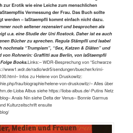
ch zur Erotik wie eine Leiche zum menschlichen
 laStaempflis Vermessung der Frau. Das Buch sollte
gt werden – laStaempfli kommt einfach nicht dazu.
mmer noch seltener rezensiert und besprochen als
t u.a. eine Studie der Uni Rostock. Daher ist es auch
igenen Bücher zu sprechen. Regula Stämpfli und Isabel
h nochmals “Trumpism”, “Sex, Katzen & Diäten” und
d von Rohnerin: Graffitti aus Berlin, von laStaempfli
, Folge Books.
Links:– WDR-Besprechung von “Schwarze
ps://www1.wdr.de/radio/wdr5/sendungen/buecher/krimi-
100.html– Infos zu Helene von Druskowitz:
hie.php/frau/biographie/helene-von-druskowitz/– Alles über
de-Lioba Albus siehe https://lioba-albus.de/-Putins Netz
urblog– Anais Nin siehe Delta der Venus– Bonnie Garmus
nd Kulturzeitschrift ensuite
blog/