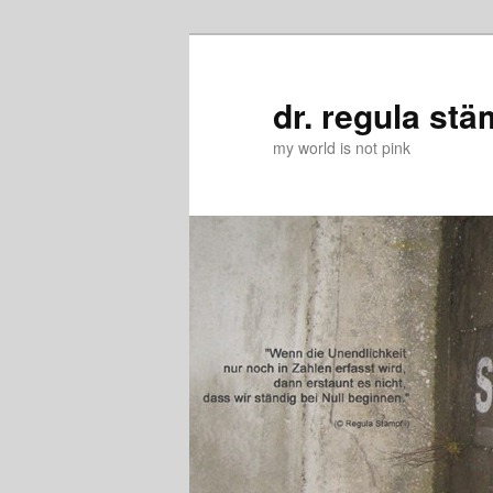
Zum
Zum
primären
sekundären
Inhalt
Inhalt
dr. regula stä
springen
springen
my world is not pink