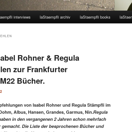
aempfli interviews
laStaempfli archiv
laStaempfli books
laStaem
AEHLEN
sabel Rohner & Regula
len zur Frankfurter
M22 Bücher.
22
pfehlungen von Isabel Rohner und Regula Stämpfli im
 Dohm, Albus, Hansen, Grandes, Garmus, Nin.
Regula
 haben in den vergangenen 2 Jahren schon mehrfach
 gemacht. Die Liste der besprochenen Bücher und