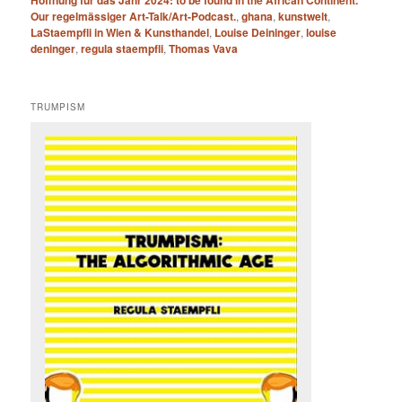
Hoffnung für das Jahr 2024: to be found in the African Continent.
Our regelmässiger Art-Talk/Art-Podcast.
,
ghana
,
kunstwelt
,
LaStaempfli in Wien & Kunsthandel
,
Louise Deininger
,
louise
deninger
,
regula staempfli
,
Thomas Vava
TRUMPISM