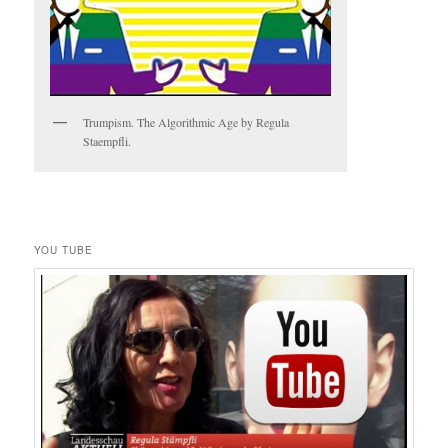
Trumpism. The Algorithmic Age by Regula
Staempfli.
YOU TUBE