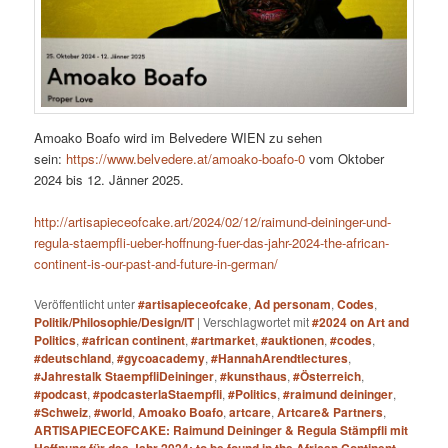
Amoako Boafo wird im Belvedere WIEN zu sehen
sein:
https://www.belvedere.at/amoako-boafo-0
vom Oktober
2024 bis 12. Jänner 2025.
http://artisapieceofcake.art/2024/02/12/raimund-deininger-und-
regula-staempfli-ueber-hoffnung-fuer-das-jahr-2024-the-african-
continent-is-our-past-and-future-in-german/
Veröffentlicht unter
#artisapieceofcake
,
Ad personam
,
Codes
,
Politik/Philosophie/Design/IT
|
Verschlagwortet mit
#2024 on Art and
Politics
,
#african continent
,
#artmarket
,
#auktionen
,
#codes
,
#deutschland
,
#gycoacademy
,
#HannahArendtlectures
,
#Jahrestalk StaempfliDeininger
,
#kunsthaus
,
#Österreich
,
#podcast
,
#podcasterlaStaempfli
,
#Politics
,
#raimund deininger
,
#Schweiz
,
#world
,
Amoako Boafo
,
artcare
,
Artcare& Partners
,
ARTISAPIECEOFCAKE: Raimund Deininger & Regula Stämpfli mit