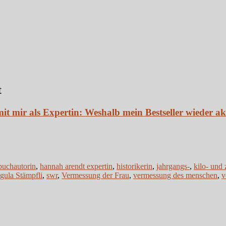
t
 mir als Expertin: Weshalb mein Bestseller wieder ak
buchautorin
,
hannah arendt expertin
,
historikerin
,
jahrgangs-
,
kilo- und 
gula Stämpfli
,
swr
,
Vermessung der Frau
,
vermessung des menschen
,
v