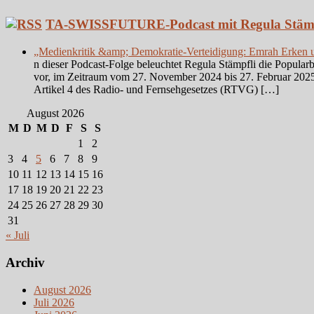
TA-SWISSFUTURE-Podcast mit Regula Stämp
„Medienkritik &amp; Demokratie-Verteidigung: Emrah Erken
n dieser Podcast-Folge beleuchtet Regula Stämpfli die Popul
vor, im Zeitraum vom 27. November 2024 bis 27. Februar 2025
Artikel 4 des Radio- und Fernsehgesetzes (RTVG) […]
August 2026
M
D
M
D
F
S
S
1
2
3
4
5
6
7
8
9
10
11
12
13
14
15
16
17
18
19
20
21
22
23
24
25
26
27
28
29
30
31
« Juli
Archiv
August 2026
Juli 2026