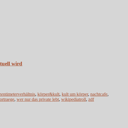
tuell wird
zentimeterverhältnis
,
körper&kult
,
kult um körper
,
nachtcafe
,
ortraege
,
wer nur das private lebt
,
wikipediatroll
,
zdf