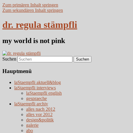
Zum primären Inhalt springen
Zum sekundären Inhalt springen
dr. regula stämpfli
my world is not pink
Suchen
Hauptmenü
laStaempfli aktuell&blog
laStaempfli interviews
laStaempfli english
gespraeche
laStaempfli archiv
alles nach 2012
alles vor 2012
design&politik
galerie
abo