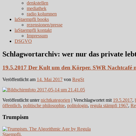
denkstellen
mediathek
radio kolumnen
laStaempfli books
rezensionen/presse
laStaempfli kontakt
Impressum
DSGVO
Schlagwortarchiv:
wer nur das private leb
19.5.2017 Der Kult um den Körper. SWR Nachtcafé mit
Veröffentlicht am
14. Mai 2017
von
RegSt
Veröffentlicht unter
nichtkategorien
|
Verschlagwortet mit
19.5.2017
,
öffentlich
,
politische philosophie
,
politologin
,
regula stämpfi 1967
,
Re
Trumpism