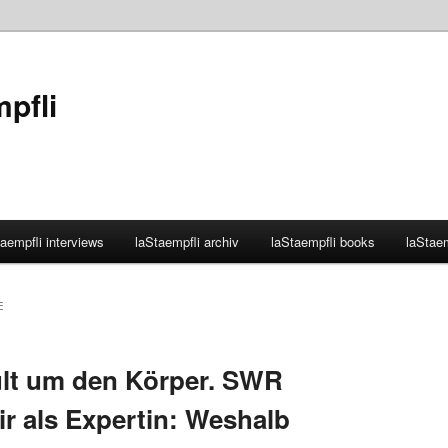
mpfli
aempfli interviews
laStaempfli archiv
laStaempfli books
laStaem
E
ult um den Körper. SWR
ir als Expertin: Weshalb