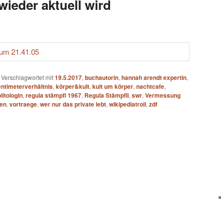
wieder aktuell wird
|
Verschlagwortet mit
19.5.2017
,
buchautorin
,
hannah arendt expertin
,
entimeterverhältnis
,
körper&kult
,
kult um körper
,
nachtcafe
,
litologin
,
regula stämpfi 1967
,
Regula Stämpfli
,
swr
,
Vermessung
en
,
vortraege
,
wer nur das private lebt
,
wikipediatroll
,
zdf