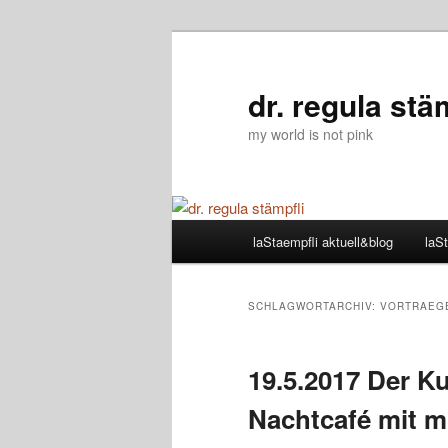
Zum
Zum
primären
sekundären
Inhalt
Inhalt
dr. regula stä
springen
springen
my world is not pink
Hauptmenü
laStaempfli aktuell&blog
laSt
SCHLAGWORTARCHIV:
VORTRAEG
19.5.2017 Der K
Nachtcafé mit m