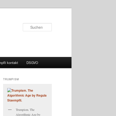
Suchen
pfli kontakt
DSGVO
TRUMPISM
Trumpism. The
Algorithmic Age by