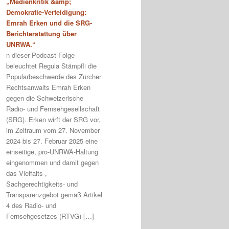
„Medienkritik &amp;
Demokratie-Verteidigung:
Emrah Erken und die SRG-
Berichterstattung über
UNRWA.“
n dieser Podcast-Folge
beleuchtet Regula Stämpfli die
Popularbeschwerde des Zürcher
Rechtsanwalts Emrah Erken
gegen die Schweizerische
Radio- und Fernsehgesellschaft
(SRG). Erken wirft der SRG vor,
im Zeitraum vom 27. November
2024 bis 27. Februar 2025 eine
einseitige, pro-UNRWA-Haltung
eingenommen und damit gegen
das Vielfalts-,
Sachgerechtigkeits- und
Transparenzgebot gemäß Artikel
4 des Radio- und
Fernsehgesetzes (RTVG) […]