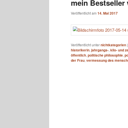
mein Bestseller 
Veröffentlicht am
14. Mai 2017
Veröffentlicht unter
nichtkategorien
historikerin
,
jahrgangs-
,
kilo- und z
öffentlich
,
politische philosophie
,
po
der Frau
,
vermessung des mensch