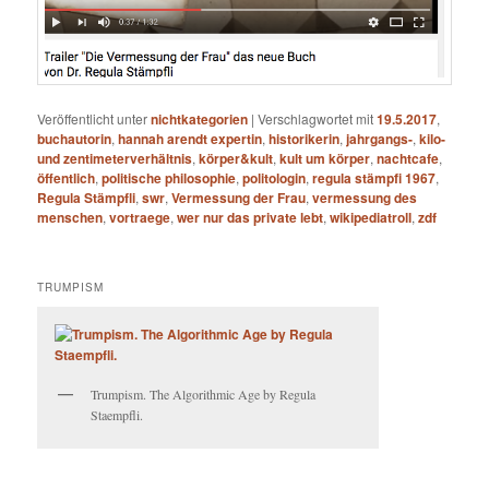
Veröffentlicht unter
nichtkategorien
|
Verschlagwortet mit
19.5.2017
,
buchautorin
,
hannah arendt expertin
,
historikerin
,
jahrgangs-
,
kilo-
und zentimeterverhältnis
,
körper&kult
,
kult um körper
,
nachtcafe
,
öffentlich
,
politische philosophie
,
politologin
,
regula stämpfi 1967
,
Regula Stämpfli
,
swr
,
Vermessung der Frau
,
vermessung des
menschen
,
vortraege
,
wer nur das private lebt
,
wikipediatroll
,
zdf
TRUMPISM
Trumpism. The Algorithmic Age by Regula
Staempfli.