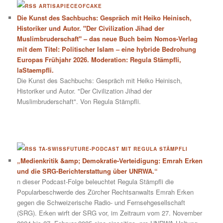
ARTISAPIECEOFCAKE
Die Kunst des Sachbuchs: Gespräch mit Heiko Heinisch,
Historiker und Autor. "Der Civilization Jihad der
Muslimbruderschaft" – das neue Buch beim Nomos-Verlag
mit dem Titel: Politischer Islam – eine hybride Bedrohung
Europas Frühjahr 2026. Moderation: Regula Stämpfli,
laStaempfli.
Die Kunst des Sachbuchs: Gespräch mit Heiko Heinisch,
Historiker und Autor. "Der Civilization Jihad der
Muslimbruderschaft". Von Regula Stämpfli.
TA-SWISSFUTURE-PODCAST MIT REGULA STÄMPFLI
„Medienkritik &amp; Demokratie-Verteidigung: Emrah Erken
und die SRG-Berichterstattung über UNRWA.“
n dieser Podcast-Folge beleuchtet Regula Stämpfli die
Popularbeschwerde des Zürcher Rechtsanwalts Emrah Erken
gegen die Schweizerische Radio- und Fernsehgesellschaft
(SRG). Erken wirft der SRG vor, im Zeitraum vom 27. November