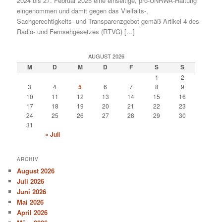
2024 bis 27. Februar 2025 eine einseitige, pro-UNRWA-Haltung
eingenommen und damit gegen das Vielfalts-,
Sachgerechtigkeits- und Transparenzgebot gemäß Artikel 4 des
Radio- und Fernsehgesetzes (RTVG) […]
AUGUST 2026
M
D
M
D
F
S
S
1
2
3
4
5
6
7
8
9
10
11
12
13
14
15
16
17
18
19
20
21
22
23
24
25
26
27
28
29
30
31
« Juli
ARCHIV
August 2026
Juli 2026
Juni 2026
Mai 2026
April 2026