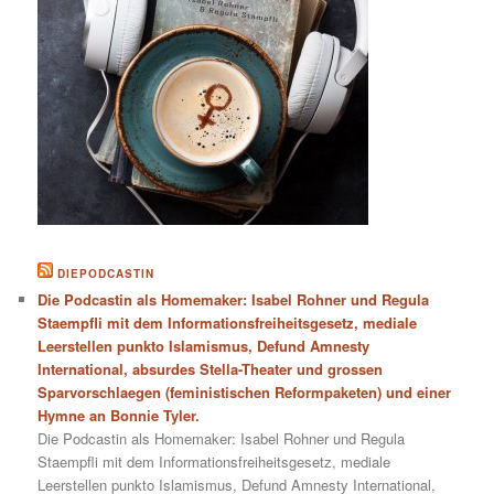
DIEPODCASTIN
Die Podcastin als Homemaker: Isabel Rohner und Regula
Staempfli mit dem Informationsfreiheitsgesetz, mediale
Leerstellen punkto Islamismus, Defund Amnesty
International, absurdes Stella-Theater und grossen
Sparvorschlaegen (feministischen Reformpaketen) und einer
Hymne an Bonnie Tyler.
Die Podcastin als Homemaker: Isabel Rohner und Regula
Staempfli mit dem Informationsfreiheitsgesetz, mediale
Leerstellen punkto Islamismus, Defund Amnesty International,