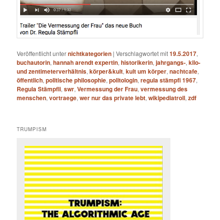
Veröffentlicht unter
nichtkategorien
|
Verschlagwortet mit
19.5.2017
,
buchautorin
,
hannah arendt expertin
,
historikerin
,
jahrgangs-
,
kilo-
und zentimeterverhältnis
,
körper&kult
,
kult um körper
,
nachtcafe
,
öffentlich
,
politische philosophie
,
politologin
,
regula stämpfi 1967
,
Regula Stämpfli
,
swr
,
Vermessung der Frau
,
vermessung des
menschen
,
vortraege
,
wer nur das private lebt
,
wikipediatroll
,
zdf
TRUMPISM