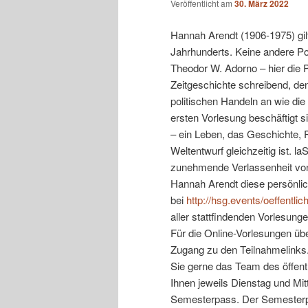
Veröffentlicht am
30. März 2022
Hannah Arendt (1906-1975) gil
Jahrhunderts. Keine andere Poli
Theodor W. Adorno – hier die 
Zeitgeschichte schreibend, den
politischen Handeln an wie di
ersten Vorlesung beschäftigt 
– ein Leben, das Geschichte, Po
Weltentwurf gleichzeitig ist. 
zunehmende Verlassenheit von
Hannah Arendt diese persönlich
bei
http://hsg.events/oeffentl
aller stattfindenden Vorlesung
Für die Online-Vorlesungen üb
Zugang zu den Teilnahmelinks.
Sie gerne das Team des öffent
Ihnen jeweils Dienstag und Mit
Semesterpass. Der Semesterp