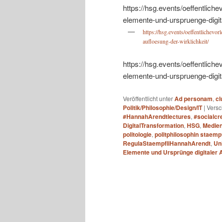
https://hsg.events/oeffentlich
elemente-und-urspruenge-digita
https://hsg.events/oeffentlichevo
aufloesung-der-wirklichkeit/
https://hsg.events/oeffentlich
elemente-und-urspruenge-digita
Veröffentlicht unter
Ad personam
,
c
Politik/Philosophie/Design/IT
|
Versc
#HannahArendtlectures
,
#socialcr
DigitalTransformation
,
HSG
,
Medie
politologie
,
politphilosophin staempf
RegulaStaempfliHannahArendt
,
Uni
Elemente und Ursprünge digitaler Au