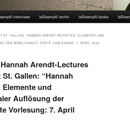
aempfli interviews
laStaempfli archiv
laStaempfli books
laStaem
ÄT ST. GALLEN: "HANNAH ARENDT REVISITED. ELEMENTE UND
G DER WIRKLICHKEIT. ERSTE VORLESUNG: 7. APRIL 2022.
 Hannah Arendt-Lectures
t St. Gallen: “Hannah
d. Elemente und
aler Auflösung der
te Vorlesung: 7. April