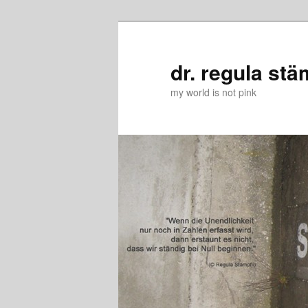
Zum
Zum
primären
sekundären
Inhalt
Inhalt
dr. regula stä
springen
springen
my world is not pink