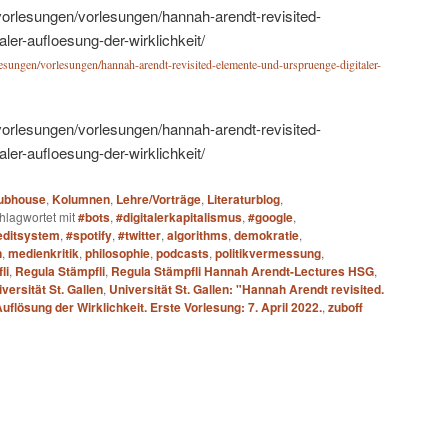
evorlesungen/vorlesungen/hannah-arendt-revisited-
ler-aufloesung-der-wirklichkeit/
rlesungen/vorlesungen/hannah-arendt-revisited-elemente-und-urspruenge-digitaler-
evorlesungen/vorlesungen/hannah-arendt-revisited-
ler-aufloesung-der-wirklichkeit/
lubhouse
,
Kolumnen
,
Lehre/Vorträge
,
Literaturblog
,
hlagwortet mit
#bots
,
#digitalerkapitalismus
,
#google
,
editsystem
,
#spotify
,
#twitter
,
algorithms
,
demokratie
,
n
,
medienkritik
,
philosophie
,
podcasts
,
politikvermessung
,
li
,
Regula Stämpfli
,
Regula Stämpfli Hannah Arendt-Lectures HSG
,
versität St. Gallen
,
Universität St. Gallen: "Hannah Arendt revisited.
flösung der Wirklichkeit. Erste Vorlesung: 7. April 2022.
,
zuboff