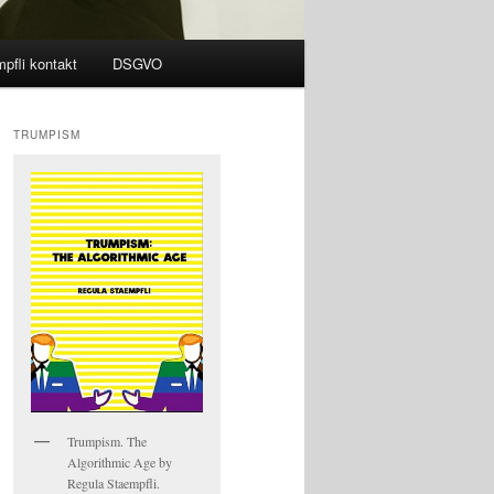
pfli kontakt
DSGVO
TRUMPISM
Trumpism. The
Algorithmic Age by
Regula Staempfli.