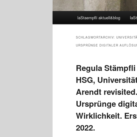
Hauptmenü
laStaempfli aktuell&blog
laSt
SCHLAGWORTARCHIV:
UNIVERSIT
URSPRÜNGE DIGITALER AUFLÖSUN
Regula Stämpfli
HSG, Universitä
Arendt revisite
Ursprünge digit
Wirklichkeit. Ers
2022.