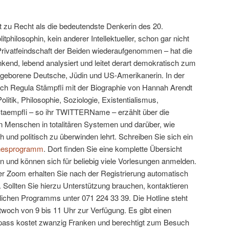
t zu Recht als die bedeutendste Denkerin des 20.
tphilosophin, kein anderer Intellektueller, schon gar nicht
Privatfeindschaft der Beiden wiederaufgenommen – hat die
kend, lebend analysiert und leitet derart demokratisch zum
e geborene Deutsche, Jüdin und US-Amerikanerin. In der
sich Regula Stämpfli mit der Biographie von Hannah Arendt
litik, Philosophie, Soziologie, Existentialismus,
laStaempfli – so ihr TWITTERName – erzählt über die
 Menschen in totalitären Systemen und darüber, wie
 und politisch zu überwinden lehrt. Schreiben Sie sich ein
ichesprogramm
. Dort finden Sie eine komplette Übersicht
en und können sich für beliebig viele Vorlesungen anmelden.
er Zoom erhalten Sie nach der Registrierung automatisch
 Sollten Sie hierzu Unterstützung brauchen, kontaktieren
lichen Programms unter 071 224 33 39. Die Hotline steht
twoch von 9 bis 11 Uhr zur Verfügung. Es gibt einen
ass kostet zwanzig Franken und berechtigt zum Besuch