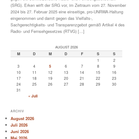
(SRG). Erken wirft der SRG vor, im Zeitraum vom 27. November
2024 bis 27. Februar 2025 eine einseitige, pro-UNRWA-Haltung
eingenommen und damit gegen das Vielfalts-,
Sachgerechtigkeits- und Transparenzgebot gemäß Artikel 4 des
Radio- und Fernsehgesetzes (RTVG) […]
AUGUST 2026
M
D
M
D
F
S
S
1
2
3
4
5
6
7
8
9
10
11
12
13
14
15
16
17
18
19
20
21
22
23
24
25
26
27
28
29
30
31
« Juli
ARCHIV
August 2026
Juli 2026
Juni 2026
Mai 2026