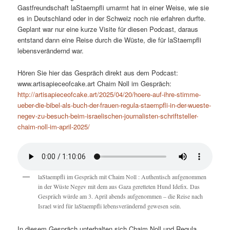
Gastfreundschaft laStaempfli umarmt hat in einer Weise, wie sie
es in Deutschland oder in der Schweiz noch nie erfahren durfte.
Geplant war nur eine kurze Visite für diesen Podcast, daraus
entstand dann eine Reise durch die Wüste, die für laStaempfli
lebensverändernd war.
Hören Sie hier das Gespräch direkt aus dem Podcast:
www.artisapieceofcake.art Chaim Noll im Gespräch:
http://artisapieceofcake.art/2025/04/20/hoere-auf-ihre-stimme-
ueber-die-bibel-als-buch-der-frauen-regula-staempfli-in-der-wueste-
negev-zu-besuch-beim-israelischen-journalisten-schriftsteller-
chaim-noll-im-april-2025/
laStaempfli im Gespräch mit Chaim Noll : Authentisch aufgenommen
in der Wüste Negev mit dem aus Gaza geretteten Hund Idefix. Das
Gespräch würde am 3. April abends aufgenommen – die Reise nach
Israel wird für laStaempfli lebensverändernd gewesen sein.
In diesem Gespräch unterhalten sich Chaim Noll und Regula