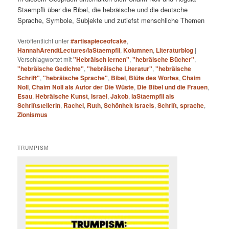
Staempfli über die Bibel, die hebräische und die deutsche
Sprache, Symbole, Subjekte und zutiefst menschliche Themen
Veröffentlicht unter
#artisapieceofcake
,
HannahArendtLectures/laStaempfli
,
Kolumnen
,
Literaturblog
|
Verschlagwortet mit
"Hebräisch lernen"
,
"hebräische Bücher"
,
"hebräische Gedichte"
,
"hebräische Literatur"
,
"hebräische
Schrift"
,
"hebräische Sprache"
,
Bibel
,
Blüte des Wortes
,
Chaim
Noll
,
Chaim Noll als Autor der Die Wüste
,
Die Bibel und die Frauen
,
Esau
,
Hebräische Kunst
,
Israel
,
Jakob
,
laStaempfli als
Schriftstellerin
,
Rachel
,
Ruth
,
Schönheit Israels
,
Schrift
,
sprache
,
Zionismus
TRUMPISM