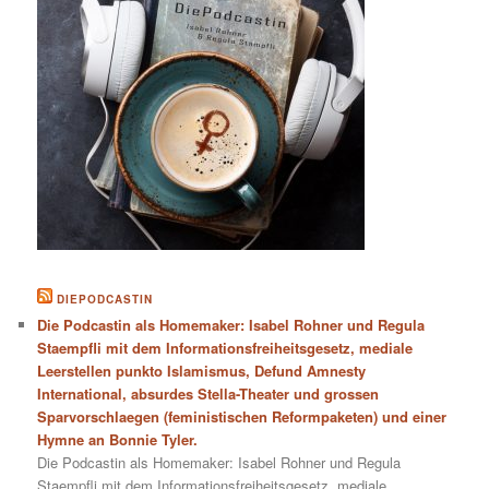
DIEPODCASTIN
Die Podcastin als Homemaker: Isabel Rohner und Regula
Staempfli mit dem Informationsfreiheitsgesetz, mediale
Leerstellen punkto Islamismus, Defund Amnesty
International, absurdes Stella-Theater und grossen
Sparvorschlaegen (feministischen Reformpaketen) und einer
Hymne an Bonnie Tyler.
Die Podcastin als Homemaker: Isabel Rohner und Regula
Staempfli mit dem Informationsfreiheitsgesetz, mediale