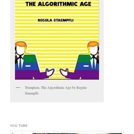
Trumpism. The Algorithmic Age by Regula
Staempfli.
YOU TUBE