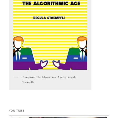
Trumpism. The Algorithmic Age by Regula
Staempfli.
YOU TUBE