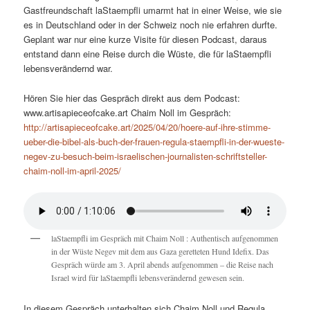
Gastfreundschaft laStaempfli umarmt hat in einer Weise, wie sie
es in Deutschland oder in der Schweiz noch nie erfahren durfte.
Geplant war nur eine kurze Visite für diesen Podcast, daraus
entstand dann eine Reise durch die Wüste, die für laStaempfli
lebensverändernd war.
Hören Sie hier das Gespräch direkt aus dem Podcast:
www.artisapieceofcake.art Chaim Noll im Gespräch:
http://artisapieceofcake.art/2025/04/20/hoere-auf-ihre-stimme-
ueber-die-bibel-als-buch-der-frauen-regula-staempfli-in-der-wueste-
negev-zu-besuch-beim-israelischen-journalisten-schriftsteller-
chaim-noll-im-april-2025/
laStaempfli im Gespräch mit Chaim Noll : Authentisch aufgenommen
in der Wüste Negev mit dem aus Gaza geretteten Hund Idefix. Das
Gespräch würde am 3. April abends aufgenommen – die Reise nach
Israel wird für laStaempfli lebensverändernd gewesen sein.
In diesem Gespräch unterhalten sich Chaim Noll und Regula