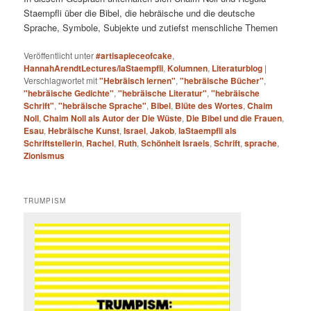
Staempfli über die Bibel, die hebräische und die deutsche
Sprache, Symbole, Subjekte und zutiefst menschliche Themen
Veröffentlicht unter
#artisapieceofcake
,
HannahArendtLectures/laStaempfli
,
Kolumnen
,
Literaturblog
|
Verschlagwortet mit
"Hebräisch lernen"
,
"hebräische Bücher"
,
"hebräische Gedichte"
,
"hebräische Literatur"
,
"hebräische
Schrift"
,
"hebräische Sprache"
,
Bibel
,
Blüte des Wortes
,
Chaim
Noll
,
Chaim Noll als Autor der Die Wüste
,
Die Bibel und die Frauen
,
Esau
,
Hebräische Kunst
,
Israel
,
Jakob
,
laStaempfli als
Schriftstellerin
,
Rachel
,
Ruth
,
Schönheit Israels
,
Schrift
,
sprache
,
Zionismus
TRUMPISM