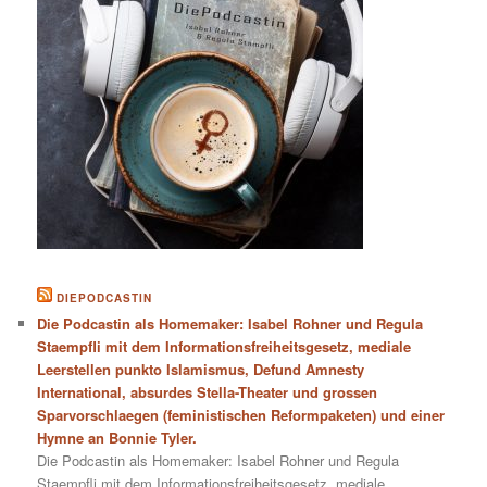
DIEPODCASTIN
Die Podcastin als Homemaker: Isabel Rohner und Regula
Staempfli mit dem Informationsfreiheitsgesetz, mediale
Leerstellen punkto Islamismus, Defund Amnesty
International, absurdes Stella-Theater und grossen
Sparvorschlaegen (feministischen Reformpaketen) und einer
Hymne an Bonnie Tyler.
Die Podcastin als Homemaker: Isabel Rohner und Regula
Staempfli mit dem Informationsfreiheitsgesetz, mediale