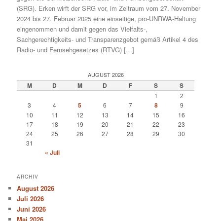
(SRG). Erken wirft der SRG vor, im Zeitraum vom 27. November
2024 bis 27. Februar 2025 eine einseitige, pro-UNRWA-Haltung
eingenommen und damit gegen das Vielfalts-,
Sachgerechtigkeits- und Transparenzgebot gemäß Artikel 4 des
Radio- und Fernsehgesetzes (RTVG) […]
AUGUST 2026
M
D
M
D
F
S
S
1
2
3
4
5
6
7
8
9
10
11
12
13
14
15
16
17
18
19
20
21
22
23
24
25
26
27
28
29
30
31
« Juli
ARCHIV
August 2026
Juli 2026
Juni 2026
Mai 2026