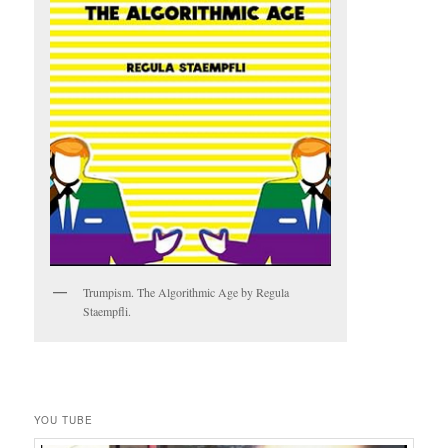
Trumpism. The Algorithmic Age by Regula
Staempfli.
YOU TUBE