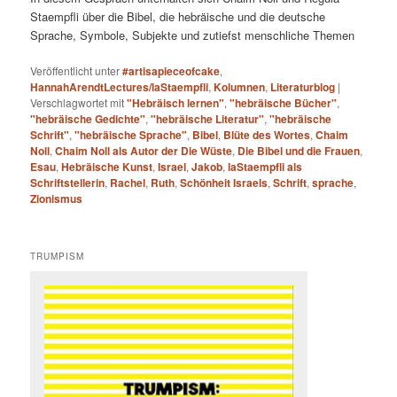
Staempfli über die Bibel, die hebräische und die deutsche
Sprache, Symbole, Subjekte und zutiefst menschliche Themen
Veröffentlicht unter
#artisapieceofcake
,
HannahArendtLectures/laStaempfli
,
Kolumnen
,
Literaturblog
|
Verschlagwortet mit
"Hebräisch lernen"
,
"hebräische Bücher"
,
"hebräische Gedichte"
,
"hebräische Literatur"
,
"hebräische
Schrift"
,
"hebräische Sprache"
,
Bibel
,
Blüte des Wortes
,
Chaim
Noll
,
Chaim Noll als Autor der Die Wüste
,
Die Bibel und die Frauen
,
Esau
,
Hebräische Kunst
,
Israel
,
Jakob
,
laStaempfli als
Schriftstellerin
,
Rachel
,
Ruth
,
Schönheit Israels
,
Schrift
,
sprache
,
Zionismus
TRUMPISM