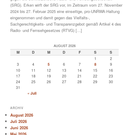
(SRG). Erken wirft der SRG vor, im Zeitraum vom 27. November
2024 bis 27. Februar 2025 eine einseitige, pro-UNRWA-Haltung
eingenommen und damit gegen das Vielfalts-,
Sachgerechtigkeits- und Transparenzgebot gemäß Artikel 4 des
Radio- und Fernsehgesetzes (RTVG) […]
AUGUST 2026
M
D
M
D
F
S
S
1
2
3
4
5
6
7
8
9
10
11
12
13
14
15
16
17
18
19
20
21
22
23
24
25
26
27
28
29
30
31
« Juli
ARCHIV
August 2026
Juli 2026
Juni 2026
Mai 2026