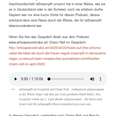
Gastfreundschaft laStaempfli umarmt hat in einer Weise, wie sie
es in Deutschland oder in der Schweiz noch nie erfahren durfte.
Geplant war nur eine kurze Visite für diesen Podcast, daraus
entstand dann eine Reise durch die Wüste, die für laStaempfli
lebensverändernd war.
Hören Sie hier das Gespräch direkt aus dem Podcast:
www.artisapieceofcake.art Chaim Noll im Gespräch:
http://artisapieceofcake.art/2025/04/20/hoere-auf-ihre-stimme-
ueber-die-bibel-als-buch-der-frauen-regula-staempfli-in-der-wueste-
negev-zu-besuch-beim-israelischen-journalisten-schriftsteller-
chaim-noll-im-april-2025/
laStaempfli im Gespräch mit Chaim Noll : Authentisch aufgenommen
in der Wüste Negev mit dem aus Gaza geretteten Hund Idefix. Das
Gespräch würde am 3. April abends aufgenommen – die Reise nach
Israel wird für laStaempfli lebensverändernd gewesen sein.
In diesem Gespräch unterhalten sich Chaim Noll und Regula