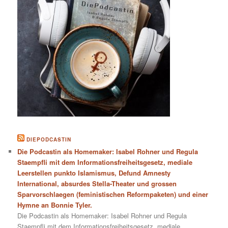
DIEPODCASTIN
Die Podcastin als Homemaker: Isabel Rohner und Regula
Staempfli mit dem Informationsfreiheitsgesetz, mediale
Leerstellen punkto Islamismus, Defund Amnesty
International, absurdes Stella-Theater und grossen
Sparvorschlaegen (feministischen Reformpaketen) und einer
Hymne an Bonnie Tyler.
Die Podcastin als Homemaker: Isabel Rohner und Regula
Staempfli mit dem Informationsfreiheitsgesetz, mediale