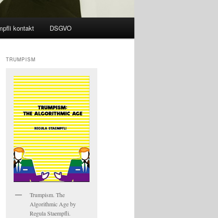
pfli kontakt
DSGVO
TRUMPISM
Trumpism. The
Algorithmic Age by
Regula Staempfli.