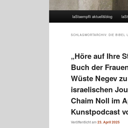
Hauptmenü
laStaempfli aktuell&blog
laSt
SCHLAGWORTARCHIV:
DIE BIBEL 
„Höre auf Ihre S
Buch der Frauen
Wüste Negev zu
israelischen Jou
Chaim Noll im A
Kunstpodcast vo
Veröffentlicht am
23. April 2025