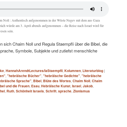
im Noll : Authentisch aufgenommen in der Wüste Negev mit dem aus Gaza
räch würde am 3. April abends aufgenommen – die Reise nach Israel wird für
esen sein.
 sich Chaim Noll und Regula Staempfli über die Bibel, die
prache, Symbole, Subjekte und zutiefst menschliche
ake
,
HannahArendtLectures/laStaempfli
,
Kolumnen
,
Literaturblog
|
nen"
,
"hebräische Bücher"
,
"hebräische Gedichte"
,
"hebräische
ebräische Sprache"
,
Bibel
,
Blüte des Wortes
,
Chaim Noll
,
Chaim
ibel und die Frauen
,
Esau
,
Hebräische Kunst
,
Israel
,
Jakob
,
hel
,
Ruth
,
Schönheit Israels
,
Schrift
,
sprache
,
Zionismus