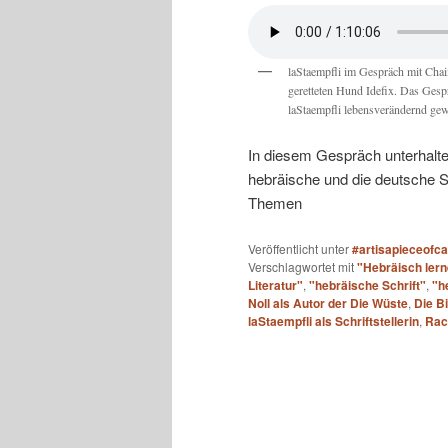
laStaempfli im Gespräch mit Cha
geretteten Hund Idefix. Das Gesp
laStaempfli lebensverändernd gew
In diesem Gespräch unterhalten
hebräische und die deutsche S
Themen
Veröffentlicht unter
#artisapieceofc
Verschlagwortet mit
"Hebräisch ler
Literatur"
,
"hebräische Schrift"
,
"h
Noll als Autor der Die Wüste
,
Die B
laStaempfli als Schriftstellerin
,
Rac