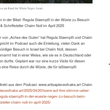
sse am Rand der Wüste Negev, Israel.
n in der Bibel: Regula Staempfli in der Wüste zu Besuch
& Schriftsteller Chaim Noll im April 2025
 von „Achse des Guten“ hat Regula Staempfli und Chaim
icht im Podcast auch die Einleitung, vielen Dank an
würdiger Besuch in Israel bei Chaim Noll, dessen
marmt hat in einer Weise, wie sie es in Deutschland oder
n durfte. Geplant war nur eine kurze Visite für diesen
eine Reise durch die Wüste, die für laStaempfli
direkt aus dem Podcast: www.artisapieceofcake.art Chaim
sapieceofcake.art/2025/04/20/hoere-auf-ihre-stimme-ueber-
-regula-staempfli-in-der-wueste-negev-zu-besuch-beim-
tsteller-chaim-noll-im-april-2025/