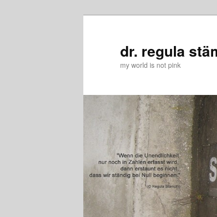
Zum
Zum
primären
sekundären
Inhalt
Inhalt
dr. regula stä
springen
springen
my world is not pink