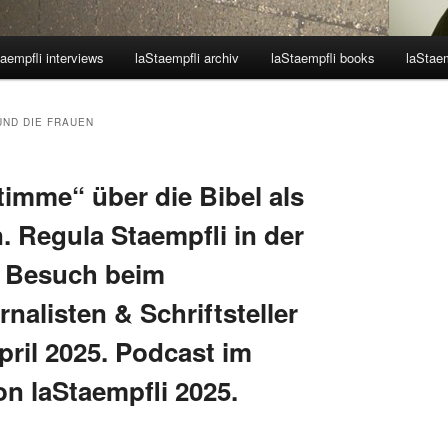
aempfli interviews
laStaempfli archiv
laStaempfli books
laStaem
UND DIE FRAUEN
timme“ über die Bibel als
. Regula Staempfli in der
 Besuch beim
rnalisten & Schriftsteller
pril 2025. Podcast im
n laStaempfli 2025.