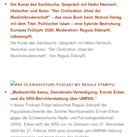
Die Kunst des Sachbuchs: Gespräch mit Heiko Heinisch,
Historiker und Autor. "Der Civilization Jihad der
Muslimbruderschaft" – das neue Buch beim Nomos-Verlag
mit dem Titel: Politischer Islam – eine hybride Bedrohung
Europas Frühjahr 2026. Moderation: Regula Stämpfli,
laStaempfli.
Die Kunst des Sachbuchs: Gespräch mit Heiko Heinisch,
Historiker und Autor. "Der Civilization Jihad der
Muslimbruderschaft". Von Regula Stämpfli.
TA-SWISSFUTURE-PODCAST MIT REGULA STÄMPFLI
„Medienkritik &amp; Demokratie-Verteidigung: Emrah Erken
und die SRG-Berichterstattung über UNRWA.“
n dieser Podcast-Folge beleuchtet Regula Stämpfli die
Popularbeschwerde des Zürcher Rechtsanwalts Emrah Erken
gegen die Schweizerische Radio- und Fernsehgesellschaft
(SRG). Erken wirft der SRG vor, im Zeitraum vom 27. November
2024 bis 27. Februar 2025 eine einseitige, pro-UNRWA-Haltung
eingenommen und damit gegen das Vielfalts-,