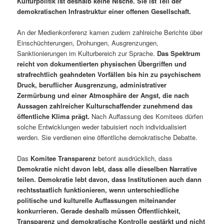
Kulturpolitik ist deshalb keine Nische. Sie ist Teil der
demokratischen Infrastruktur einer offenen Gesellschaft.
An der Medienkonferenz kamen zudem zahlreiche Berichte über
Einschüchterungen, Drohungen, Ausgrenzungen,
Sanktionierungen im Kulturbereich zur Sprache.
Das Spektrum
reicht von dokumentierten physischen Übergriffen und
strafrechtlich geahndeten Vorfällen bis hin zu psychischem
Druck, beruflicher Ausgrenzung, administrativer
Zermürbung und einer Atmosphäre der Angst, die nach
Aussagen zahlreicher Kulturschaffender zunehmend das
öffentliche Klima prägt.
Nach Auffassung des Komitees dürfen
solche Entwicklungen weder tabuisiert noch individualisiert
werden. Sie verdienen eine öffentliche demokratische Debatte.
Das
Komitee Transparenz
betont ausdrücklich, dass
Demokratie nicht davon lebt, dass alle dieselben Narrative
teilen. Demokratie lebt davon, dass Institutionen auch dann
rechtsstaatlich funktionieren, wenn unterschiedliche
politische und kulturelle Auffassungen miteinander
konkurrieren. Gerade deshalb müssen Öffentlichkeit,
Transparenz und demokratische Kontrolle gestärkt und nicht