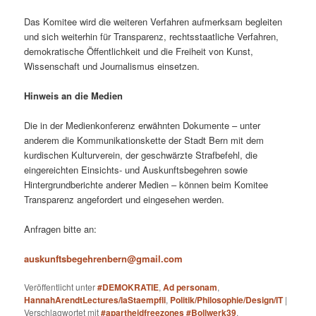
Das Komitee wird die weiteren Verfahren aufmerksam begleiten
und sich weiterhin für Transparenz, rechtsstaatliche Verfahren,
demokratische Öffentlichkeit und die Freiheit von Kunst,
Wissenschaft und Journalismus einsetzen.
Hinweis an die Medien
Die in der Medienkonferenz erwähnten Dokumente – unter
anderem die Kommunikationskette der Stadt Bern mit dem
kurdischen Kulturverein, der geschwärzte Strafbefehl, die
eingereichten Einsichts- und Auskunftsbegehren sowie
Hintergrundberichte anderer Medien – können beim Komitee
Transparenz angefordert und eingesehen werden.
Anfragen bitte an:
auskunftsbegehrenbern@gmail.com
Veröffentlicht unter
#DEMOKRATIE
,
Ad personam
,
HannahArendtLectures/laStaempfli
,
Politik/Philosophie/Design/IT
|
Verschlagwortet mit
#apartheidfreezones #Bollwerk39
,