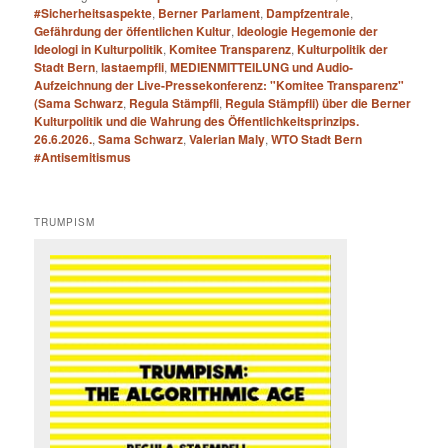
#Sicherheitsaspekte
,
Berner Parlament
,
Dampfzentrale
,
Gefährdung der öffentlichen Kultur
,
Ideologie Hegemonie der
Ideologi in Kulturpolitik
,
Komitee Transparenz
,
Kulturpolitik der
Stadt Bern
,
lastaempfli
,
MEDIENMITTEILUNG und Audio-
Aufzeichnung der Live-Pressekonferenz: "Komitee Transparenz"
(Sama Schwarz
,
Regula Stämpfli
,
Regula Stämpfli) über die Berner
Kulturpolitik und die Wahrung des Öffentlichkeitsprinzips.
26.6.2026.
,
Sama Schwarz
,
Valerian Maly
,
WTO Stadt Bern
#Antisemitismus
TRUMPISM